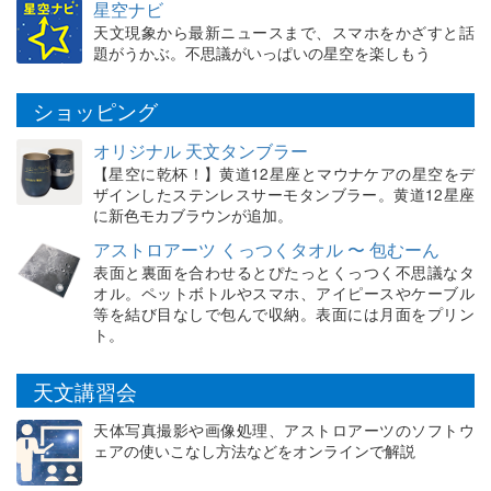
星空ナビ
天文現象から最新ニュースまで、スマホをかざすと話
題がうかぶ。不思議がいっぱいの星空を楽しもう
ショッピング
オリジナル 天文タンブラー
【星空に乾杯！】黄道12星座とマウナケアの星空をデ
ザインしたステンレスサーモタンブラー。黄道12星座
に新色モカブラウンが追加。
アストロアーツ くっつくタオル 〜 包むーん
表面と裏面を合わせるとぴたっとくっつく不思議なタ
オル。ペットボトルやスマホ、アイピースやケーブル
等を結び目なしで包んで収納。表面には月面をプリン
ト。
天文講習会
天体写真撮影や画像処理、アストロアーツのソフトウ
ェアの使いこなし方法などをオンラインで解説