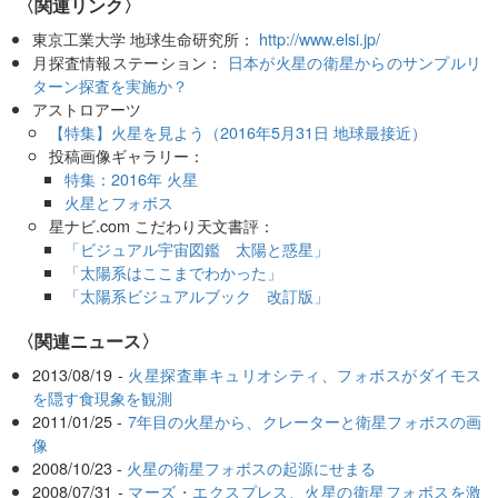
〈関連リンク〉
東京工業大学 地球生命研究所：
http://www.elsi.jp/
月探査情報ステーション：
日本が火星の衛星からのサンプルリ
ターン探査を実施か？
アストロアーツ
【特集】火星を見よう（2016年5月31日 地球最接近）
投稿画像ギャラリー：
特集：2016年 火星
火星とフォボス
星ナビ.com こだわり天文書評：
「ビジュアル宇宙図鑑 太陽と惑星」
「太陽系はここまでわかった」
「太陽系ビジュアルブック 改訂版」
〈関連ニュース〉
2013/08/19 -
火星探査車キュリオシティ、フォボスがダイモス
を隠す食現象を観測
2011/01/25 -
7年目の火星から、クレーターと衛星フォボスの画
像
2008/10/23 -
火星の衛星フォボスの起源にせまる
2008/07/31 -
マーズ・エクスプレス、火星の衛星フォボスを激