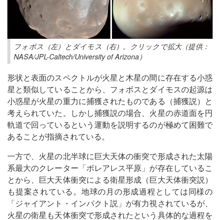
フォボス（左）とダイモス（右）。クリックで拡大（提供：
NASA/JPL-Caltech/University of Arizona）
形状と表面のスペクトルが火星と木星の間に存在する小惑
星と類似していることから、フォボスとダイモスの起源は
小惑星が火星の重力に捕獲されたものである（捕獲説）と
考えられていた。しかし捕獲説の場合、火星の赤道面を円
軌道で回っているという運動を説明するのが極めて困難で
あることが指摘されている。
一方で、火星の北半球に巨大天体の衝突で形成された太陽
系最大のクレーター「ボレアレス平原」が存在しているこ
とから、巨大天体衝突による衛星形成（巨大天体衝突説）
も提案されている。地球の月の形成過程としては同様の
「ジャイアント・インパクト説」が有力視されているが、
火星の衛星も天体衝突で形成されたという具体的な過程を