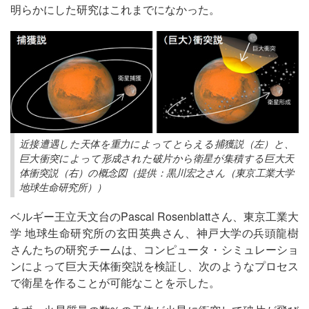
明らかにした研究はこれまでになかった。
近接遭遇した天体を重力によってとらえる捕獲説（左）と、
巨大衝突によって形成された破片から衛星が集積する巨大天
体衝突説（右）の概念図（提供：黒川宏之さん（東京工業大学
地球生命研究所））
ベルギー王立天文台のPascal Rosenblattさん、東京工業大
学 地球生命研究所の玄田英典さん、神戸大学の兵頭龍樹
さんたちの研究チームは、コンピュータ・シミュレーショ
ンによって巨大天体衝突説を検証し、次のようなプロセス
で衛星を作ることが可能なことを示した。