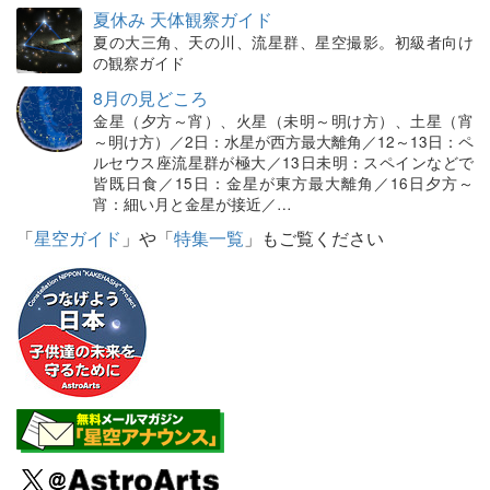
夏休み 天体観察ガイド
夏の大三角、天の川、流星群、星空撮影。初級者向け
の観察ガイド
8月の見どころ
金星（夕方～宵）、火星（未明～明け方）、土星（宵
～明け方）／2日：水星が西方最大離角／12～13日：ペ
ルセウス座流星群が極大／13日未明：スペインなどで
皆既日食／15日：金星が東方最大離角／16日夕方～
宵：細い月と金星が接近／…
「
星空ガイド
」や「
特集一覧
」もご覧ください