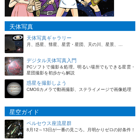
天体写真
天体写真ギャラリー
月、惑星、彗星、星雲・星団、天の川、星景、…
デジタル天体写真入門
PCソフトで撮影＆処理。明るい場所でもできる星雲・
星団撮影を初歩から解説
惑星を撮影しよう
CMOSカメラで動画撮影、ステライメージで画像処理
星空ガイド
ペルセウス座流星群
8月12～13日が一番の見ごろ。月明かりゼロの好条件！