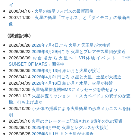
写
2008/04/16 -
火星の衛星フォボスの最新画像
2007/11/30 -
火星の衛星「フォボス」と「ダイモス」の最新画
像
関連記事
2026/06/26
2026年7月4日ごろ 火星と天王星が大接近
2026/06/22
2026年6月29日ごろ 火星とプレアデス星団が接近
2026/06/09
お台場から火星へ！VR体験イベント「THE
SUNSET OF MARS」開催中
2026/06/05
2026年6月13日 細い月と火星が接近
2026/04/14
2026年4月21日ごろ 水星と火星、土星が大接近
2026/04/09
2026年4月16日 細い月と水星、火星が接近
2025/12/05
火星衛星探査機MMXにメッセージを載せよう
2025/11/17
火星探査ミッション「エスカペイド」の双子の探査
機、打ち上げ成功
2025/10/20
小天体の捕獲による火星衛星の形成メカニズムを解
明
2025/09/10
火星のクレーターに記録された6億年の氷の変遷
2025/06/10
2025年6月中旬 火星とレグルスが大接近
2025/05/25
2025年6月1日 月と火星が大接近