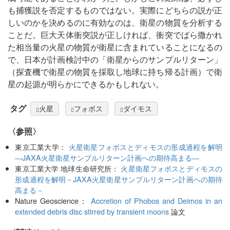
も捕獲説を否定するものではない。実際にどちらの説が正
しいのかを決めるのに有効なのは、衛星の物質を分析する
ことだ。巨大天体衝突説が正しければ、衝突でばら撒かれ
た相当量の火星の物質が衛星に含まれていることになるの
で、日本が計画検討中の「衛星からのサンプルリターン」
（探査機で衛星の物質を採取し地球に持ち帰る計画）で衛
星の起源が明らかにできるかもしれない。
タグ
火星
フォボス
ダイモス
〈参照〉
東京工業大学：
火星衛星フォボスとディモスの形成過程を解明
―JAXA火星衛星サンプルリターン計画への期待高まる―
東京工業大学 地球生命研究所：
火星衛星フォボスとディモスの
形成過程を解明－JAXA火星衛星サンプルリターン計画への期待
高まる－
Nature Geoscience：
Accretion of Phobos and Deimos in an
extended debris disc stirred by transient moons
論文