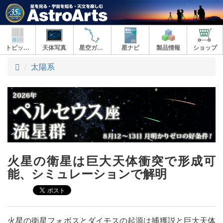
トピックス
天体写真
星空ガイド
星ナビ
製品情報
ショップ
ト
太陽系
ッ
プ
火星の衛星は巨大天体衝突で形成可
能、シミュレーションで解明
火星の衛星フォボスとダイモスの起源は捕獲説と巨大天体