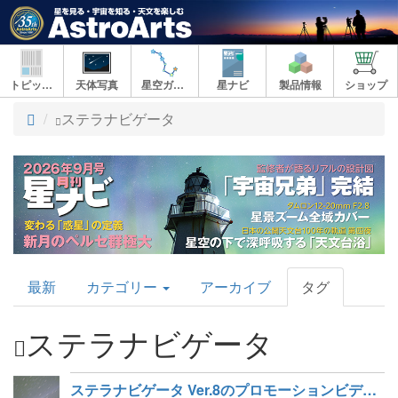
トピックス
天体写真
星空ガイド
星ナビ
製品情報
ショップ
ト
ステラナビゲータ
ッ
プ
AstroArts
最新
カテゴリー
アーカイブ
タグ
Topics
ステラナビゲータ
ステラナビゲータ Ver.8のプロモーションビデオを公開