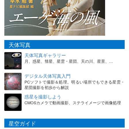
天体写真
天体写真ギャラリー
月、惑星、彗星、星雲・星団、天の川、星景、…
デジタル天体写真入門
PCソフトで撮影＆処理。明るい場所でもできる星雲・
星団撮影を初歩から解説
惑星を撮影しよう
CMOSカメラで動画撮影、ステライメージで画像処理
星空ガイド