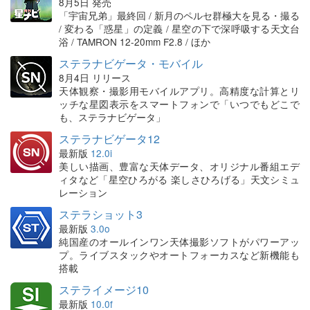
8月5日 発売
「宇宙兄弟」最終回 / 新月のペルセ群極大を見る・撮る
/ 変わる「惑星」の定義 / 星空の下で深呼吸する天文台
浴 / TAMRON 12-20mm F2.8 / ほか
ステラナビゲータ・モバイル
8月4日 リリース
天体観察・撮影用モバイルアプリ。高精度な計算とリ
ッチな星図表示をスマートフォンで「いつでもどこで
も、ステラナビゲータ」
ステラナビゲータ12
最新版
12.0i
美しい描画、豊富な天体データ、オリジナル番組エデ
ィタなど「星空ひろがる 楽しさひろげる」天文シミュ
レーション
ステラショット3
最新版
3.0o
純国産のオールインワン天体撮影ソフトがパワーアッ
プ。ライブスタックやオートフォーカスなど新機能も
搭載
ステライメージ10
最新版
10.0f