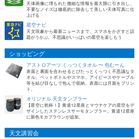
天体画像に埋もれた微細な情報を最大限に引き出し、
不要なノイズは徹底的に除去して美しい天体写真に仕
上げる
星空ナビ
天文現象から最新ニュースまで、スマホをかざすと話
題がうかぶ。不思議がいっぱいの星空を楽しもう
ショッピング
アストロアーツ くっつくタオル 〜 包むーん
表面と裏面を合わせるとぴたっとくっつく不思議なタ
オル。ペットボトルやスマホ、アイピースやケーブル
等を結び目なしで包んで収納。表面には月面をプリン
ト。
オリジナル 天文タンブラー
【星空に乾杯！】黄道12星座とマウナケアの星空をデ
ザインしたステンレスサーモタンブラー。黄道12星座
に新色モカブラウンが追加。
天文講習会