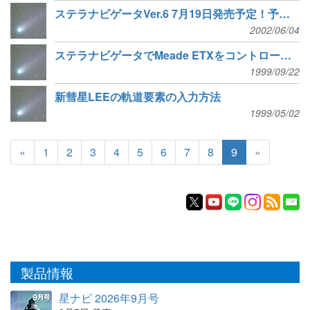
ステラナビゲータVer.6 7月19日発売予定！予約受付中！
2002/06/04
ステラナビゲータでMeade ETXをコントロール！
1999/09/22
新彗星LEEの軌道要素の入力方法
1999/05/02
«
1
2
3
4
5
6
7
8
9
»
製品情報
星ナビ 2026年9月号