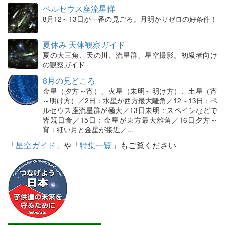
ペルセウス座流星群
8月12～13日が一番の見ごろ。月明かりゼロの好条件！
夏休み 天体観察ガイド
夏の大三角、天の川、流星群、星空撮影。初級者向け
の観察ガイド
8月の見どころ
金星（夕方～宵）、火星（未明～明け方）、土星（宵
～明け方）／2日：水星が西方最大離角／12～13日：ペ
ルセウス座流星群が極大／13日未明：スペインなどで
皆既日食／15日：金星が東方最大離角／16日夕方～
宵：細い月と金星が接近／…
「
星空ガイド
」や「
特集一覧
」もご覧ください