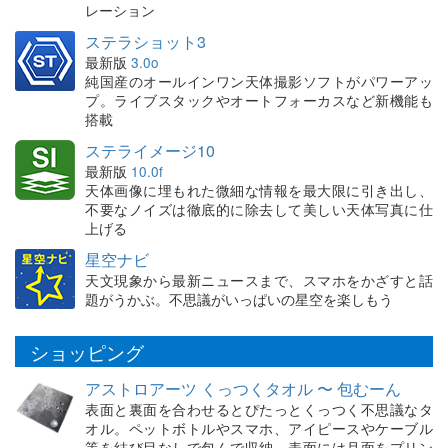
レーション
ステラショット3
最新版
3.0o
純国産のオールインワン天体撮影ソフトがパワーアッ
プ。ライブスタックやオートフォーカスなど新機能も
搭載
ステライメージ10
最新版
10.0f
天体画像に埋もれた微細な情報を最大限に引き出し、
不要なノイズは徹底的に除去して美しい天体写真に仕
上げる
星空ナビ
天文現象から最新ニュースまで、スマホをかざすと話
題がうかぶ。不思議がいっぱいの星空を楽しもう
ショッピング
アストロアーツ くっつくタオル 〜 包むーん
表面と裏面を合わせるとぴたっとくっつく不思議なタ
オル。ペットボトルやスマホ、アイピースやケーブル
等を結び目なしで包んで収納。表面には月面をプリン