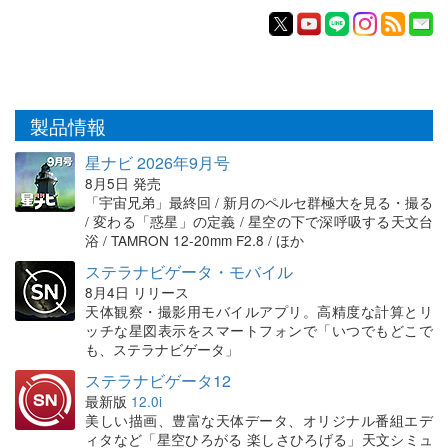
製品情報
星ナビ 2026年9月号
8月5日 発売
「宇宙兄弟」最終回 / 新月のペルセ群極大を見る・撮る
/ 変わる「惑星」の定義 / 星空の下で深呼吸する天文台
浴 / TAMRON 12-20mm F2.8 / ほか
ステラナビゲータ・モバイル
8月4日 リリース
天体観察・撮影用モバイルアプリ。高精度な計算とリ
ッチな星図表示をスマートフォンで「いつでもどこで
も、ステラナビゲータ」
ステラナビゲータ12
最新版
12.0i
美しい描画、豊富な天体データ、オリジナル番組エデ
ィタなど「星空ひろがる 楽しさひろげる」天文シミュ