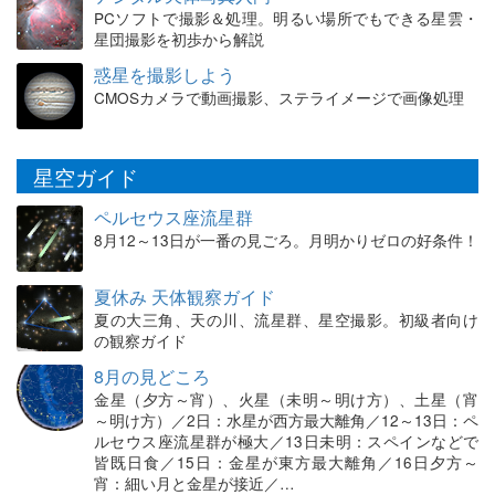
PCソフトで撮影＆処理。明るい場所でもできる星雲・
星団撮影を初歩から解説
惑星を撮影しよう
CMOSカメラで動画撮影、ステライメージで画像処理
星空ガイド
ペルセウス座流星群
8月12～13日が一番の見ごろ。月明かりゼロの好条件！
夏休み 天体観察ガイド
夏の大三角、天の川、流星群、星空撮影。初級者向け
の観察ガイド
8月の見どころ
金星（夕方～宵）、火星（未明～明け方）、土星（宵
～明け方）／2日：水星が西方最大離角／12～13日：ペ
ルセウス座流星群が極大／13日未明：スペインなどで
皆既日食／15日：金星が東方最大離角／16日夕方～
宵：細い月と金星が接近／…