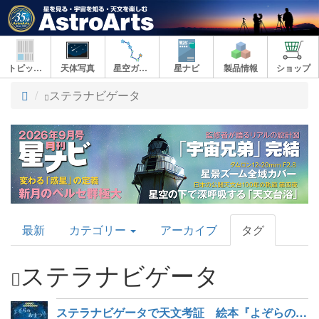
トピックス
天体写真
星空ガイド
星ナビ
製品情報
ショップ
ト
ステラナビゲータ
ッ
プ
AstroArts
最新
カテゴリー
アーカイブ
タグ
Topics
ステラナビゲータ
ステラナビゲータで天文考証 絵本『よぞらの おまつり』