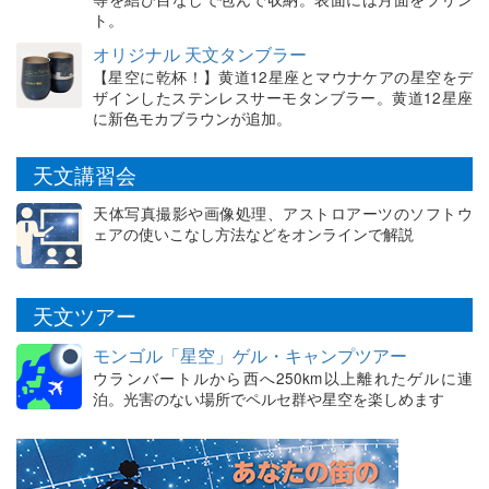
ト。
オリジナル 天文タンブラー
【星空に乾杯！】黄道12星座とマウナケアの星空をデ
ザインしたステンレスサーモタンブラー。黄道12星座
に新色モカブラウンが追加。
天文講習会
天体写真撮影や画像処理、アストロアーツのソフトウ
ェアの使いこなし方法などをオンラインで解説
天文ツアー
モンゴル「星空」ゲル・キャンプツアー
ウランバートルから西へ250km以上離れたゲルに連
泊。光害のない場所でペルセ群や星空を楽しめます