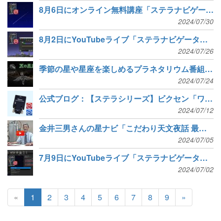
8月6日にオンライン無料講座「ステラナビゲータでペルセウス座流星群に備えよう」
2024/07/30
8月2日にYouTubeライブ「ステラナビゲータの番組エディタを使ってみよう！」
2024/07/26
季節の星や星座を楽しめるプラネタリウム番組を無料で公開
2024/07/24
公式ブログ：【ステラシリーズ】ビクセン「ワイヤレスユニット」に完全対応！
2024/07/12
金井三男さんの星ナビ「こだわり天文夜話 最終話」とステラナビゲータ番組「世界の星座」を特別公開
2024/07/05
7月9日にYouTubeライブ「ステラナビゲータのカスタムコントロールを使ってみよう！」
2024/07/02
«
1
2
3
4
5
6
7
8
9
»