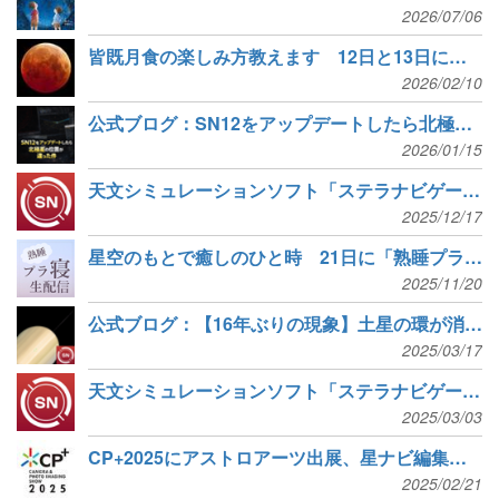
2026/07/06
皆既月食の楽しみ方教えます 12日と13日に無料オンライン講習会
2026/02/10
公式ブログ：SN12をアップデートしたら北極星の位置が違った件
2026/01/15
天文シミュレーションソフト「ステラナビゲータ12」12.0iアップデータ公開 天体データの拡充と安定性・正確性の向上
2025/12/17
星空のもとで癒しのひと時 21日に「熟睡プラ寝たリウム」YouTube生配信
2025/11/20
公式ブログ：【16年ぶりの現象】土星の環が消える！【ステラナビゲータで再現】
2025/03/17
天文シミュレーションソフト「ステラナビゲータ12」12.0hアップデータ公開 オーロラシミュレーションの追加と一部不具合の修正
2025/03/03
CP+2025にアストロアーツ出展、星ナビ編集部の講演も2本
2025/02/21