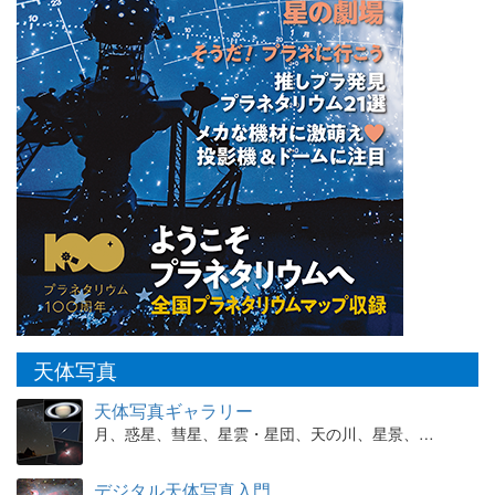
天体写真
天体写真ギャラリー
月、惑星、彗星、星雲・星団、天の川、星景、…
デジタル天体写真入門