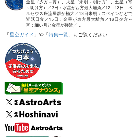
金星（夕方～宵）、火星（未明～明け方）、土星（宵
～明け方）／2日：水星が西方最大離角／12～13日：ペ
ルセウス座流星群が極大／13日未明：スペインなどで
皆既日食／15日：金星が東方最大離角／16日夕方～
宵：細い月と金星が接近／…
「
星空ガイド
」や「
特集一覧
」もご覧ください