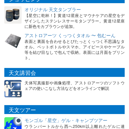
オリジナル 天文タンブラー
【星空に乾杯！】黄道12星座とマウナケアの星空をデ
ザインしたステンレスサーモタンブラー。黄道12星座
に新色モカブラウンが追加。
アストロアーツ くっつくタオル 〜 包むーん
表面と裏面を合わせるとぴたっとくっつく不思議なタ
オル。ペットボトルやスマホ、アイピースやケーブル
等を結び目なしで包んで収納。表面には月面をプリン
ト。
天文講習会
天体写真撮影や画像処理、アストロアーツのソフトウ
ェアの使いこなし方法などをオンラインで解説
天文ツアー
モンゴル「星空」ゲル・キャンプツアー
ウランバートルから西へ250km以上離れたゲルに連