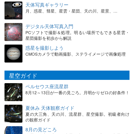
天体写真ギャラリー
月、惑星、彗星、星雲・星団、天の川、星景、…
デジタル天体写真入門
PCソフトで撮影＆処理。明るい場所でもできる星雲・
星団撮影を初歩から解説
惑星を撮影しよう
CMOSカメラで動画撮影、ステライメージで画像処理
星空ガイド
ペルセウス座流星群
8月12～13日が一番の見ごろ。月明かりゼロの好条件！
夏休み 天体観察ガイド
夏の大三角、天の川、流星群、星空撮影。初級者向け
の観察ガイド
8月の見どころ