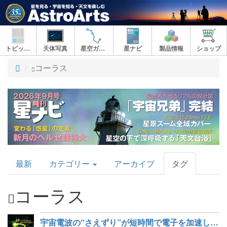
トピックス
天体写真
星空ガイド
星ナビ
製品情報
ショップ
ト
コーラス
ッ
プ
AstroArts
最新
カテゴリー
アーカイブ
タグ
Topics
コーラス
宇宙電波の“さえずり”が短時間で電子を加速した痕跡を発見