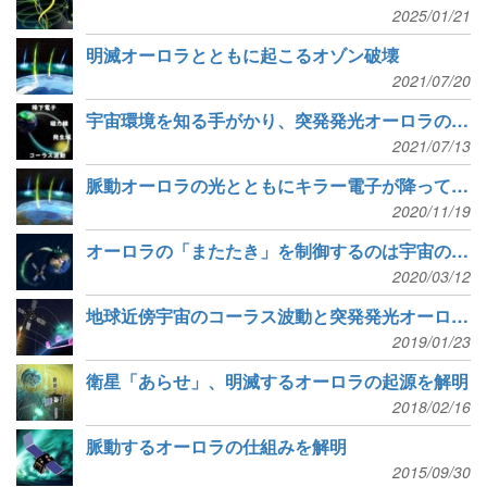
2025/01/21
明滅オーロラとともに起こるオゾン破壊
2021/07/20
宇宙環境を知る手がかり、突発発光オーロラの形状変化を再現
2021/07/13
脈動オーロラの光とともにキラー電子が降ってくる
2020/11/19
オーロラの「またたき」を制御するのは宇宙の「さえずり」
2020/03/12
地球近傍宇宙のコーラス波動と突発発光オーロラの同時観測に成功
2019/01/23
衛星「あらせ」、明滅するオーロラの起源を解明
2018/02/16
脈動するオーロラの仕組みを解明
2015/09/30