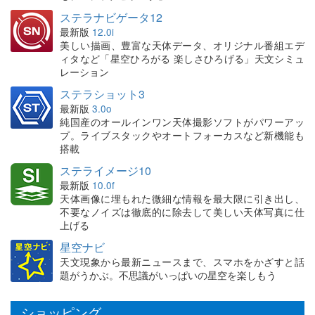
ステラナビゲータ12
最新版
12.0i
美しい描画、豊富な天体データ、オリジナル番組エデ
ィタなど「星空ひろがる 楽しさひろげる」天文シミュ
レーション
ステラショット3
最新版
3.0o
純国産のオールインワン天体撮影ソフトがパワーアッ
プ。ライブスタックやオートフォーカスなど新機能も
搭載
ステライメージ10
最新版
10.0f
天体画像に埋もれた微細な情報を最大限に引き出し、
不要なノイズは徹底的に除去して美しい天体写真に仕
上げる
星空ナビ
天文現象から最新ニュースまで、スマホをかざすと話
題がうかぶ。不思議がいっぱいの星空を楽しもう
ショッピング