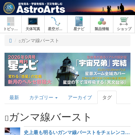
トピックス
天体写真
星空ガイド
星ナビ
製品情報
ショップ
ト
ガンマ線バースト
ッ
プ
AstroArts
最新
カテゴリー
アーカイブ
タグ
Topics
ガンマ線バースト
史上最も明るいガンマ線バーストをチェレンコフ望遠鏡で検出