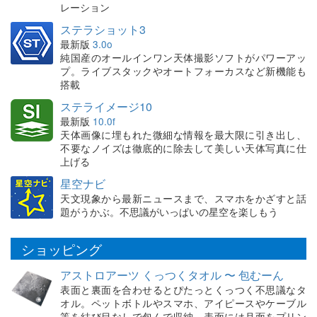
レーション
ステラショット3
最新版
3.0o
純国産のオールインワン天体撮影ソフトがパワーアッ
プ。ライブスタックやオートフォーカスなど新機能も
搭載
ステライメージ10
最新版
10.0f
天体画像に埋もれた微細な情報を最大限に引き出し、
不要なノイズは徹底的に除去して美しい天体写真に仕
上げる
星空ナビ
天文現象から最新ニュースまで、スマホをかざすと話
題がうかぶ。不思議がいっぱいの星空を楽しもう
ショッピング
アストロアーツ くっつくタオル 〜 包むーん
表面と裏面を合わせるとぴたっとくっつく不思議なタ
オル。ペットボトルやスマホ、アイピースやケーブル
等を結び目なしで包んで収納。表面には月面をプリン