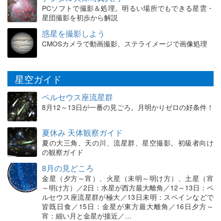
PCソフトで撮影＆処理。明るい場所でもできる星雲・
星団撮影を初歩から解説
惑星を撮影しよう
CMOSカメラで動画撮影、ステライメージで画像処理
星空ガイド
ペルセウス座流星群
8月12～13日が一番の見ごろ。月明かりゼロの好条件！
夏休み 天体観察ガイド
夏の大三角、天の川、流星群、星空撮影。初級者向け
の観察ガイド
8月の見どころ
金星（夕方～宵）、火星（未明～明け方）、土星（宵
～明け方）／2日：水星が西方最大離角／12～13日：ペ
ルセウス座流星群が極大／13日未明：スペインなどで
皆既日食／15日：金星が東方最大離角／16日夕方～
宵：細い月と金星が接近／…