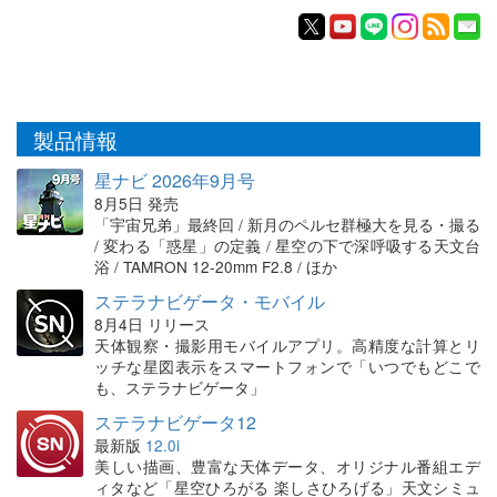
製品情報
星ナビ 2026年9月号
8月5日 発売
「宇宙兄弟」最終回 / 新月のペルセ群極大を見る・撮る
/ 変わる「惑星」の定義 / 星空の下で深呼吸する天文台
浴 / TAMRON 12-20mm F2.8 / ほか
ステラナビゲータ・モバイル
8月4日 リリース
天体観察・撮影用モバイルアプリ。高精度な計算とリ
ッチな星図表示をスマートフォンで「いつでもどこで
も、ステラナビゲータ」
ステラナビゲータ12
最新版
12.0i
美しい描画、豊富な天体データ、オリジナル番組エデ
ィタなど「星空ひろがる 楽しさひろげる」天文シミュ