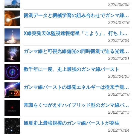
2025/08/05
観測データと機械学習の組み合わせでガンマ線バーストの距離測定精度が大幅向上
2024/07/16
X線突発天体監視速報衛星「こよう」、打ち上げ成功
2023/12/04
ガンマ線と可視光線偏光の同時観測で迫る光速ジェット
2023/12/01
数千年に一度、史上最強のガンマ線バースト
2023/04/05
ガンマ線バーストの爆発エネルギーは従来予測の約4倍
2022/12/16
常識をくつがえすハイブリッド型のガンマ線バースト
2022/12/15
観測史上最強規模のガンマ線バーストが発生
2022/10/24