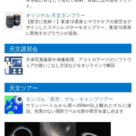
ト。
オリジナル 天文タンブラー
【星空に乾杯！】黄道12星座とマウナケアの星空をデ
ザインしたステンレスサーモタンブラー。黄道12星座
に新色モカブラウンが追加。
天文講習会
天体写真撮影や画像処理、アストロアーツのソフトウ
ェアの使いこなし方法などをオンラインで解説
天文ツアー
モンゴル「星空」ゲル・キャンプツアー
ウランバートルから西へ250km以上離れたゲルに連
泊。光害のない場所でペルセ群や星空を楽しめます