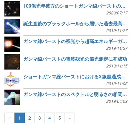
100億光年彼方のショートガンマ線バーストの残光
2020/07/17
誕生直後のブラックホールから届いた過去最高エネルギーのガンマ線放射
2019/11/27
ガンマ線バーストの残光から超高エネルギーガンマ線を検出
2019/11/27
ガンマ線バーストの電波残光の偏光測定に初成功
2019/11/15
ショートガンマ線バーストにおけるX線超過成分の時間変動を解明
2019/11/05
ガンマ線バーストのスペクトルと明るさの相関関係の起源
2019/04/09
«
1
2
3
4
5
»