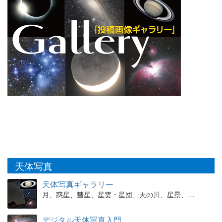
天体写真
天体写真ギャラリー
月、惑星、彗星、星雲・星団、天の川、星景、…
デジタル天体写真入門