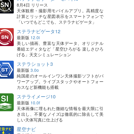
8月4日 リリース
天体観察・撮影用モバイルアプリ。高精度な
計算とリッチな星図表示をスマートフォンで
「いつでもどこでも、ステラナビゲータ」
ステラナビゲータ12
最新版
12.0i
美しい描画、豊富な天体データ、オリジナル
番組エディタなど「星空ひろがる 楽しさひろ
げる」天文シミュレーション
ステラショット3
最新版
3.0o
純国産のオールインワン天体撮影ソフトがパ
ワーアップ。ライブスタックやオートフォー
カスなど新機能も搭載
ステライメージ10
最新版
10.0f
天体画像に埋もれた微細な情報を最大限に引
き出し、不要なノイズは徹底的に除去して美
しい天体写真に仕上げる
星空ナビ