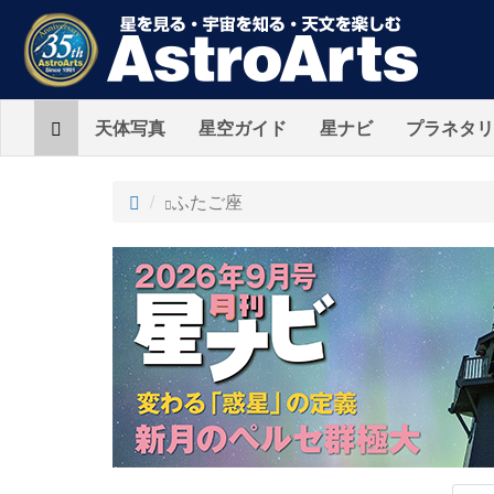
Home
天体写真
星空ガイド
星ナビ
プラネタリ
ト
ふたご座
ッ
プ
AstroArts