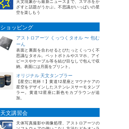
天文現象から最新ニュースまで、スマホをか
ざすと話題がうかぶ。不思議がいっぱいの星
空を楽しもう
ショッピング
アストロアーツ くっつくタオル 〜 包む
ーん
表面と裏面を合わせるとぴたっとくっつく不
思議なタオル。ペットボトルやスマホ、アイ
ピースやケーブル等を結び目なしで包んで収
納。表面には月面をプリント。
オリジナル 天文タンブラー
【星空に乾杯！】黄道12星座とマウナケアの
星空をデザインしたステンレスサーモタンブ
ラー。黄道12星座に新色モカブラウンが追
加。
天文講習会
天体写真撮影や画像処理、アストロアーツの
ソフトウェアの使いこなし方法などをオンラ