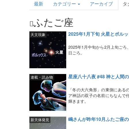
最新
カテゴリー
アーカイブ
タ
Topics
ふたご座
2025年1月下旬 火星とポル
天文現象
2025年1月中旬から2月上旬ご
日ごろ。
星座八十八夜 #48 神と人
連載・読み物
「冬の大六角形」の東側にある
ア神話の双子の名前にちなんで
輝きます。
嶋さんが昨年10月ふたご座
新天体発見