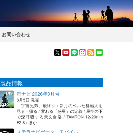
お問い合わせ
製品情報
星ナビ 2026年9月号
8月5日 発売
「宇宙兄弟」最終回 / 新月のペルセ群極大を
見る・撮る / 変わる「惑星」の定義 / 星空の下
で深呼吸する天文台浴 / TAMRON 12-20mm
F2.8 / ほか
ステラナビゲータ・モバイル