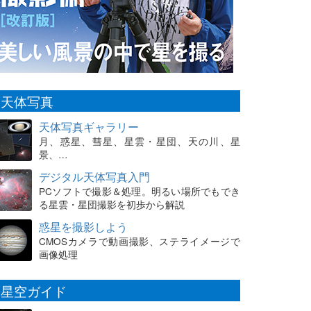
天体写真
天体写真ギャラリー
月、惑星、彗星、星雲・星団、天の川、星
景、…
デジタル天体写真入門
PCソフトで撮影＆処理。明るい場所でもでき
る星雲・星団撮影を初歩から解説
惑星を撮影しよう
CMOSカメラで動画撮影、ステライメージで
画像処理
星空ガイド