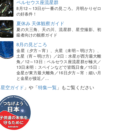
ペルセウス座流星群
8月12～13日が一番の見ごろ。月明かりゼロ
の好条件！
夏休み 天体観察ガイド
夏の大三角、天の川、流星群、星空撮影。初
級者向けの観察ガイド
8月の見どころ
金星（夕方～宵）、火星（未明～明け方）、
土星（宵～明け方）／2日：水星が西方最大離
角／12～13日：ペルセウス座流星群が極大／
13日未明：スペインなどで皆既日食／15日：
金星が東方最大離角／16日夕方～宵：細い月
と金星が接近／…
「
星空ガイド
」や「
特集一覧
」もご覧ください