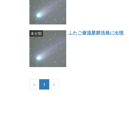
ふたご座流星群活発に出現
未分類
«
1
»