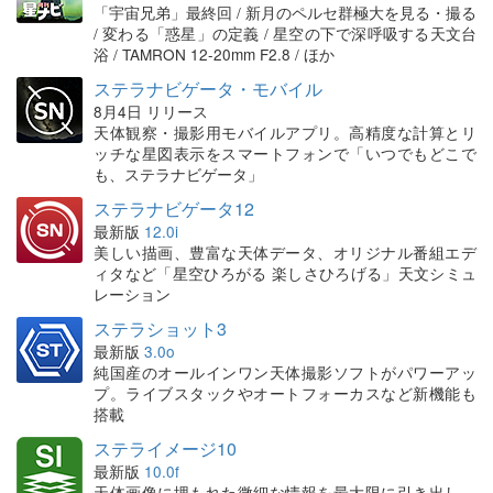
「宇宙兄弟」最終回 / 新月のペルセ群極大を見る・撮る
/ 変わる「惑星」の定義 / 星空の下で深呼吸する天文台
浴 / TAMRON 12-20mm F2.8 / ほか
ステラナビゲータ・モバイル
8月4日 リリース
天体観察・撮影用モバイルアプリ。高精度な計算とリ
ッチな星図表示をスマートフォンで「いつでもどこで
も、ステラナビゲータ」
ステラナビゲータ12
最新版
12.0i
美しい描画、豊富な天体データ、オリジナル番組エデ
ィタなど「星空ひろがる 楽しさひろげる」天文シミュ
レーション
ステラショット3
最新版
3.0o
純国産のオールインワン天体撮影ソフトがパワーアッ
プ。ライブスタックやオートフォーカスなど新機能も
搭載
ステライメージ10
最新版
10.0f
天体画像に埋もれた微細な情報を最大限に引き出し、