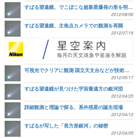
すばる望遠鏡、でこぼこな超新星爆発の形を明らかに
2012/08/06
すばる望遠鏡、主焦点カメラでの観測を再開
2012/07/19
可視光でクリアに観測 国立天文台などが技術開発
2012/05/17
すばる望遠鏡が見つけた宇宙最遠方の銀河団
2012/04/25
詳細観測と理論で探る、系外惑星の誕生現場
2012/04/12
すばるが写した「長方形銀河」の秘密
2012/04/05