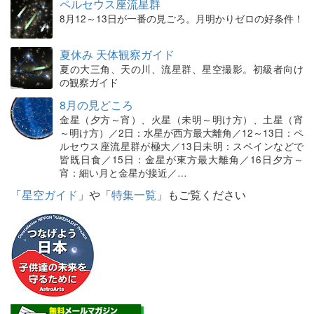
ペルセウス座流星群
8月12～13日が一番の見ごろ。月明かりゼロの好条件！
夏休み 天体観察ガイド
夏の大三角、天の川、流星群、星空撮影。初級者向け
の観察ガイド
8月の見どころ
金星（夕方～宵）、火星（未明～明け方）、土星（宵
～明け方）／2日：水星が西方最大離角／12～13日：ペ
ルセウス座流星群が極大／13日未明：スペインなどで
皆既日食／15日：金星が東方最大離角／16日夕方～
宵：細い月と金星が接近／…
「
星空ガイド
」や「
特集一覧
」もご覧ください