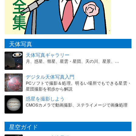
天体写真
天体写真ギャラリー
月、惑星、彗星、星雲・星団、天の川、星景、…
デジタル天体写真入門
PCソフトで撮影＆処理。明るい場所でもできる星雲・
星団撮影を初歩から解説
惑星を撮影しよう
CMOSカメラで動画撮影、ステライメージで画像処理
星空ガイド