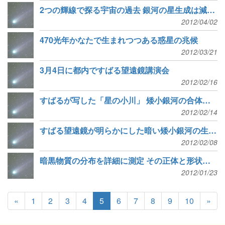
2つの輝線で探る宇宙の過去 銀河の星生成は減少傾向に
2012/04/02
470光年かなたで生まれつつある惑星の兆候
2012/03/21
3月4日に都内ですばる望遠鏡講演会
2012/02/16
すばるが写した「星の小川」 矮小銀河の合体現場
2012/02/14
すばる望遠鏡が明らかにした暗い矮小銀河の生い立ち
2012/02/08
暗黒物質の分布を詳細に測定 その正体と形状にせまる
2012/01/23
«
1
2
3
4
5
6
7
8
9
10
»