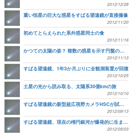
2012/12/28
重い恒星の巨大な惑星をすばる望遠鏡が直接撮像
2012/11/20
初めてとらえられた系外惑星同士の食
2012/11/16
かつての太陽の姿？ 複数の惑星を示す円盤のすきま
2012/11/13
すばる望遠鏡、1年3か月ぶりに全観測装置が回復
2012/10/25
土星の光から読み取る、太陽系30億kmの旅
2012/10/10
すばる望遠鏡の新型超広視野カメラHSCが試験観測を開始
2012/09/13
すばる望遠鏡、現在の楕円銀河が爆発的に生まれ急成長する大集団を発見
2012/09/03