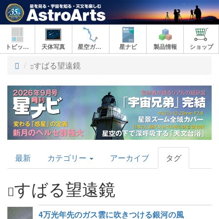
トピックス
天体写真
星空ガイド
星ナビ
製品情報
ショップ
ト
すばる望遠鏡
ッ
プ
AstroArts
最新
カテゴリー
アーカイブ
タグ
Topics
すばる望遠鏡
4万光年先のガス雲に吹きつける銀河の風