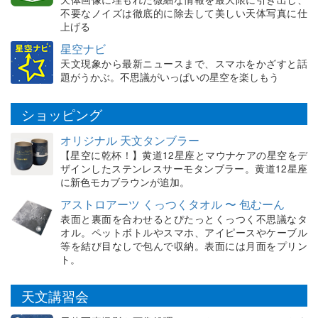
不要なノイズは徹底的に除去して美しい天体写真に仕
上げる
星空ナビ
天文現象から最新ニュースまで、スマホをかざすと話
題がうかぶ。不思議がいっぱいの星空を楽しもう
ショッピング
オリジナル 天文タンブラー
【星空に乾杯！】黄道12星座とマウナケアの星空をデ
ザインしたステンレスサーモタンブラー。黄道12星座
に新色モカブラウンが追加。
アストロアーツ くっつくタオル 〜 包むーん
表面と裏面を合わせるとぴたっとくっつく不思議なタ
オル。ペットボトルやスマホ、アイピースやケーブル
等を結び目なしで包んで収納。表面には月面をプリン
ト。
天文講習会