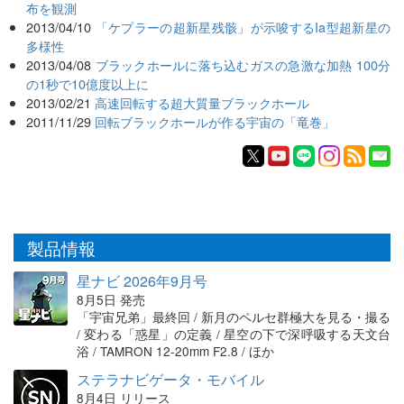
布を観測
2013/04/10
「ケプラーの超新星残骸」が示唆するIa型超新星の
多様性
2013/04/08
ブラックホールに落ち込むガスの急激な加熱 100分
の1秒で10億度以上に
2013/02/21
高速回転する超大質量ブラックホール
2011/11/29
回転ブラックホールが作る宇宙の「竜巻」
製品情報
星ナビ 2026年9月号
8月5日 発売
「宇宙兄弟」最終回 / 新月のペルセ群極大を見る・撮る
/ 変わる「惑星」の定義 / 星空の下で深呼吸する天文台
浴 / TAMRON 12-20mm F2.8 / ほか
ステラナビゲータ・モバイル
8月4日 リリース