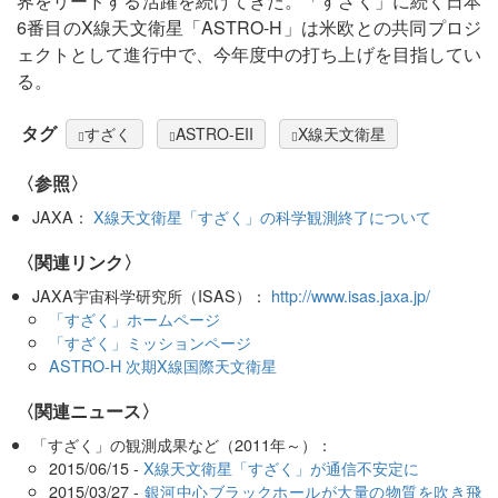
界をリードする活躍を続けてきた。「すざく」に続く日本
6番目のX線天文衛星「ASTRO-H」は米欧との共同プロジ
ェクトとして進行中で、今年度中の打ち上げを目指してい
る。
タグ
すざく
ASTRO-EII
X線天文衛星
〈参照〉
JAXA：
X線天文衛星「すざく」の科学観測終了について
〈関連リンク〉
JAXA宇宙科学研究所（ISAS）：
http://www.isas.jaxa.jp/
「すざく」ホームページ
「すざく」ミッションページ
ASTRO-H 次期X線国際天文衛星
〈関連ニュース〉
「すざく」の観測成果など（2011年～）：
2015/06/15 -
X線天文衛星「すざく」が通信不安定に
2015/03/27 -
銀河中心ブラックホールが大量の物質を吹き飛