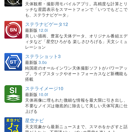
天体観察・撮影用モバイルアプリ。高精度な計算とリ
ッチな星図表示をスマートフォンで「いつでもどこで
も、ステラナビゲータ」
ステラナビゲータ12
最新版
12.0i
美しい描画、豊富な天体データ、オリジナル番組エデ
ィタなど「星空ひろがる 楽しさひろげる」天文シミュ
レーション
ステラショット3
最新版
3.0o
純国産のオールインワン天体撮影ソフトがパワーアッ
プ。ライブスタックやオートフォーカスなど新機能も
搭載
ステライメージ10
最新版
10.0f
天体画像に埋もれた微細な情報を最大限に引き出し、
不要なノイズは徹底的に除去して美しい天体写真に仕
上げる
星空ナビ
天文現象から最新ニュースまで、スマホをかざすと話
題がうかぶ。不思議がいっぱいの星空を楽しもう