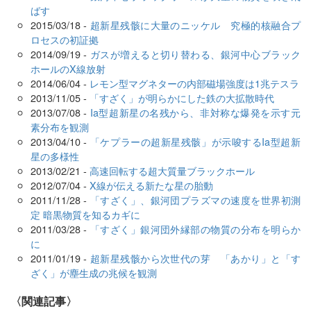
ばす
2015/03/18 -
超新星残骸に大量のニッケル 究極的核融合プ
ロセスの初証拠
2014/09/19 -
ガスが増えると切り替わる、銀河中心ブラック
ホールのX線放射
2014/06/04 -
レモン型マグネターの内部磁場強度は1兆テスラ
2013/11/05 -
「すざく」が明らかにした鉄の大拡散時代
2013/07/08 -
Ia型超新星の名残から、非対称な爆発を示す元
素分布を観測
2013/04/10 -
「ケプラーの超新星残骸」が示唆するIa型超新
星の多様性
2013/02/21 -
高速回転する超大質量ブラックホール
2012/07/04 -
X線が伝える新たな星の胎動
2011/11/28 -
「すざく」、銀河団プラズマの速度を世界初測
定 暗黒物質を知るカギに
2011/03/28 -
「すざく」銀河団外縁部の物質の分布を明らか
に
2011/01/19 -
超新星残骸から次世代の芽 「あかり」と「す
ざく」が塵生成の兆候を観測
関連記事