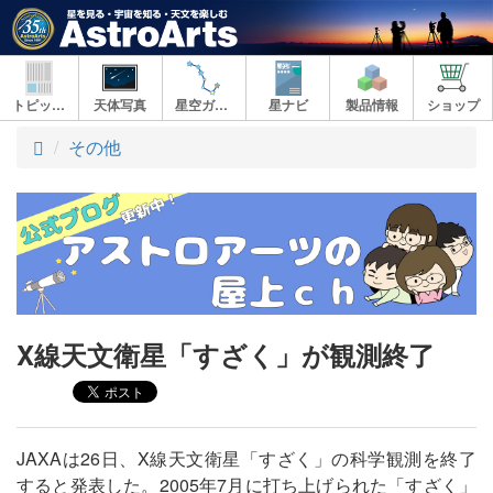
トピックス
天体写真
星空ガイド
星ナビ
製品情報
ショップ
ト
その他
ッ
プ
X線天文衛星「すざく」が観測終了
JAXAは26日、X線天文衛星「すざく」の科学観測を終了
すると発表した。2005年7月に打ち上げられた「すざく」