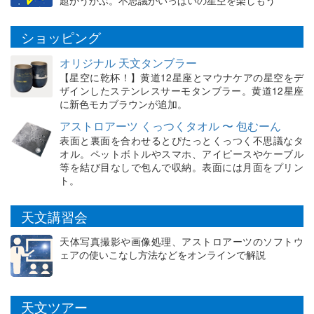
ショッピング
オリジナル 天文タンブラー
【星空に乾杯！】黄道12星座とマウナケアの星空をデ
ザインしたステンレスサーモタンブラー。黄道12星座
に新色モカブラウンが追加。
アストロアーツ くっつくタオル 〜 包むーん
表面と裏面を合わせるとぴたっとくっつく不思議なタ
オル。ペットボトルやスマホ、アイピースやケーブル
等を結び目なしで包んで収納。表面には月面をプリン
ト。
天文講習会
天体写真撮影や画像処理、アストロアーツのソフトウ
ェアの使いこなし方法などをオンラインで解説
天文ツアー