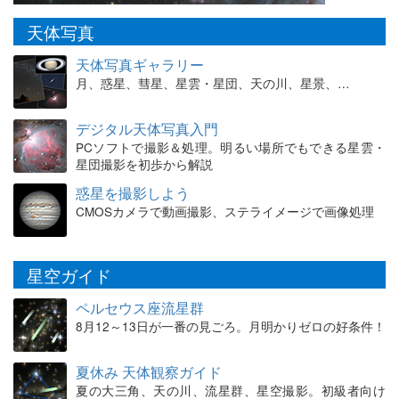
天体写真
天体写真ギャラリー
月、惑星、彗星、星雲・星団、天の川、星景、…
デジタル天体写真入門
PCソフトで撮影＆処理。明るい場所でもできる星雲・
星団撮影を初歩から解説
惑星を撮影しよう
CMOSカメラで動画撮影、ステライメージで画像処理
星空ガイド
ペルセウス座流星群
8月12～13日が一番の見ごろ。月明かりゼロの好条件！
夏休み 天体観察ガイド
夏の大三角、天の川、流星群、星空撮影。初級者向け