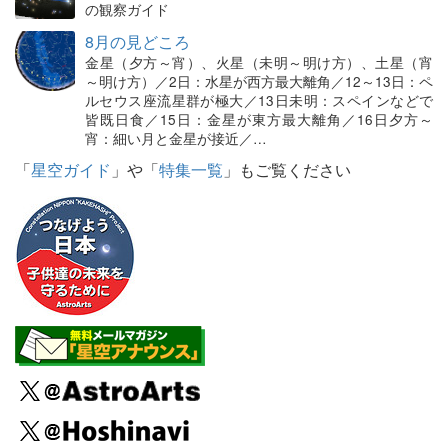
の観察ガイド
8月の見どころ
金星（夕方～宵）、火星（未明～明け方）、土星（宵
～明け方）／2日：水星が西方最大離角／12～13日：ペ
ルセウス座流星群が極大／13日未明：スペインなどで
皆既日食／15日：金星が東方最大離角／16日夕方～
宵：細い月と金星が接近／…
「
星空ガイド
」や「
特集一覧
」もご覧ください