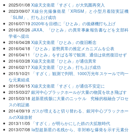
2025/01/08
X線天文衛星「すざく」が大気圏再突入
2023/09/07
X線分光撮像衛星「XRISM」と小型月着陸実証機
「SLIM」、打ち上げ成功
2016/07/19
2020年を目標に「ひとみ」の後継機打ち上げ
2016/05/26
JAXA、「ひとみ」の異常事象報告書などを文部科
学省へ提出
2016/04/28
X線天文衛星「ひとみ」の復旧断念
2016/04/18
「ひとみ」姿勢異常の推定メカニズムを公表
2016/04/11
「ひとみ」をすばる等で観測、通信は依然復旧せず
2016/03/28
X線天文衛星「ひとみ」が通信異常
2016/02/17
X線天文衛星「ひとみ」打ち上げ成功
2015/10/21
「すざく」観測で判明、1000万光年スケールで均一
な元素組成
2015/06/15
X線天文衛星「すざく」が通信不安定に
2015/03/27
銀河中心ブラックホールが大量の物質を吹き飛ばす
2015/03/18
超新星残骸に大量のニッケル 究極的核融合プロセ
スの初証拠
2014/09/19
ガスが増えると切り替わる、銀河中心ブラックホー
ルのX線放射
2013/11/05
「すざく」が明らかにした鉄の大拡散時代
2013/07/08
Ia型超新星の名残から、非対称な爆発を示す元素分