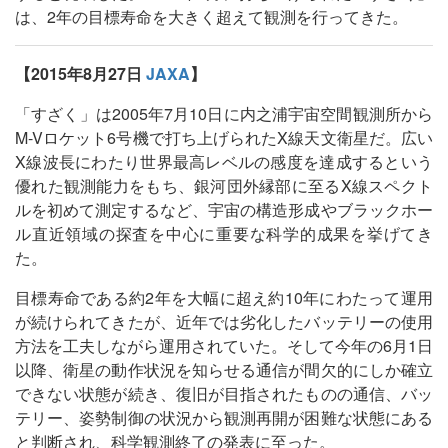
は、2年の目標寿命を大きく超えて観測を行ってきた。
【2015年8月27日
JAXA
】
「すざく」は2005年7月10日に内之浦宇宙空間観測所から
M-Vロケット6号機で打ち上げられたX線天文衛星だ。広い
X線波長にわたり世界最高レベルの感度を達成するという
優れた観測能力をもち、銀河団外縁部に至るX線スペクト
ルを初めて測定するなど、宇宙の構造形成やブラックホー
ル直近領域の探査を中心に重要な科学的成果を挙げてき
た。
目標寿命である約2年を大幅に超え約10年にわたって運用
が続けられてきたが、近年では劣化したバッテリーの使用
方法を工夫しながら運用されていた。そして今年の6月1日
以降、衛星の動作状況を知らせる通信が間欠的にしか確立
できない状態が続き、復旧が目指されたものの通信、バッ
テリー、姿勢制御の状況から観測再開が困難な状態にある
と判断され、科学観測終了の発表に至った。