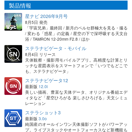
製品情報
星ナビ 2026年9月号
8月5日 発売
「宇宙兄弟」最終回 / 新月のペルセ群極大を見る・撮る
/ 変わる「惑星」の定義 / 星空の下で深呼吸する天文台
浴 / TAMRON 12-20mm F2.8 / ほか
ステラナビゲータ・モバイル
8月4日 リリース
天体観察・撮影用モバイルアプリ。高精度な計算とリ
ッチな星図表示をスマートフォンで「いつでもどこで
も、ステラナビゲータ」
ステラナビゲータ12
最新版
12.0i
美しい描画、豊富な天体データ、オリジナル番組エデ
ィタなど「星空ひろがる 楽しさひろげる」天文シミュ
レーション
ステラショット3
最新版
3.0o
純国産のオールインワン天体撮影ソフトがパワーアッ
プ。ライブスタックやオートフォーカスなど新機能も