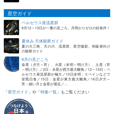
星空ガイド
ペルセウス座流星群
8月12～13日が一番の見ごろ。月明かりゼロの好条件！
夏休み 天体観察ガイド
夏の大三角、天の川、流星群、星空撮影。初級者向け
の観察ガイド
8月の見どころ
金星（夕方～宵）、火星（未明～明け方）、土星（宵
～明け方）／2日：水星が西方最大離角／12～13日：ペ
ルセウス座流星群が極大／13日未明：スペインなどで
皆既日食／15日：金星が東方最大離角／16日夕方～
宵：細い月と金星が接近／…
「
星空ガイド
」や「
特集一覧
」もご覧ください