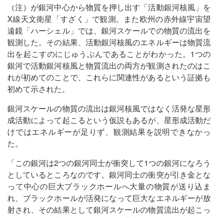
（注）が銀河中心から物質を押し出す「活動銀河核風」を
X線天文衛星「すざく」で観測。また欧州の赤外線宇宙望
遠鏡「ハーシェル」では、銀河スケールでの物質の流出を
観測した。その結果、活動銀河核風のエネルギーは物質流
出を起こすのにじゅうぶんであることがわかった。1つの
銀河で活動銀河核風と物質流出の両方が観測されたのはこ
れが初めてのことで、これらに関連性があるという証拠も
初めて示された。
銀河スケールの物質の流出は銀河核風ではなく活発な星形
成活動によって起こるという仮説もあるが、星形成活動だ
けではエネルギーが足りず、観測結果を説明できなかっ
た。
「この銀河は2つの銀河同士が衝突して1つの銀河になろう
としているところなのです。銀河同士の衝突が引き金とな
って中心の巨大ブラックホールへ大量の物質が送り込ま
れ、ブラックホールが活発になって巨大なエネルギーが放
射され、その結果として銀河スケールの物質流出が起こっ