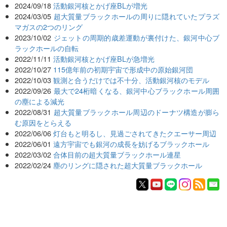
2024/09/18
活動銀河核とかげ座BLが増光
2024/03/05
超大質量ブラックホールの周りに隠れていたプラズ
マガスの2つのリング
2023/10/02
ジェットの周期的歳差運動が裏付けた、銀河中心ブ
ラックホールの自転
2022/11/11
活動銀河核とかげ座BLが急増光
2022/10/27
115億年前の初期宇宙で形成中の原始銀河団
2022/10/03
観測と合うだけでは不十分、活動銀河核のモデル
2022/09/26
最大で24桁暗くなる、銀河中心ブラックホール周囲
の塵による減光
2022/08/31
超大質量ブラックホール周辺のドーナツ構造が膨ら
む原因をとらえる
2022/06/06
灯台もと明るし、見過ごされてきたクエーサー周辺
2022/06/01
遠方宇宙でも銀河の成長を妨げるブラックホール
2022/03/02
合体目前の超大質量ブラックホール連星
2022/02/24
塵のリングに隠された超大質量ブラックホール