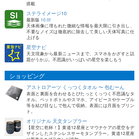
搭載
ステライメージ10
最新版
10.0f
天体画像に埋もれた微細な情報を最大限に引き出し、
不要なノイズは徹底的に除去して美しい天体写真に仕
上げる
星空ナビ
天文現象から最新ニュースまで、スマホをかざすと話
題がうかぶ。不思議がいっぱいの星空を楽しもう
ショッピング
アストロアーツ くっつくタオル 〜 包むーん
表面と裏面を合わせるとぴたっとくっつく不思議なタ
オル。ペットボトルやスマホ、アイピースやケーブル
等を結び目なしで包んで収納。表面には月面をプリン
ト。
オリジナル 天文タンブラー
【星空に乾杯！】黄道12星座とマウナケアの星空をデ
ザインしたステンレスサーモタンブラー。黄道12星座