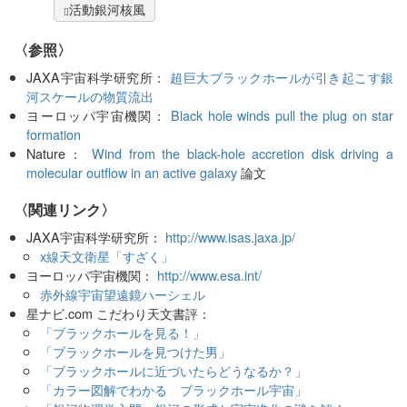
活動銀河核風
〈参照〉
JAXA宇宙科学研究所：
超巨大ブラックホールが引き起こす銀
河スケールの物質流出
ヨーロッパ宇宙機関：
Black hole winds pull the plug on star
formation
Nature：
Wind from the black-hole accretion disk driving a
molecular outflow in an active galaxy
論文
〈関連リンク〉
JAXA宇宙科学研究所：
http://www.isas.jaxa.jp/
x線天文衛星「すざく」
ヨーロッパ宇宙機関：
http://www.esa.int/
赤外線宇宙望遠鏡ハーシェル
星ナビ.com こだわり天文書評：
「ブラックホールを見る！」
「ブラックホールを見つけた男」
「ブラックホールに近づいたらどうなるか？」
「カラー図解でわかる ブラックホール宇宙」