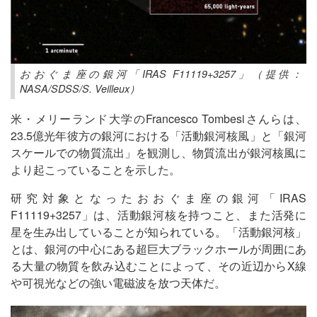
おおぐま座の銀河「IRAS F11119+3257」（提供：
NASA/SDSS/S. Veilleux）
米・メリーランド大学のFrancesco Tombesiさんらは、
23.5億光年彼方の銀河における「活動銀河核風」と「銀河
スケールでの物質流出」を観測し、物質流出が銀河核風に
より起こっていることを示した。
研究対象となったおおぐま座の銀河「IRAS
F11119+3257」は、活動銀河核を持つこと、また活発に
星を生み出していることが知られている。「活動銀河核」
とは、銀河の中心にある超巨大ブラックホールが周囲にあ
る大量の物質を飲み込むことによって、その近辺からX線
や可視光などの強い電磁波を放つ天体だ。