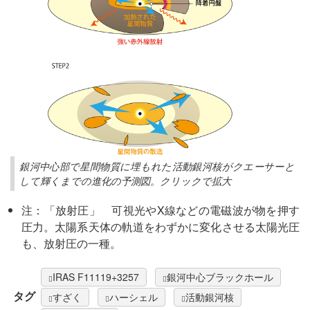
銀河中心部で星間物質に埋もれた活動銀河核がクエーサーと
して輝くまでの進化の予測図。クリックで拡大
注：「放射圧」 可視光やX線などの電磁波が物を押す
圧力。太陽系天体の軌道をわずかに変化させる太陽光圧
も、放射圧の一種。
IRAS F11119+3257
銀河中心ブラックホール
タグ
すざく
ハーシェル
活動銀河核