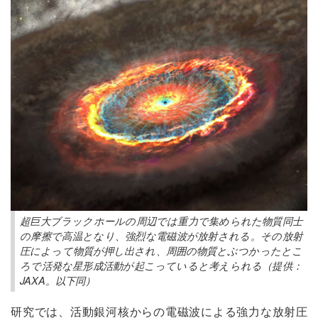
超巨大ブラックホールの周辺では重力で集められた物質同士
の摩擦で高温となり、強烈な電磁波が放射される。その放射
圧によって物質が押し出され、周囲の物質とぶつかったとこ
ろで活発な星形成活動が起こっていると考えられる（提供：
JAXA。以下同）
研究では、活動銀河核からの電磁波による強力な放射圧