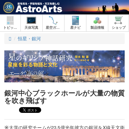
トピックス
天体写真
星空ガイド
星ナビ
製品情報
ショップ
ト
恒星・銀河
ッ
プ
銀河中心ブラックホールが大量の物質
を吹き飛ばす
米大学の研究チームが23.5億光年彼方の銀河をX線天文衛