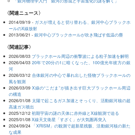
「銀河物理学入門 銀河の形成と宇宙進化の謎を解く」
〈関連ニュース〉
2014/09/19 -
ガスが増えると切り替わる、銀河中心ブラックホ
ールのX線放射
2013/06/21 -
銀河中心ブラックホールが吹き飛ばす低温の塵
関連記事
2026/08/03
ブラックホール周辺の衝撃波による粒子加速を解明
2026/04/03
20年で20分の1に暗くなった、100億光年彼方の銀
河
2026/03/12
合体銀河の中心で暴れ出した怪物ブラックホールの
風を観測
2026/03/09
X線の“こだま”が描き出す巨大ブラックホール周辺
の構造
2026/01/08
太陽で起こるガス加速とそっくり、活動銀河核の超
高速ガス噴出
2025/12/12
初期宇宙の謎の天体に赤外線とX線観測で迫る
2025/01/08
X線天文衛星「すざく」が大気圏再突入
2024/09/24
「XRISM」の観測で超新星残骸、活動銀河核の新た
な成果