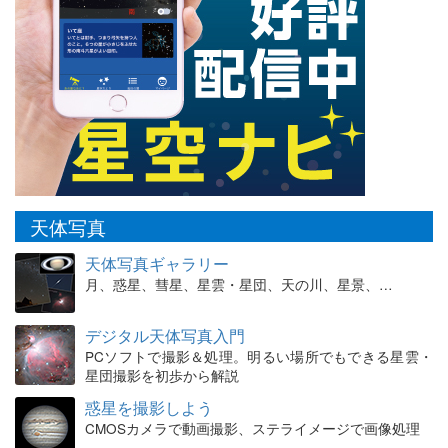
天体写真
天体写真ギャラリー
月、惑星、彗星、星雲・星団、天の川、星景、…
デジタル天体写真入門
PCソフトで撮影＆処理。明るい場所でもできる星雲・
星団撮影を初歩から解説
惑星を撮影しよう
CMOSカメラで動画撮影、ステライメージで画像処理