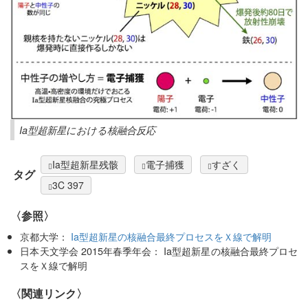
Ia型超新星における核融合反応
Ia型超新星残骸
電子捕獲
すざく
タグ
3C 397
〈参照〉
京都大学：
Ia型超新星の核融合最終プロセスをＸ線で解明
日本天文学会 2015年春季年会： Ia型超新星の核融合最終プロセ
スをＸ線で解明
〈関連リンク〉