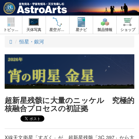
トピックス
天体写真
星空ガイド
星ナビ
製品情報
ショップ
ト
恒星・銀河
ッ
プ
超新星残骸に大量のニッケル 究極的
核融合プロセスの初証拠
X線天文衛星「すざく」が、超新星残骸「3C 397」から大