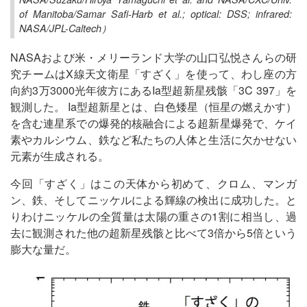
of Manitoba/Samar Safi-Harb et al.; optical: DSS; infrared:
NASA/JPL-Caltech）
NASAおよび米・メリーランド大学の山口弘悦さんらの研
究チームはX線天文衛星「すざく」を使って、わし座の方
向約3万3000光年彼方にあるIa型超新星残骸「3C 397」を
観測した。 Ia型超新星とは、白色矮星（恒星の燃えかす）
を含む連星系での爆発的核融合による超新星爆発で、ケイ
素やカルシウム、鉄など私たちの人体と生活に欠かせない
元素が生成される。
今回「すざく」はこの天体から初めて、クロム、マンガ
ン、鉄、そしてニッケルによる輝線の検出に成功した。と
りわけニッケルの全質量は太陽の重さの1割に相当し、過
去に観測された他の超新星残骸と比べて3倍から5倍という
膨大な量だ。