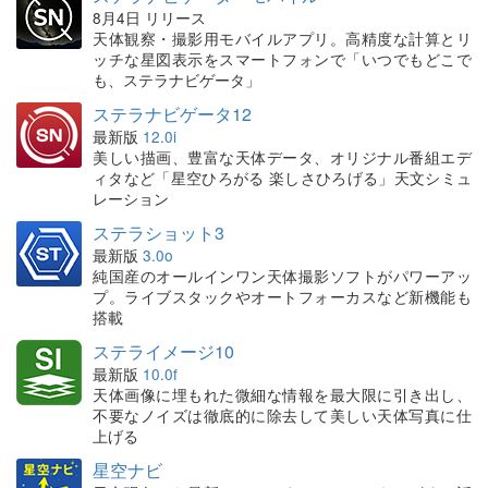
8月4日 リリース
天体観察・撮影用モバイルアプリ。高精度な計算とリ
ッチな星図表示をスマートフォンで「いつでもどこで
も、ステラナビゲータ」
ステラナビゲータ12
最新版
12.0i
美しい描画、豊富な天体データ、オリジナル番組エデ
ィタなど「星空ひろがる 楽しさひろげる」天文シミュ
レーション
ステラショット3
最新版
3.0o
純国産のオールインワン天体撮影ソフトがパワーアッ
プ。ライブスタックやオートフォーカスなど新機能も
搭載
ステライメージ10
最新版
10.0f
天体画像に埋もれた微細な情報を最大限に引き出し、
不要なノイズは徹底的に除去して美しい天体写真に仕
上げる
星空ナビ