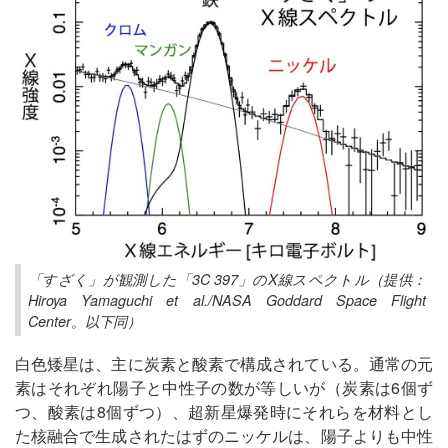
「すざく」が観測した「3C 397」のX線スペクトル（提供：
Hiroya Yamaguchi et al./NASA Goddard Space Flight
Center。以下同）
白色矮星は、主に炭素と酸素で構成されている。通常の元
素はそれぞれ陽子と中性子の数が等しいが（炭素は6個ず
つ、酸素は8個ずつ）、超新星爆発時にそれらを材料とし
た核融合で生成されたはずのニッケルは、陽子よりも中性