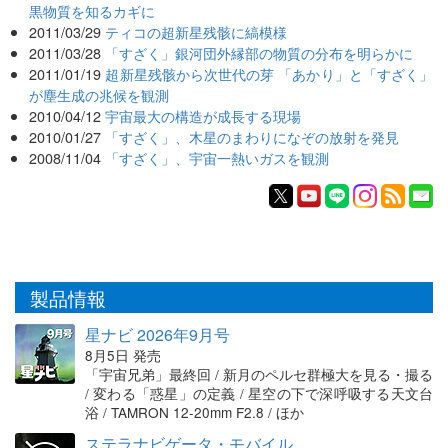
黒物質を知るカギに
2011/03/29
ティコの超新星残骸に縞模様
2011/03/28
「すざく」銀河団外縁部の物質の分布を明らかに
2011/01/19
超新星残骸から次世代の芽 「あかり」と「すざく」
が塵生成の兆候を観測
2010/04/12
宇宙最大の構造が成長する現場
2010/01/27
「すざく」、木星のまわりになぞの放射を発見
2008/11/04
「すざく」、宇宙一熱いガスを観測
製品情報
星ナビ 2026年9月号
8月5日 発売
「宇宙兄弟」最終回 / 新月のペルセ群極大を見る・撮る
/ 変わる「惑星」の定義 / 星空の下で深呼吸する天文台
浴 / TAMRON 12-20mm F2.8 / ほか
ステラナビゲータ・モバイル