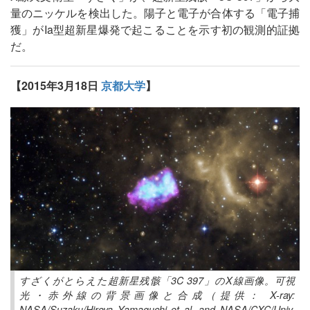
量のニッケルを検出した。陽子と電子が合体する「電子捕
獲」がIa型超新星爆発で起こることを示す初の観測的証拠
だ。
【2015年3月18日
京都大学
】
すざくがとらえた超新星残骸「3C 397」のX線画像。可視
光・赤外線の背景画像と合成（提供： X-ray:
NASA/Suzaku/Hiroya Yamaguchi et al. and NASA/CXC/Univ.