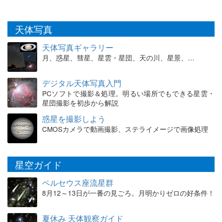
天体写真
天体写真ギャラリー
月、惑星、彗星、星雲・星団、天の川、星景、…
デジタル天体写真入門
PCソフトで撮影＆処理。明るい場所でもできる星雲・
星団撮影を初歩から解説
惑星を撮影しよう
CMOSカメラで動画撮影、ステライメージで画像処理
星空ガイド
ペルセウス座流星群
8月12～13日が一番の見ごろ。月明かりゼロの好条件！
夏休み 天体観察ガイド