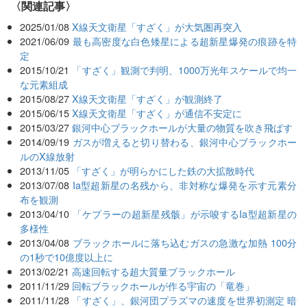
関連記事
2025/01/08
X線天文衛星「すざく」が大気圏再突入
2021/06/09
最も高密度な白色矮星による超新星爆発の痕跡を特
定
2015/10/21
「すざく」観測で判明、1000万光年スケールで均一
な元素組成
2015/08/27
X線天文衛星「すざく」が観測終了
2015/06/15
X線天文衛星「すざく」が通信不安定に
2015/03/27
銀河中心ブラックホールが大量の物質を吹き飛ばす
2014/09/19
ガスが増えると切り替わる、銀河中心ブラックホー
ルのX線放射
2013/11/05
「すざく」が明らかにした鉄の大拡散時代
2013/07/08
Ia型超新星の名残から、非対称な爆発を示す元素分
布を観測
2013/04/10
「ケプラーの超新星残骸」が示唆するIa型超新星の
多様性
2013/04/08
ブラックホールに落ち込むガスの急激な加熱 100分
の1秒で10億度以上に
2013/02/21
高速回転する超大質量ブラックホール
2011/11/29
回転ブラックホールが作る宇宙の「竜巻」
2011/11/28
「すざく」、銀河団プラズマの速度を世界初測定 暗