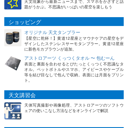
天文現象から最新ニュースまで、スマホをかざすと話
題がうかぶ。不思議がいっぱいの星空を楽しもう
ショッピング
オリジナル 天文タンブラー
【星空に乾杯！】黄道12星座とマウナケアの星空をデ
ザインしたステンレスサーモタンブラー。黄道12星座
に新色モカブラウンが追加。
アストロアーツ くっつくタオル 〜 包むーん
表面と裏面を合わせるとぴたっとくっつく不思議なタ
オル。ペットボトルやスマホ、アイピースやケーブル
等を結び目なしで包んで収納。表面には月面をプリン
ト。
天文講習会
天体写真撮影や画像処理、アストロアーツのソフトウ
ェアの使いこなし方法などをオンラインで解説