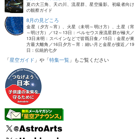
夏の大三角、天の川、流星群、星空撮影。初級者向け
の観察ガイド
8月の見どころ
金星（夕方～宵）、火星（未明～明け方）、土星（宵
～明け方）／12～13日：ペルセウス座流星群が極大／
13日未明：スペインなどで皆既日食／15日：金星が東
方最大離角／16日夕方～宵：細い月と金星が接近／19
日：伝統的七夕
「
星空ガイド
」や「
特集一覧
」もご覧ください