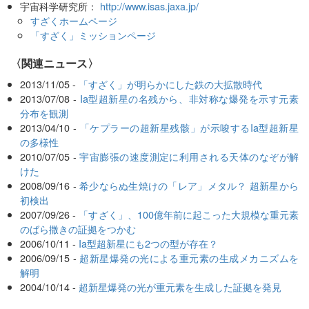
宇宙科学研究所：
http://www.isas.jaxa.jp/
すざくホームページ
「すざく」ミッションページ
〈関連ニュース〉
2013/11/05 -
「すざく」が明らかにした鉄の大拡散時代
2013/07/08 -
Ia型超新星の名残から、非対称な爆発を示す元素
分布を観測
2013/04/10 -
「ケプラーの超新星残骸」が示唆するIa型超新星
の多様性
2010/07/05 -
宇宙膨張の速度測定に利用される天体のなぞが解
けた
2008/09/16 -
希少ならぬ生焼けの「レア」メタル？ 超新星から
初検出
2007/09/26 -
「すざく」、100億年前に起こった大規模な重元素
のばら撒きの証拠をつかむ
2006/10/11 -
Ia型超新星にも2つの型が存在？
2006/09/15 -
超新星爆発の光による重元素の生成メカニズムを
解明
2004/10/14 -
超新星爆発の光が重元素を生成した証拠を発見