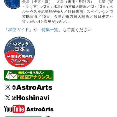
金星（夕方～宵）、火星（未明～明け方）、土星（宵
～明け方）／2日：水星が西方最大離角／12～13日：ペ
ルセウス座流星群が極大／13日未明：スペインなどで
皆既日食／15日：金星が東方最大離角／16日夕方～
宵：細い月と金星が接近／…
「
星空ガイド
」や「
特集一覧
」もご覧ください