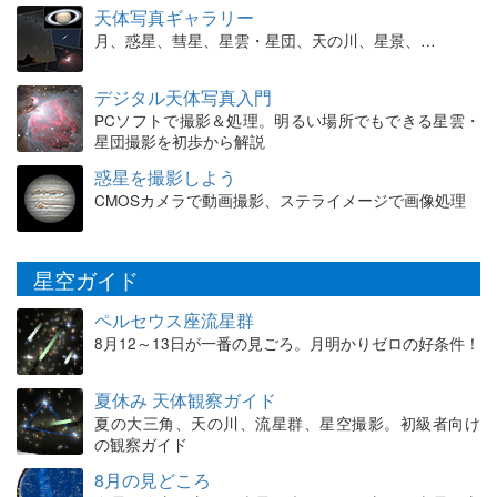
天体写真ギャラリー
月、惑星、彗星、星雲・星団、天の川、星景、…
デジタル天体写真入門
PCソフトで撮影＆処理。明るい場所でもできる星雲・
星団撮影を初歩から解説
惑星を撮影しよう
CMOSカメラで動画撮影、ステライメージで画像処理
星空ガイド
ペルセウス座流星群
8月12～13日が一番の見ごろ。月明かりゼロの好条件！
夏休み 天体観察ガイド
夏の大三角、天の川、流星群、星空撮影。初級者向け
の観察ガイド
8月の見どころ