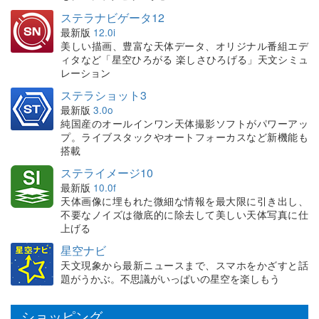
ステラナビゲータ12
最新版
12.0i
美しい描画、豊富な天体データ、オリジナル番組エデ
ィタなど「星空ひろがる 楽しさひろげる」天文シミュ
レーション
ステラショット3
最新版
3.0o
純国産のオールインワン天体撮影ソフトがパワーアッ
プ。ライブスタックやオートフォーカスなど新機能も
搭載
ステライメージ10
最新版
10.0f
天体画像に埋もれた微細な情報を最大限に引き出し、
不要なノイズは徹底的に除去して美しい天体写真に仕
上げる
星空ナビ
天文現象から最新ニュースまで、スマホをかざすと話
題がうかぶ。不思議がいっぱいの星空を楽しもう
ショッピング