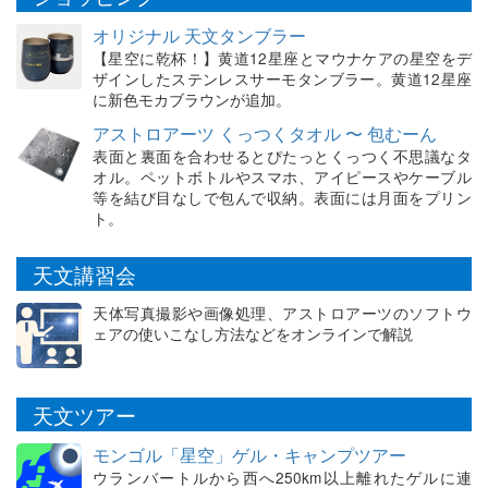
オリジナル 天文タンブラー
【星空に乾杯！】黄道12星座とマウナケアの星空をデ
ザインしたステンレスサーモタンブラー。黄道12星座
に新色モカブラウンが追加。
アストロアーツ くっつくタオル 〜 包むーん
表面と裏面を合わせるとぴたっとくっつく不思議なタ
オル。ペットボトルやスマホ、アイピースやケーブル
等を結び目なしで包んで収納。表面には月面をプリン
ト。
天文講習会
天体写真撮影や画像処理、アストロアーツのソフトウ
ェアの使いこなし方法などをオンラインで解説
天文ツアー
モンゴル「星空」ゲル・キャンプツアー
ウランバートルから西へ250km以上離れたゲルに連