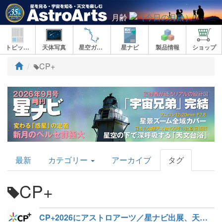
月齢
トピックス
天体写真
星空ガイド
星ナビ
製品情報
ショップ
ト
CP+
ッ
プ
AstroArts
最新
カテゴリー
アーカイブ
タグ
Topics
CP+
CP+2026にアストロアーツ／星ナビ出展、天文関係セミナーをリストアップ