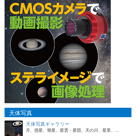
天体写真
天体写真ギャラリー
月、惑星、彗星、星雲・星団、天の川、星景、…