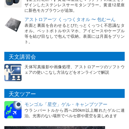
ザインしたステンレスサーモタンブラー。黄道12星座
に新色モカブラウンが追加。
アストロアーツ くっつくタオル 〜 包むーん
表面と裏面を合わせるとぴたっとくっつく不思議なタ
オル。ペットボトルやスマホ、アイピースやケーブル
等を結び目なしで包んで収納。表面には月面をプリン
ト。
天文講習会
天体写真撮影や画像処理、アストロアーツのソフトウ
ェアの使いこなし方法などをオンラインで解説
天文ツアー
モンゴル「星空」ゲル・キャンプツアー
ウランバートルから西へ250km以上離れたゲルに連
泊。光害のない場所でペルセ群や星空を楽しめます