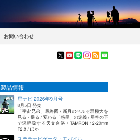
お問い合わせ
製品情報
星ナビ 2026年9月号
8月5日 発売
「宇宙兄弟」最終回 / 新月のペルセ群極大を
見る・撮る / 変わる「惑星」の定義 / 星空の下
で深呼吸する天文台浴 / TAMRON 12-20mm
F2.8 / ほか
ステラナビゲータ・モバイル