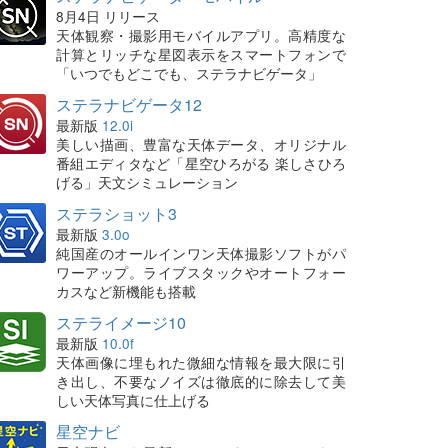
8月4日 リリース
天体観察・撮影用モバイルアプリ。高精度な
計算とリッチな星図表示をスマートフォンで
「いつでもどこでも、ステラナビゲータ」
ステラナビゲータ12
最新版
12.0i
美しい描画、豊富な天体データ、オリジナル
番組エディタなど「星空ひろがる 楽しさひろ
げる」天文シミュレーション
ステラショット3
最新版
3.0o
純国産のオールインワン天体撮影ソフトがパ
ワーアップ。ライブスタックやオートフォー
カスなど新機能も搭載
ステライメージ10
最新版
10.0f
天体画像に埋もれた微細な情報を最大限に引
き出し、不要なノイズは徹底的に除去して美
しい天体写真に仕上げる
星空ナビ