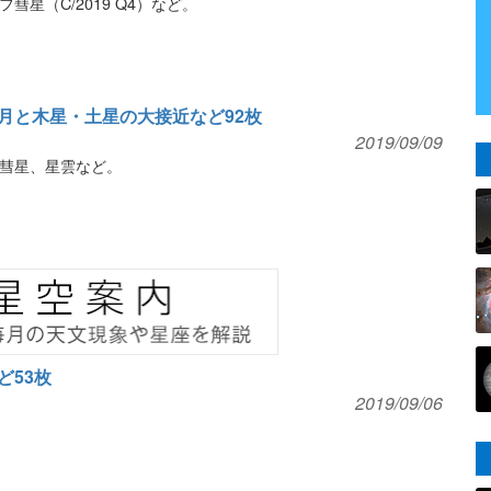
星（C/2019 Q4）など。
月と木星・土星の大接近など92枚
2019/09/09
彗星、星雲など。
ど53枚
2019/09/06