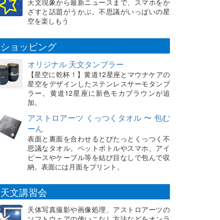
天文現象から最新ニュースまで、スマホをか
ざすと話題がうかぶ。不思議がいっぱいの星
空を楽しもう
ショッピング
オリジナル 天文タンブラー
【星空に乾杯！】黄道12星座とマウナケアの
星空をデザインしたステンレスサーモタンブ
ラー。黄道12星座に新色モカブラウンが追
加。
アストロアーツ くっつくタオル 〜 包む
ーん
表面と裏面を合わせるとぴたっとくっつく不
思議なタオル。ペットボトルやスマホ、アイ
ピースやケーブル等を結び目なしで包んで収
納。表面には月面をプリント。
天文講習会
天体写真撮影や画像処理、アストロアーツの
ソフトウェアの使いこなし方法などをオンラ