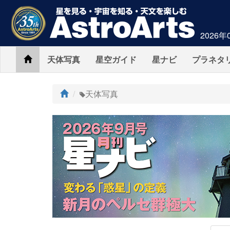
2026年
Home
天体写真
星空ガイド
星ナビ
プラネタ
ト
天体写真
ッ
プ
AstroArts