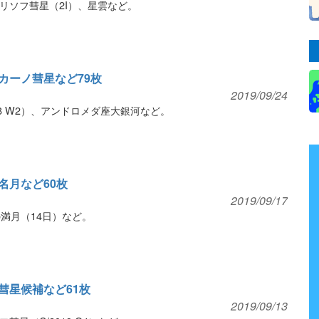
リソフ彗星（2I）、星雲など。
カーノ彗星など79枚
2019/09/24
18 W2）、アンドロメダ座大銀河など。
名月など60枚
2019/09/17
満月（14日）など。
彗星候補など61枚
2019/09/13