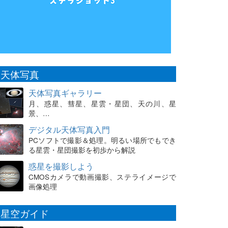
天体写真
天体写真ギャラリー
月、惑星、彗星、星雲・星団、天の川、星
景、…
デジタル天体写真入門
PCソフトで撮影＆処理。明るい場所でもでき
る星雲・星団撮影を初歩から解説
惑星を撮影しよう
CMOSカメラで動画撮影、ステライメージで
画像処理
星空ガイド