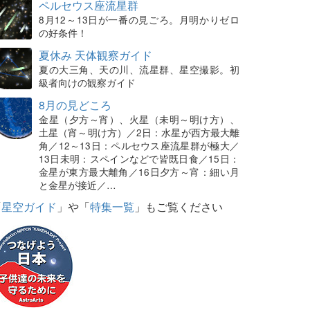
ペルセウス座流星群
8月12～13日が一番の見ごろ。月明かりゼロ
の好条件！
夏休み 天体観察ガイド
夏の大三角、天の川、流星群、星空撮影。初
級者向けの観察ガイド
8月の見どころ
金星（夕方～宵）、火星（未明～明け方）、
土星（宵～明け方）／2日：水星が西方最大離
角／12～13日：ペルセウス座流星群が極大／
13日未明：スペインなどで皆既日食／15日：
金星が東方最大離角／16日夕方～宵：細い月
と金星が接近／…
「
星空ガイド
」や「
特集一覧
」もご覧ください