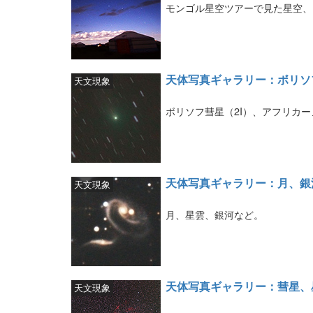
モンゴル星空ツアーで見た星空、ア
天体写真ギャラリー：ボリソ
天文現象
ボリソフ彗星（2I）、アフリカーノ
天体写真ギャラリー：月、銀
天文現象
月、星雲、銀河など。
天体写真ギャラリー：彗星、
天文現象