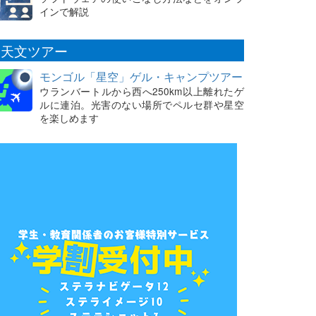
インで解説
天文ツアー
モンゴル「星空」ゲル・キャンプツアー
ウランバートルから西へ250km以上離れたゲ
ルに連泊。光害のない場所でペルセ群や星空
を楽しめます