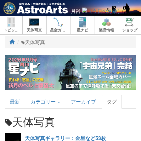
月齢
トピックス
天体写真
星空ガイド
星ナビ
製品情報
ショップ
ト
天体写真
ッ
プ
AstroArts
最新
カテゴリー
アーカイブ
タグ
Topics
天体写真
天体写真ギャラリー：金星など53枚