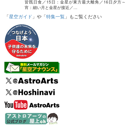
皆既日食／15日：金星が東方最大離角／16日夕方～
宵：細い月と金星が接近／…
「
星空ガイド
」や「
特集一覧
」もご覧ください