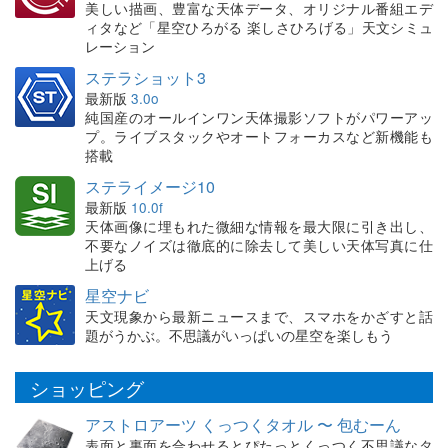
美しい描画、豊富な天体データ、オリジナル番組エデ
ィタなど「星空ひろがる 楽しさひろげる」天文シミュ
レーション
ステラショット3
最新版
3.0o
純国産のオールインワン天体撮影ソフトがパワーアッ
プ。ライブスタックやオートフォーカスなど新機能も
搭載
ステライメージ10
最新版
10.0f
天体画像に埋もれた微細な情報を最大限に引き出し、
不要なノイズは徹底的に除去して美しい天体写真に仕
上げる
星空ナビ
天文現象から最新ニュースまで、スマホをかざすと話
題がうかぶ。不思議がいっぱいの星空を楽しもう
ショッピング
アストロアーツ くっつくタオル 〜 包むーん
表面と裏面を合わせるとぴたっとくっつく不思議なタ