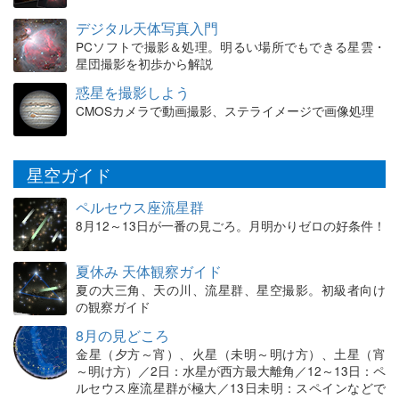
デジタル天体写真入門
PCソフトで撮影＆処理。明るい場所でもできる星雲・
星団撮影を初歩から解説
惑星を撮影しよう
CMOSカメラで動画撮影、ステライメージで画像処理
星空ガイド
ペルセウス座流星群
8月12～13日が一番の見ごろ。月明かりゼロの好条件！
夏休み 天体観察ガイド
夏の大三角、天の川、流星群、星空撮影。初級者向け
の観察ガイド
8月の見どころ
金星（夕方～宵）、火星（未明～明け方）、土星（宵
～明け方）／2日：水星が西方最大離角／12～13日：ペ
ルセウス座流星群が極大／13日未明：スペインなどで