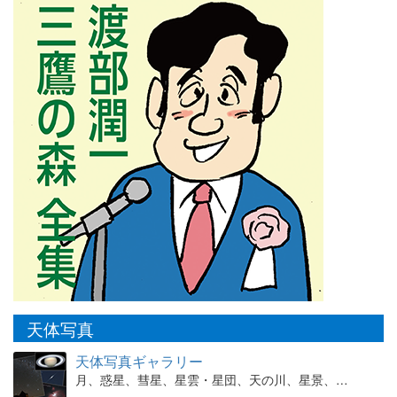
天体写真
天体写真ギャラリー
月、惑星、彗星、星雲・星団、天の川、星景、…