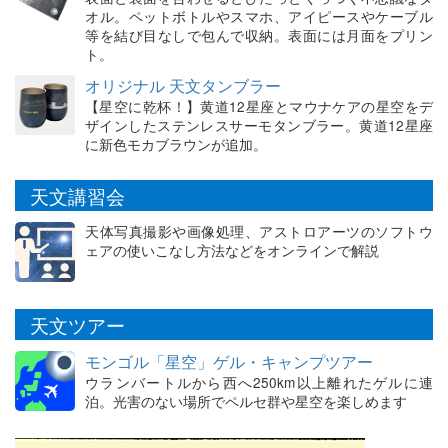
オル。ペットボトルやスマホ、アイピースやケーブル
等を結び目なしで包んで収納。表面には月面をプリン
ト。
オリジナル 天文タンブラー
【星空に乾杯！】黄道12星座とマウナケアの星空をデ
ザインしたステンレスサーモタンブラー。黄道12星座
に新色モカブラウンが追加。
天文講習会
天体写真撮影や画像処理、アストロアーツのソフトウ
ェアの使いこなし方法などをオンラインで解説
天文ツアー
モンゴル「星空」ゲル・キャンプツアー
ウランバートルから西へ250km以上離れたゲルに連
泊。光害のない場所でペルセ群や星空を楽しめます