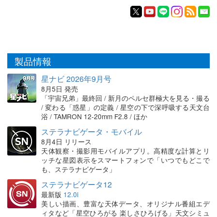
製品情報
星ナビ 2026年9月号
8月5日 発売
「宇宙兄弟」最終回 / 新月のペルセ群極大を見る・撮る
/ 変わる「惑星」の定義 / 星空の下で深呼吸する天文台
浴 / TAMRON 12-20mm F2.8 / ほか
ステラナビゲータ・モバイル
8月4日 リリース
天体観察・撮影用モバイルアプリ。高精度な計算とリ
ッチな星図表示をスマートフォンで「いつでもどこで
も、ステラナビゲータ」
ステラナビゲータ12
最新版
12.0i
美しい描画、豊富な天体データ、オリジナル番組エデ
ィタなど「星空ひろがる 楽しさひろげる」天文シミュ