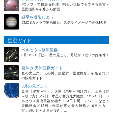
PCソフトで撮影＆処理。明るい場所でもできる星雲・
星団撮影を初歩から解説
惑星を撮影しよう
CMOSカメラで動画撮影、ステライメージで画像処理
星空ガイド
ペルセウス座流星群
8月12～13日が一番の見ごろ。月明かりゼロの好条件！
夏休み 天体観察ガイド
夏の大三角、天の川、流星群、星空撮影。初級者向け
の観察ガイド
8月の見どころ
金星（夕方～宵）、火星（未明～明け方）、土星（宵
～明け方）／2日：水星が西方最大離角／12～13日：ペ
ルセウス座流星群が極大／13日未明：スペインなどで
皆既日食／15日：金星が東方最大離角／16日夕方～
宵：細い月と金星が接近／…