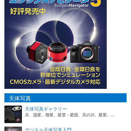
天体写真
天体写真ギャラリー
月、惑星、彗星、星雲・星団、天の川、星景、…
デジタル天体写真入門