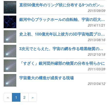
直径50億光年のリング状に分布する9つのガンマ線バースト
2015/09/09
銀河中心ブラックホールの自転軸、宇宙の巨大網に沿う傾向
2014/11/21
史上初、100億光年以上彼方の3D宇宙地図プロジェクト
2013/08/16
3次元でとらえた、宇宙の網を作る暗黒物質のフィラメント構造
2012/10/18
「すざく」銀河団外縁部の物質の分布を明らかに
2011/03/28
宇宙最大の構造が成長する現場
2010/04/12
«
1
2
»