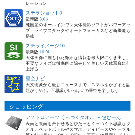
レーション
ステラショット3
最新版
3.0o
純国産のオールインワン天体撮影ソフトがパワーアッ
プ。ライブスタックやオートフォーカスなど新機能も
搭載
ステライメージ10
最新版
10.0f
天体画像に埋もれた微細な情報を最大限に引き出し、
不要なノイズは徹底的に除去して美しい天体写真に仕
上げる
星空ナビ
天文現象から最新ニュースまで、スマホをかざすと話
題がうかぶ。不思議がいっぱいの星空を楽しもう
ショッピング
アストロアーツ くっつくタオル 〜 包むーん
表面と裏面を合わせるとぴたっとくっつく不思議なタ
オル。ペットボトルやスマホ、アイピースやケーブル
等を結び目なしで包んで収納。表面には月面をプリン