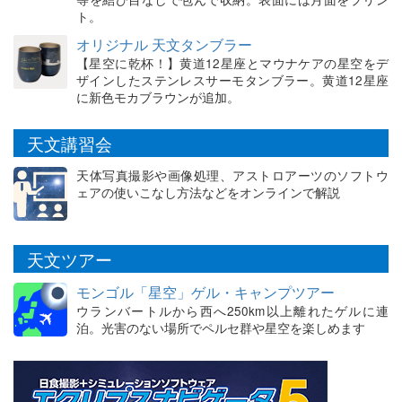
ト。
オリジナル 天文タンブラー
【星空に乾杯！】黄道12星座とマウナケアの星空をデ
ザインしたステンレスサーモタンブラー。黄道12星座
に新色モカブラウンが追加。
天文講習会
天体写真撮影や画像処理、アストロアーツのソフトウ
ェアの使いこなし方法などをオンラインで解説
天文ツアー
モンゴル「星空」ゲル・キャンプツアー
ウランバートルから西へ250km以上離れたゲルに連
泊。光害のない場所でペルセ群や星空を楽しめます