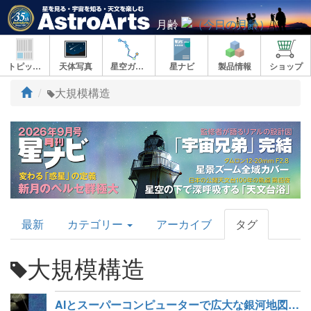
月齢
トピックス
天体写真
星空ガイド
星ナビ
製品情報
ショップ
ト
大規模構造
ッ
プ
AstroArts
最新
カテゴリー
アーカイブ
タグ
Topics
大規模構造
AIとスーパーコンピューターで広大な銀河地図を解読