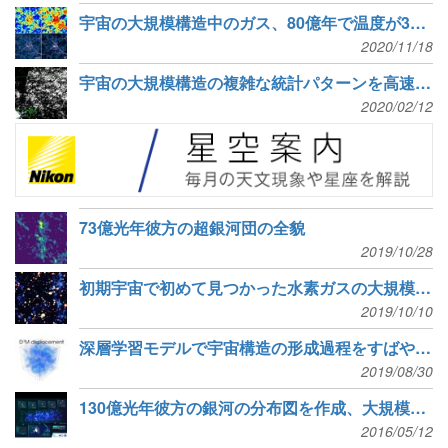
宇宙の大規模構造中のガス、80億年で温度が3倍上昇
2020/11/18
宇宙の大規模構造の複雑な統計パターンを高速予言、人工知能ツール「ダークエミュレータ」
2020/02/12
73億光年彼方の超銀河団の全貌
2019/10/28
初期宇宙で初めて見つかった水素ガスの大規模構造「宇宙網」
2019/10/10
深層学習モデルで宇宙構造の形成過程をすばやく正確にシミュレーション
2019/08/30
130億光年彼方の銀河の分布図を作成、大規模構造の成長速度の測定に成功
2016/05/12