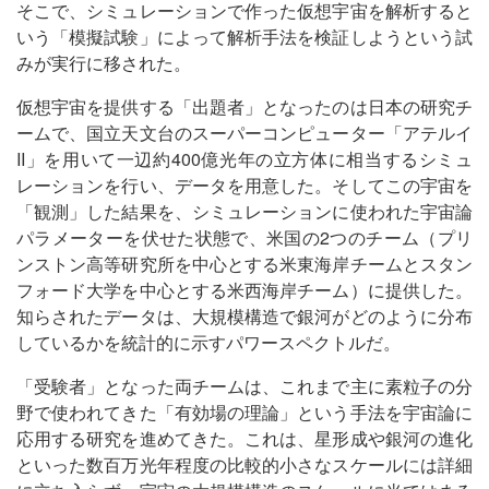
そこで、シミュレーションで作った仮想宇宙を解析すると
いう「模擬試験」によって解析手法を検証しようという試
みが実行に移された。
仮想宇宙を提供する「出題者」となったのは日本の研究チ
ームで、国立天文台のスーパーコンピューター「アテルイ
II」を用いて一辺約400億光年の立方体に相当するシミュ
レーションを行い、データを用意した。そしてこの宇宙を
「観測」した結果を、シミュレーションに使われた宇宙論
パラメーターを伏せた状態で、米国の2つのチーム（プリ
ンストン高等研究所を中心とする米東海岸チームとスタン
フォード大学を中心とする米西海岸チーム）に提供した。
知らされたデータは、大規模構造で銀河がどのように分布
しているかを統計的に示すパワースペクトルだ。
「受験者」となった両チームは、これまで主に素粒子の分
野で使われてきた「有効場の理論」という手法を宇宙論に
応用する研究を進めてきた。これは、星形成や銀河の進化
といった数百万光年程度の比較的小さなスケールには詳細