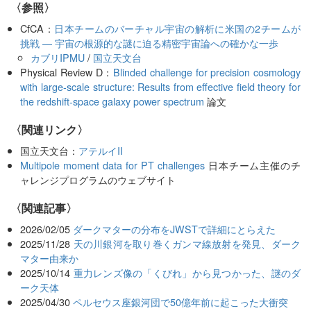
〈参照〉
CfCA：
日本チームのバーチャル宇宙の解析に米国の2チームが
挑戦 ― 宇宙の根源的な謎に迫る精密宇宙論への確かな一歩
カブリIPMU
/
国立天文台
Physical Review D：
Blinded challenge for precision cosmology
with large-scale structure: Results from effective field theory for
the redshift-space galaxy power spectrum
論文
〈関連リンク〉
国立天文台：
アテルイII
Multipole moment data for PT challenges
日本チーム主催のチ
ャレンジプログラムのウェブサイト
関連記事
2026/02/05
ダークマターの分布をJWSTで詳細にとらえた
2025/11/28
天の川銀河を取り巻くガンマ線放射を発見、ダーク
マター由来か
2025/10/14
重力レンズ像の「くびれ」から見つかった、謎のダ
ーク天体
2025/04/30
ペルセウス座銀河団で50億年前に起こった大衝突