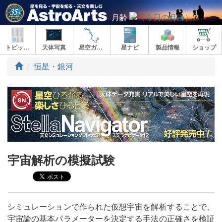
月齢
トピックス
天体写真
星空ガイド
星ナビ
製品情報
ショップ
ト
恒星・銀河
ッ
プ
宇宙解析の模擬試験
シミュレーションで作られた仮想宇宙を解析することで、
宇宙論の基本パラメーターを決定する手法の正確さを検証