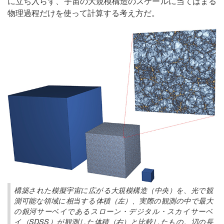
に立ち入らず、宇宙の大規模構造のスケールに当てはまる
物理過程だけを使って計算する考え方だ。
構築された模擬宇宙に広がる大規模構造（中央）を、光で観
測可能な領域に相当する体積（左）、実際の観測の中で最大
の銀河サーベイであるスローン・デジタル・スカイサーベ
イ（SDSS）が観測した体積（右）と比較したもの。辺の長