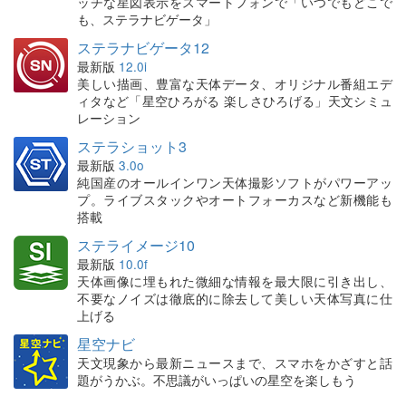
ッチな星図表示をスマートフォンで「いつでもどこで
も、ステラナビゲータ」
ステラナビゲータ12
最新版
12.0i
美しい描画、豊富な天体データ、オリジナル番組エデ
ィタなど「星空ひろがる 楽しさひろげる」天文シミュ
レーション
ステラショット3
最新版
3.0o
純国産のオールインワン天体撮影ソフトがパワーアッ
プ。ライブスタックやオートフォーカスなど新機能も
搭載
ステライメージ10
最新版
10.0f
天体画像に埋もれた微細な情報を最大限に引き出し、
不要なノイズは徹底的に除去して美しい天体写真に仕
上げる
星空ナビ
天文現象から最新ニュースまで、スマホをかざすと話
題がうかぶ。不思議がいっぱいの星空を楽しもう