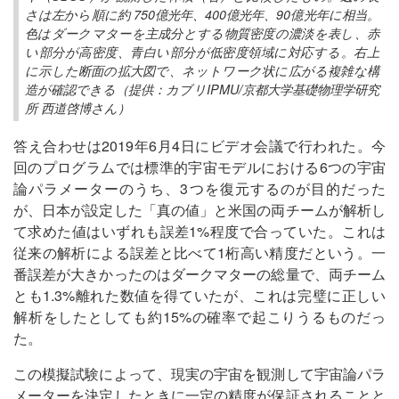
さは左から順に約 750億光年、400億光年、90億光年に相当。
色はダークマターを主成分とする物質密度の濃淡を表し、赤
い部分が高密度、青白い部分が低密度領域に対応する。右上
に示した断面の拡大図で、ネットワーク状に広がる複雑な構
造が確認できる（提供：カブリIPMU/京都大学基礎物理学研究
所 西道啓博さん）
答え合わせは2019年6月4日にビデオ会議で行われた。今
回のプログラムでは標準的宇宙モデルにおける6つの宇宙
論パラメーターのうち、3つを復元するのが目的だった
が、日本が設定した「真の値」と米国の両チームが解析し
て求めた値はいずれも誤差1%程度で合っていた。これは
従来の解析による誤差と比べて1桁高い精度だという。一
番誤差が大きかったのはダークマターの総量で、両チーム
とも1.3%離れた数値を得ていたが、これは完璧に正しい
解析をしたとしても約15%の確率で起こりうるものだっ
た。
この模擬試験によって、現実の宇宙を観測して宇宙論パラ
メーターを決定したときに一定の精度が保証されることと