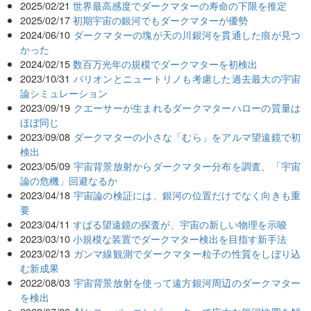
2025/02/21
世界最高感度でダークマターの寿命の下限を推定
2025/02/17
初期宇宙の銀河でもダークマターが優勢
2024/06/10
ダークマターの塊が天の川銀河を貫通した痕が見つ
かった
2024/02/15
数百万光年の規模でダークマターを初検出
2023/10/31
バリオンとニュートリノも考慮した過去最大の宇宙
論シミュレーション
2023/09/19
クエーサーが生まれるダークマターハローの質量は
ほぼ同じ
2023/09/08
ダークマターの小さな「むら」をアルマ望遠鏡で初
検出
2023/05/09
宇宙背景放射からダークマター分布を調査、「宇宙
論の危機」回避なるか
2023/04/18
宇宙論の検証には、銀河の位置だけでなく向きも重
要
2023/04/11
すばる望遠鏡の探査が、宇宙の新しい物理を示唆
2023/03/10
小規模な装置でダークマター検出を目指す新手法
2023/02/13
ガンマ線観測でダークマター粒子の性質をしぼり込
む新成果
2022/08/03
宇宙背景放射を使って遠方銀河周辺のダークマター
を検出