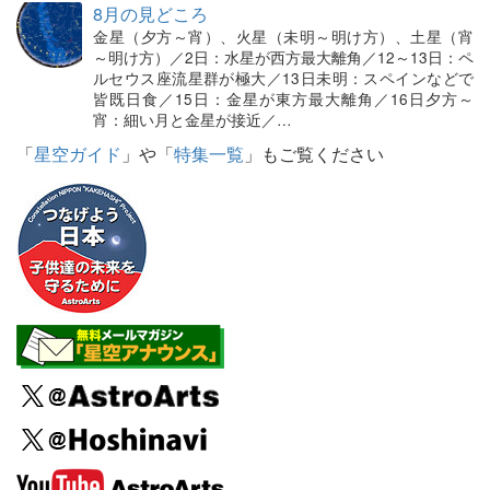
8月の見どころ
金星（夕方～宵）、火星（未明～明け方）、土星（宵
～明け方）／2日：水星が西方最大離角／12～13日：ペ
ルセウス座流星群が極大／13日未明：スペインなどで
皆既日食／15日：金星が東方最大離角／16日夕方～
宵：細い月と金星が接近／…
「
星空ガイド
」や「
特集一覧
」もご覧ください