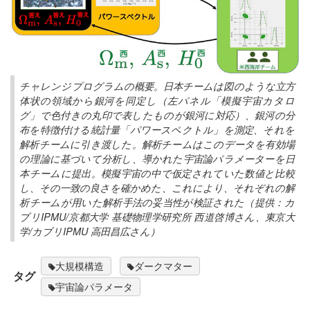
チャレンジプログラムの概要。日本チームは図のような立方
体状の領域から銀河を同定し（左パネル「模擬宇宙カタロ
グ」で色付きの丸印で表したものが銀河に対応）、銀河の分
布を特徴付ける統計量「パワースペクトル」を測定、それを
解析チームに引き渡した。解析チームはこのデータを有効場
の理論に基づいて分析し、導かれた宇宙論パラメーターを日
本チームに提出。模擬宇宙の中で仮定されていた数値と比較
し、その一致の良さを確かめた、これにより、それぞれの解
析チームが用いた解析手法の妥当性が検証された（提供：カ
ブリIPMU/京都大学 基礎物理学研究所 西道啓博さん、東京大
学/カブリIPMU 高田昌広さん）
大規模構造
ダークマター
タグ
宇宙論パラメータ