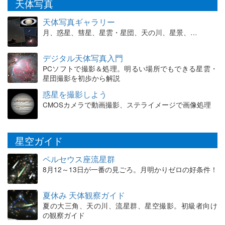
天体写真
天体写真ギャラリー
月、惑星、彗星、星雲・星団、天の川、星景、…
デジタル天体写真入門
PCソフトで撮影＆処理。明るい場所でもできる星雲・
星団撮影を初歩から解説
惑星を撮影しよう
CMOSカメラで動画撮影、ステライメージで画像処理
星空ガイド
ペルセウス座流星群
8月12～13日が一番の見ごろ。月明かりゼロの好条件！
夏休み 天体観察ガイド
夏の大三角、天の川、流星群、星空撮影。初級者向け
の観察ガイド