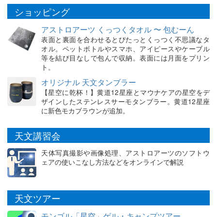
ショッピング
アストロアーツ くっつくタオル 〜 包むーん
表面と裏面を合わせるとぴたっとくっつく不思議なタ
オル。ペットボトルやスマホ、アイピースやケーブル
等を結び目なしで包んで収納。表面には月面をプリン
ト。
オリジナル 天文タンブラー
【星空に乾杯！】黄道12星座とマウナケアの星空をデ
ザインしたステンレスサーモタンブラー。黄道12星座
に新色モカブラウンが追加。
天文講習会
天体写真撮影や画像処理、アストロアーツのソフトウ
ェアの使いこなし方法などをオンラインで解説
天文ツアー
モンゴル「星空」ゲル・キャンプツアー