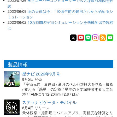
2022/07/26
AIとスーパーコンピューターで広大な銀河地図を解
読
2022/06/09
あの天体は今：110億年前の銀河たちから始めるシ
ミュレーション
2022/06/02
10万時間の宇宙シミュレーションを機械学習で数秒
に
製品情報
星ナビ 2026年9月号
8月5日 発売
「宇宙兄弟」最終回 / 新月のペルセ群極大を見る・撮る
/ 変わる「惑星」の定義 / 星空の下で深呼吸する天文台
浴 / TAMRON 12-20mm F2.8 / ほか
ステラナビゲータ・モバイル
8月4日 リリース
天体観察・撮影用モバイルアプリ。高精度な計算とリ