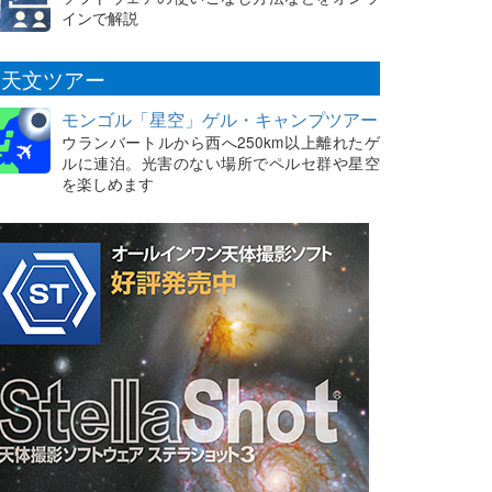
インで解説
天文ツアー
モンゴル「星空」ゲル・キャンプツアー
ウランバートルから西へ250km以上離れたゲ
ルに連泊。光害のない場所でペルセ群や星空
を楽しめます