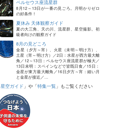
ペルセウス座流星群
8月12～13日が一番の見ごろ。月明かりゼロ
の好条件！
夏休み 天体観察ガイド
夏の大三角、天の川、流星群、星空撮影。初
級者向けの観察ガイド
8月の見どころ
金星（夕方～宵）、火星（未明～明け方）、
土星（宵～明け方）／2日：水星が西方最大離
角／12～13日：ペルセウス座流星群が極大／
13日未明：スペインなどで皆既日食／15日：
金星が東方最大離角／16日夕方～宵：細い月
と金星が接近／…
「
星空ガイド
」や「
特集一覧
」もご覧ください