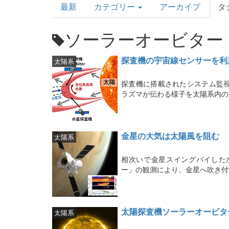
最新
カテゴリー
アーカイブ
タ
Topics
ソーラーオービター
探査機の宇宙線センサーを利
太陽系
探査機に搭載されたシステム監
ラズマが伝わる様子を太陽系内の
金星の大気は太陽風を阻む
太陽系
相次いで金星スイングバイした
ー」の観測により、金星へ吹き付
太陽探査機ソーラーオービタ
太陽系