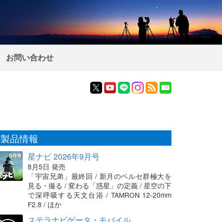
お問い合わせ
製品情報
星ナビ 2026年9月号
8月5日 発売
「宇宙兄弟」最終回 / 新月のペルセ群極大を
見る・撮る / 変わる「惑星」の定義 / 星空の下
で深呼吸する天文台浴 / TAMRON 12-20mm
F2.8 / ほか
ステラナビゲータ・モバイル