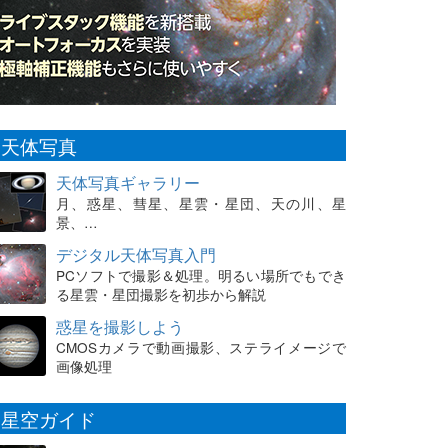
天体写真
天体写真ギャラリー
月、惑星、彗星、星雲・星団、天の川、星
景、…
デジタル天体写真入門
PCソフトで撮影＆処理。明るい場所でもでき
る星雲・星団撮影を初歩から解説
惑星を撮影しよう
CMOSカメラで動画撮影、ステライメージで
画像処理
星空ガイド