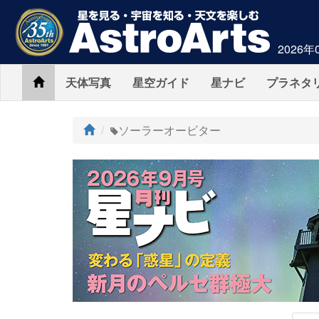
2026年
Home
天体写真
星空ガイド
星ナビ
プラネタ
ト
ソーラーオービター
ッ
プ
AstroArts