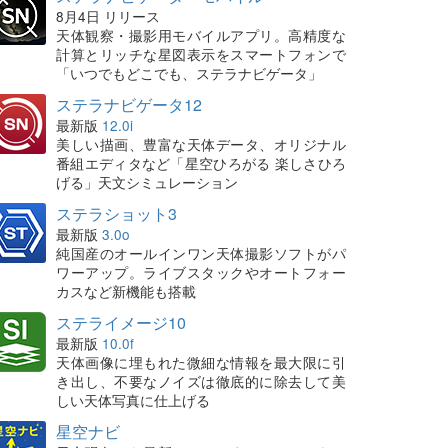
8月4日 リリース
天体観察・撮影用モバイルアプリ。高精度な
計算とリッチな星図表示をスマートフォンで
「いつでもどこでも、ステラナビゲータ」
ステラナビゲータ12
最新版
12.0i
美しい描画、豊富な天体データ、オリジナル
番組エディタなど「星空ひろがる 楽しさひろ
げる」天文シミュレーション
ステラショット3
最新版
3.0o
純国産のオールインワン天体撮影ソフトがパ
ワーアップ。ライブスタックやオートフォー
カスなど新機能も搭載
ステライメージ10
最新版
10.0f
天体画像に埋もれた微細な情報を最大限に引
き出し、不要なノイズは徹底的に除去して美
しい天体写真に仕上げる
星空ナビ