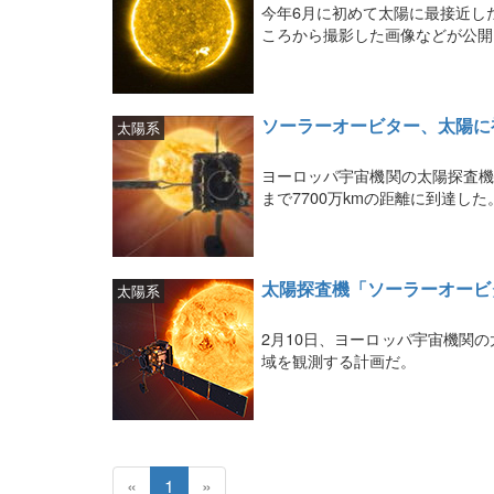
今年6月に初めて太陽に最接近し
ころから撮影した画像などが公開
ソーラーオービター、太陽に
太陽系
ヨーロッパ宇宙機関の太陽探査機
まで7700万kmの距離に到達した
太陽探査機「ソーラーオービ
太陽系
2月10日、ヨーロッパ宇宙機関
域を観測する計画だ。
«
1
»