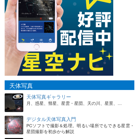
天体写真
天体写真ギャラリー
月、惑星、彗星、星雲・星団、天の川、星景、…
デジタル天体写真入門
PCソフトで撮影＆処理。明るい場所でもできる星雲・
星団撮影を初歩から解説