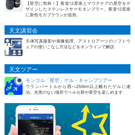
【星空に乾杯！】黄道12星座とマウナケアの星空をデ
ザインしたステンレスサーモタンブラー。黄道12星座
に新色モカブラウンが追加。
天文講習会
天体写真撮影や画像処理、アストロアーツのソフトウ
ェアの使いこなし方法などをオンラインで解説
天文ツアー
モンゴル「星空」ゲル・キャンプツアー
ウランバートルから西へ250km以上離れたゲルに連
泊。光害のない場所でペルセ群や星空を楽しめます