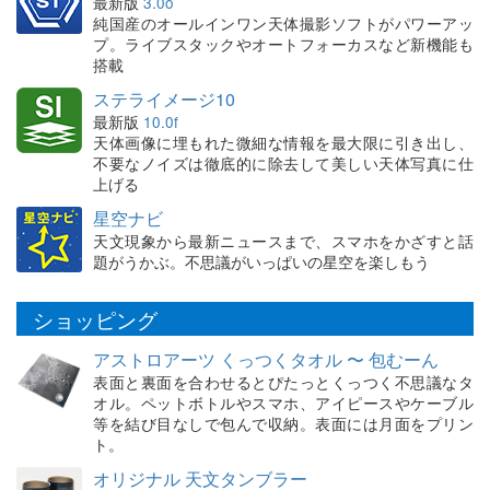
最新版
3.0o
純国産のオールインワン天体撮影ソフトがパワーアッ
プ。ライブスタックやオートフォーカスなど新機能も
搭載
ステライメージ10
最新版
10.0f
天体画像に埋もれた微細な情報を最大限に引き出し、
不要なノイズは徹底的に除去して美しい天体写真に仕
上げる
星空ナビ
天文現象から最新ニュースまで、スマホをかざすと話
題がうかぶ。不思議がいっぱいの星空を楽しもう
ショッピング
アストロアーツ くっつくタオル 〜 包むーん
表面と裏面を合わせるとぴたっとくっつく不思議なタ
オル。ペットボトルやスマホ、アイピースやケーブル
等を結び目なしで包んで収納。表面には月面をプリン
ト。
オリジナル 天文タンブラー