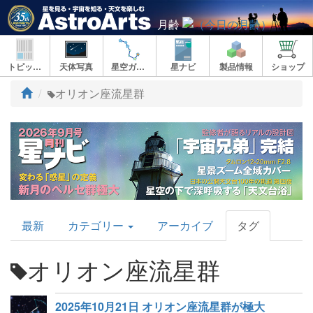
月齢
トピックス
天体写真
星空ガイド
星ナビ
製品情報
ショップ
ト
オリオン座流星群
ッ
プ
AstroArts
最新
カテゴリー
アーカイブ
タグ
Topics
オリオン座流星群
2025年10月21日 オリオン座流星群が極大