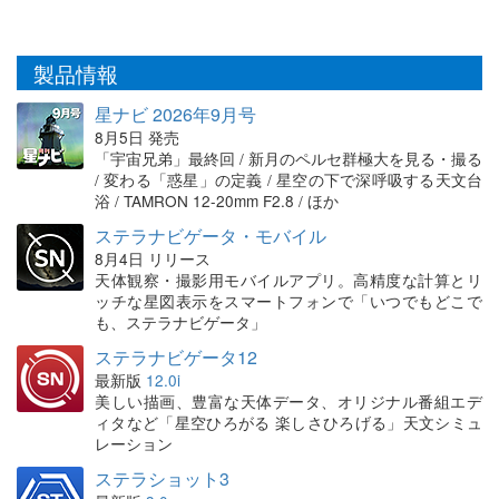
製品情報
星ナビ 2026年9月号
8月5日 発売
「宇宙兄弟」最終回 / 新月のペルセ群極大を見る・撮る
/ 変わる「惑星」の定義 / 星空の下で深呼吸する天文台
浴 / TAMRON 12-20mm F2.8 / ほか
ステラナビゲータ・モバイル
8月4日 リリース
天体観察・撮影用モバイルアプリ。高精度な計算とリ
ッチな星図表示をスマートフォンで「いつでもどこで
も、ステラナビゲータ」
ステラナビゲータ12
最新版
12.0i
美しい描画、豊富な天体データ、オリジナル番組エデ
ィタなど「星空ひろがる 楽しさひろげる」天文シミュ
レーション
ステラショット3