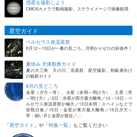
惑星を撮影しよう
CMOSカメラで動画撮影、ステライメージで画像処理
星空ガイド
ペルセウス座流星群
8月12～13日が一番の見ごろ。月明かりゼロの好条件！
夏休み 天体観察ガイド
夏の大三角、天の川、流星群、星空撮影。初級者向け
の観察ガイド
8月の見どころ
金星（夕方～宵）、火星（未明～明け方）、土星（宵
～明け方）／2日：水星が西方最大離角／12～13日：ペ
ルセウス座流星群が極大／13日未明：スペインなどで
皆既日食／15日：金星が東方最大離角／16日夕方～
宵：細い月と金星が接近／…
「
星空ガイド
」や「
特集一覧
」もご覧ください