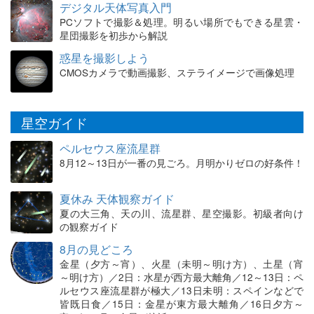
デジタル天体写真入門
PCソフトで撮影＆処理。明るい場所でもできる星雲・
星団撮影を初歩から解説
惑星を撮影しよう
CMOSカメラで動画撮影、ステライメージで画像処理
星空ガイド
ペルセウス座流星群
8月12～13日が一番の見ごろ。月明かりゼロの好条件！
夏休み 天体観察ガイド
夏の大三角、天の川、流星群、星空撮影。初級者向け
の観察ガイド
8月の見どころ
金星（夕方～宵）、火星（未明～明け方）、土星（宵
～明け方）／2日：水星が西方最大離角／12～13日：ペ
ルセウス座流星群が極大／13日未明：スペインなどで
皆既日食／15日：金星が東方最大離角／16日夕方～