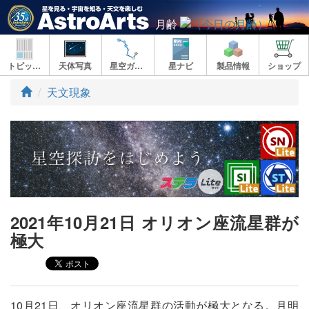
月齢
トピックス
天体写真
星空ガイド
星ナビ
製品情報
ショップ
ト
天文現象
ッ
プ
2021年10月21日 オリオン座流星群が
極大
10月21日、オリオン座流星群の活動が極大となる。月明