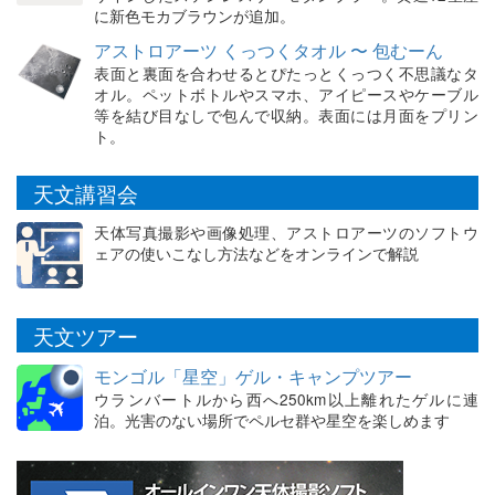
に新色モカブラウンが追加。
アストロアーツ くっつくタオル 〜 包むーん
表面と裏面を合わせるとぴたっとくっつく不思議なタ
オル。ペットボトルやスマホ、アイピースやケーブル
等を結び目なしで包んで収納。表面には月面をプリン
ト。
天文講習会
天体写真撮影や画像処理、アストロアーツのソフトウ
ェアの使いこなし方法などをオンラインで解説
天文ツアー
モンゴル「星空」ゲル・キャンプツアー
ウランバートルから西へ250km以上離れたゲルに連
泊。光害のない場所でペルセ群や星空を楽しめます