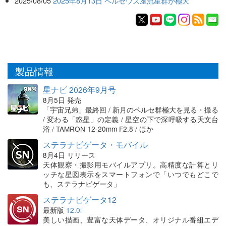
2025/08/05
2025年8月13日 ペルセウス座流星群が極大
製品情報
星ナビ 2026年9月号
8月5日 発売
「宇宙兄弟」最終回 / 新月のペルセ群極大を見る・撮る
/ 変わる「惑星」の定義 / 星空の下で深呼吸する天文台
浴 / TAMRON 12-20mm F2.8 / ほか
ステラナビゲータ・モバイル
8月4日 リリース
天体観察・撮影用モバイルアプリ。高精度な計算とリ
ッチな星図表示をスマートフォンで「いつでもどこで
も、ステラナビゲータ」
ステラナビゲータ12
最新版
12.0i
美しい描画、豊富な天体データ、オリジナル番組エデ