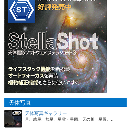
天体写真
天体写真ギャラリー
月、惑星、彗星、星雲・星団、天の川、星景、…