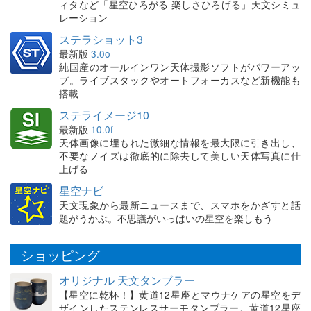
ィタなど「星空ひろがる 楽しさひろげる」天文シミュ
レーション
ステラショット3
最新版
3.0o
純国産のオールインワン天体撮影ソフトがパワーアッ
プ。ライブスタックやオートフォーカスなど新機能も
搭載
ステライメージ10
最新版
10.0f
天体画像に埋もれた微細な情報を最大限に引き出し、
不要なノイズは徹底的に除去して美しい天体写真に仕
上げる
星空ナビ
天文現象から最新ニュースまで、スマホをかざすと話
題がうかぶ。不思議がいっぱいの星空を楽しもう
ショッピング
オリジナル 天文タンブラー
【星空に乾杯！】黄道12星座とマウナケアの星空をデ
ザインしたステンレスサーモタンブラー。黄道12星座