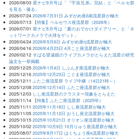
2026/08/03
星ナビ9月号は「『宇宙兄弟』完結」と「ペルセ群
を見る・撮る」
2026/07/24
2026年7月31日 みずがめ座δ南流星群が極大
2026/07/13
【特集】ペルセウス座流星群（2026年）
2026/07/01
星ナビ8月号は「夏のおでかけダイアリー」と「ネ
ットワークカメラで火球をゲット」
2026/04/24
2026年5月6日 みずがめ座η流星群が極大
2026/04/16
2026年4月23日 4月こと座流星群が極大
2026/02/12
すばる望遠鏡のライブカメラがとらえた流星の研究
論文を一挙掲載
2025/12/25
2026年1月4日 しぶんぎ座流星群が極大
2025/12/16
2025年12月23日 こぐま座流星群が極大
2025/12/11
ふたご座流星群 ライブ中継（14日21時～）
2025/12/08
2025年12月14日 ふたご座流星群が極大
2025/12/03
しし座流星群のクラスター現象をとらえた
2025/11/14
【特集】ふたご座流星群（2025年）
2025/11/11
2025年11月18日 しし座流星群が極大
2025/11/05
2025年11月12日 おうし座北流星群が極大
2025/10/15
2025年10月21日 オリオン座流星群が極大
2025/10/02
2025年10月9日 10月りゅう座流星群が極大
2025/08/07
2025年8月17日 はくちょう座κ流星群が極大