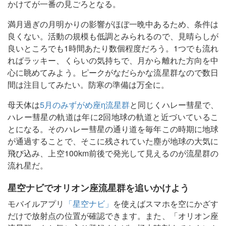
かけてが一番の見ごろとなる。
満月過ぎの月明かりの影響がほぼ一晩中あるため、条件は
良くない。活動の規模も低調とみられるので、見晴らしが
良いところでも1時間あたり数個程度だろう。1つでも流れ
ればラッキー、くらいの気持ちで、月から離れた方向を中
心に眺めてみよう。ピークがなだらかな流星群なので数日
間は注目してみたい。防寒の準備は万全に。
母天体は
5月のみずがめ座η流星群
と同じくハレー彗星で、
ハレー彗星の軌道は年に2回地球の軌道と近づいているこ
とになる。そのハレー彗星の通り道を毎年この時期に地球
が通過することで、そこに残されていた塵が地球の大気に
飛び込み、上空100km前後で発光して見えるのが流星群の
流れ星だ。
星空ナビでオリオン座流星群を追いかけよう
モバイルアプリ
「星空ナビ」
を使えばスマホを空にかざす
だけで放射点の位置が確認できます。また、「オリオン座