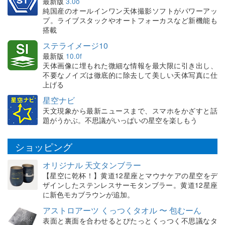
最新版
3.0o
純国産のオールインワン天体撮影ソフトがパワーアッ
プ。ライブスタックやオートフォーカスなど新機能も
搭載
ステライメージ10
最新版
10.0f
天体画像に埋もれた微細な情報を最大限に引き出し、
不要なノイズは徹底的に除去して美しい天体写真に仕
上げる
星空ナビ
天文現象から最新ニュースまで、スマホをかざすと話
題がうかぶ。不思議がいっぱいの星空を楽しもう
ショッピング
オリジナル 天文タンブラー
【星空に乾杯！】黄道12星座とマウナケアの星空をデ
ザインしたステンレスサーモタンブラー。黄道12星座
に新色モカブラウンが追加。
アストロアーツ くっつくタオル 〜 包むーん
表面と裏面を合わせるとぴたっとくっつく不思議なタ