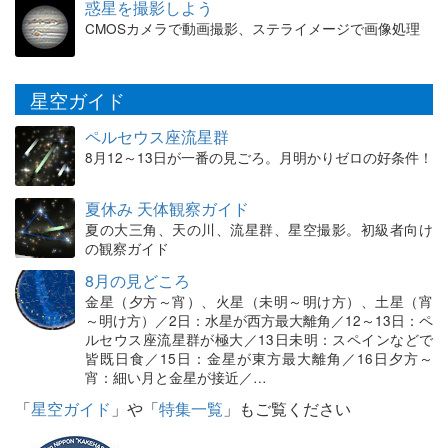
惑星を撮影しよう
CMOSカメラで動画撮影、ステライメージで画像処理
星空ガイド
ペルセウス座流星群
8月12～13日が一番の見ごろ。月明かりゼロの好条件！
夏休み 天体観察ガイド
夏の大三角、天の川、流星群、星空撮影。初級者向け
の観察ガイド
8月の見どころ
金星（夕方～宵）、火星（未明～明け方）、土星（宵
～明け方）／2日：水星が西方最大離角／12～13日：ペ
ルセウス座流星群が極大／13日未明：スペインなどで
皆既日食／15日：金星が東方最大離角／16日夕方～
宵：細い月と金星が接近／…
「
星空ガイド
」や「
特集一覧
」もご覧ください