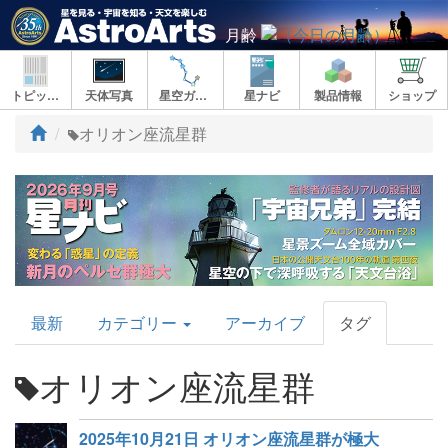
月齢
トピックス
天体写真
星空ガイド
星ナビ
製品情報
ショップ
ト
オリオン座流星群
ッ
プ
AstroArts
最新
カテゴリー
アーカイブ
タグ
Topics
オリオン座流星群
2025年10月21日 オリオン座流星群が極大