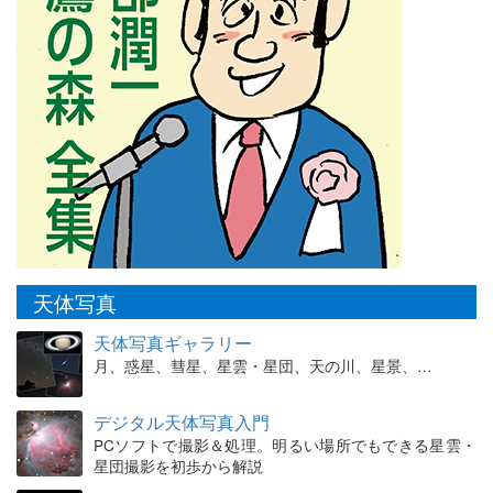
天体写真
天体写真ギャラリー
月、惑星、彗星、星雲・星団、天の川、星景、…
デジタル天体写真入門
PCソフトで撮影＆処理。明るい場所でもできる星雲・
星団撮影を初歩から解説