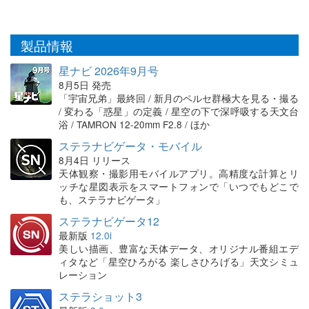
製品情報
星ナビ 2026年9月号
8月5日 発売
「宇宙兄弟」最終回 / 新月のペルセ群極大を見る・撮る
/ 変わる「惑星」の定義 / 星空の下で深呼吸する天文台
浴 / TAMRON 12-20mm F2.8 / ほか
ステラナビゲータ・モバイル
8月4日 リリース
天体観察・撮影用モバイルアプリ。高精度な計算とリ
ッチな星図表示をスマートフォンで「いつでもどこで
も、ステラナビゲータ」
ステラナビゲータ12
最新版
12.0i
美しい描画、豊富な天体データ、オリジナル番組エデ
ィタなど「星空ひろがる 楽しさひろげる」天文シミュ
レーション
ステラショット3