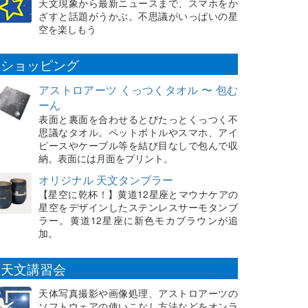
天文現象から最新ニュースまで、スマホをか
ざすと話題がうかぶ。不思議がいっぱいの星
空を楽しもう
ショッピング
アストロアーツ くっつくタオル 〜 包む
ーん
表面と裏面を合わせるとぴたっとくっつく不
思議なタオル。ペットボトルやスマホ、アイ
ピースやケーブル等を結び目なしで包んで収
納。表面には月面をプリント。
オリジナル 天文タンブラー
【星空に乾杯！】黄道12星座とマウナケアの
星空をデザインしたステンレスサーモタンブ
ラー。黄道12星座に新色モカブラウンが追
加。
天文講習会
天体写真撮影や画像処理、アストロアーツの
ソフトウェアの使いこなし方法などをオンラ