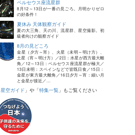
ペルセウス座流星群
8月12～13日が一番の見ごろ。月明かりゼロ
の好条件！
夏休み 天体観察ガイド
夏の大三角、天の川、流星群、星空撮影。初
級者向けの観察ガイド
8月の見どころ
金星（夕方～宵）、火星（未明～明け方）、
土星（宵～明け方）／2日：水星が西方最大離
角／12～13日：ペルセウス座流星群が極大／
13日未明：スペインなどで皆既日食／15日：
金星が東方最大離角／16日夕方～宵：細い月
と金星が接近／…
「
星空ガイド
」や「
特集一覧
」もご覧ください