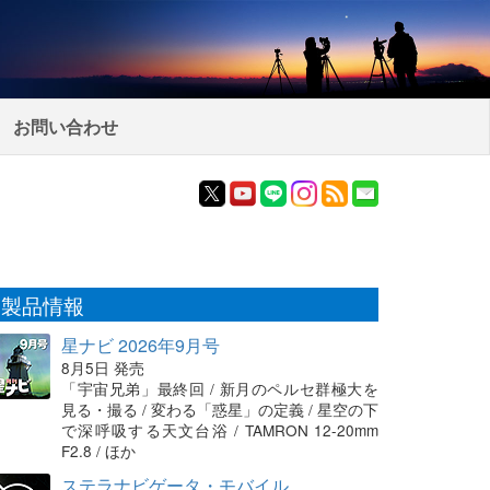
お問い合わせ
製品情報
星ナビ 2026年9月号
8月5日 発売
「宇宙兄弟」最終回 / 新月のペルセ群極大を
見る・撮る / 変わる「惑星」の定義 / 星空の下
で深呼吸する天文台浴 / TAMRON 12-20mm
F2.8 / ほか
ステラナビゲータ・モバイル