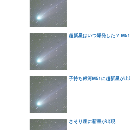
超新星はいつ爆発した？ M5
子持ち銀河M51に超新星が出
さそり座に新星が出現