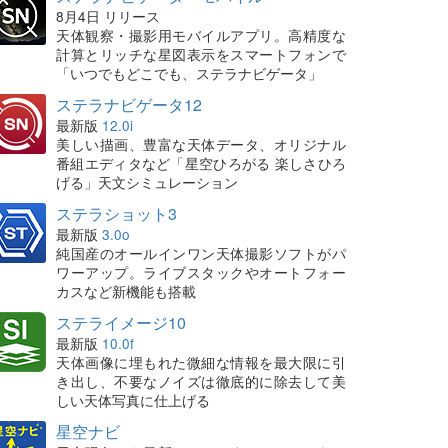
8月4日 リリース
天体観察・撮影用モバイルアプリ。高精度な
計算とリッチな星図表示をスマートフォンで
「いつでもどこでも、ステラナビゲータ」
ステラナビゲータ12
最新版
12.0i
美しい描画、豊富な天体データ、オリジナル
番組エディタなど「星空ひろがる 楽しさひろ
げる」天文シミュレーション
ステラショット3
最新版
3.0o
純国産のオールインワン天体撮影ソフトがパ
ワーアップ。ライブスタックやオートフォー
カスなど新機能も搭載
ステライメージ10
最新版
10.0f
天体画像に埋もれた微細な情報を最大限に引
き出し、不要なノイズは徹底的に除去して美
しい天体写真に仕上げる
星空ナビ