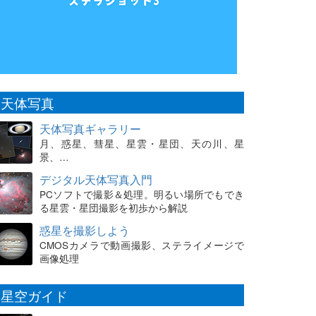
天体写真
天体写真ギャラリー
月、惑星、彗星、星雲・星団、天の川、星
景、…
デジタル天体写真入門
PCソフトで撮影＆処理。明るい場所でもでき
る星雲・星団撮影を初歩から解説
惑星を撮影しよう
CMOSカメラで動画撮影、ステライメージで
画像処理
星空ガイド