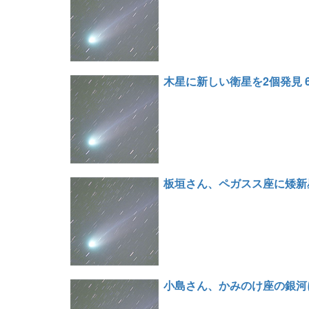
木星に新しい衛星を2個発見 
板垣さん、ペガスス座に矮新
小島さん、かみのけ座の銀河に