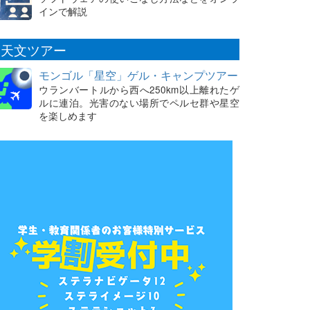
インで解説
天文ツアー
モンゴル「星空」ゲル・キャンプツアー
ウランバートルから西へ250km以上離れたゲ
ルに連泊。光害のない場所でペルセ群や星空
を楽しめます