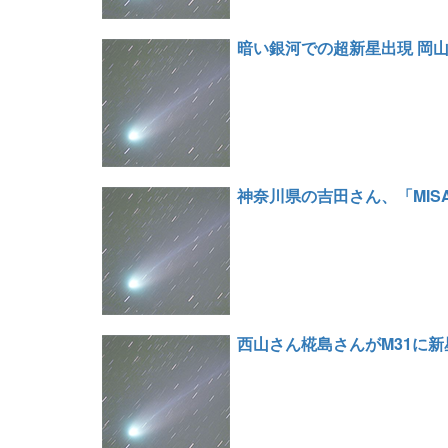
暗い銀河での超新星出現 岡
神奈川県の吉田さん、「MI
西山さん椛島さんがM31に新