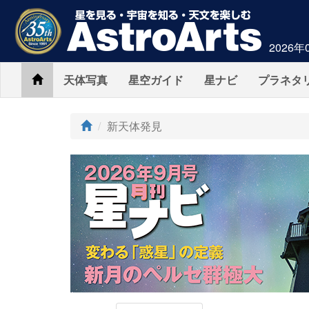
2026年
Home
天体写真
星空ガイド
星ナビ
プラネタ
新天体発見
AstroArts