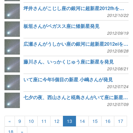
坪井さんがこじし座の銀河に超新星2012fhを発見
2012/10/22
板垣さんがペガスス座に矮新星発見
2012/09/19
広瀬さんがうしかい座の銀河に超新星2012eiを発見
2012/08/28
藤川さん、いっかくじゅう座に新星を発見
2012/08/21
いて座に今年5個目の新星 小嶋さんが発見
2012/07/24
七夕の夜、西山さんと椛島さんがいて座に新星を発見
2012/07/09
«
9
10
11
12
13
14
15
16
17
18
»