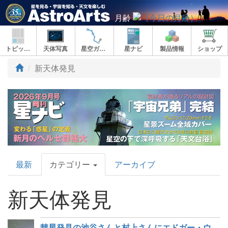
月齢
トピックス
天体写真
星空ガイド
星ナビ
製品情報
ショップ
新天体発見
AstroArts
最新
カテゴリー
アーカイブ
Topics
新天体発見
彗星発見の池谷さんと村上さんにエドガー・ウィルソン賞