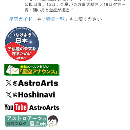
皆既日食／15日：金星が東方最大離角／16日夕方～
宵：細い月と金星が接近／…
「
星空ガイド
」や「
特集一覧
」もご覧ください