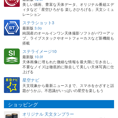
美しい描画、豊富な天体データ、オリジナル番組エデ
ィタなど「星空ひろがる 楽しさひろげる」天文シミュ
レーション
ステラショット3
最新版
3.0o
純国産のオールインワン天体撮影ソフトがパワーアッ
プ。ライブスタックやオートフォーカスなど新機能も
搭載
ステライメージ10
最新版
10.0f
天体画像に埋もれた微細な情報を最大限に引き出し、
不要なノイズは徹底的に除去して美しい天体写真に仕
上げる
星空ナビ
天文現象から最新ニュースまで、スマホをかざすと話
題がうかぶ。不思議がいっぱいの星空を楽しもう
ショッピング
オリジナル 天文タンブラー