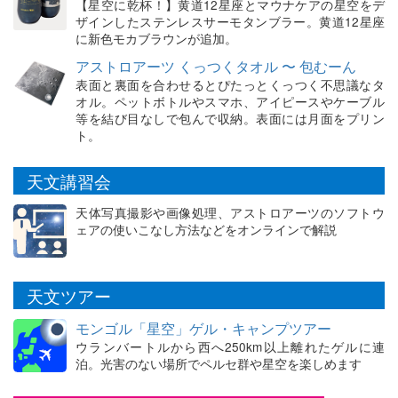
【星空に乾杯！】黄道12星座とマウナケアの星空をデ
ザインしたステンレスサーモタンブラー。黄道12星座
に新色モカブラウンが追加。
アストロアーツ くっつくタオル 〜 包むーん
表面と裏面を合わせるとぴたっとくっつく不思議なタ
オル。ペットボトルやスマホ、アイピースやケーブル
等を結び目なしで包んで収納。表面には月面をプリン
ト。
天文講習会
天体写真撮影や画像処理、アストロアーツのソフトウ
ェアの使いこなし方法などをオンラインで解説
天文ツアー
モンゴル「星空」ゲル・キャンプツアー
ウランバートルから西へ250km以上離れたゲルに連
泊。光害のない場所でペルセ群や星空を楽しめます