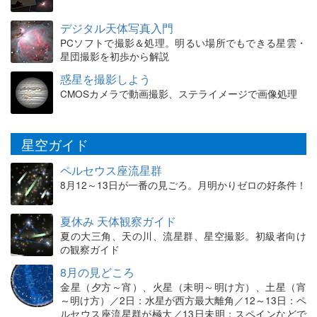
デジタル天体写真入門
PCソフトで撮影＆処理。明るい場所でもできる星雲・
星団撮影を初歩から解説
惑星を撮影しよう
CMOSカメラで動画撮影、ステライメージで画像処理
星空ガイド
ペルセウス座流星群
8月12～13日が一番の見ごろ。月明かりゼロの好条件！
夏休み 天体観察ガイド
夏の大三角、天の川、流星群、星空撮影。初級者向け
の観察ガイド
8月の見どころ
金星（夕方～宵）、火星（未明～明け方）、土星（宵
～明け方）／2日：水星が西方最大離角／12～13日：ペ
ルセウス座流星群が極大／13日未明：スペインなどで