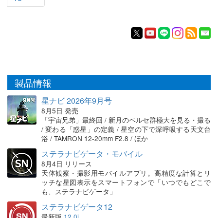
製品情報
星ナビ 2026年9月号
8月5日 発売
「宇宙兄弟」最終回 / 新月のペルセ群極大を見る・撮る
/ 変わる「惑星」の定義 / 星空の下で深呼吸する天文台
浴 / TAMRON 12-20mm F2.8 / ほか
ステラナビゲータ・モバイル
8月4日 リリース
天体観察・撮影用モバイルアプリ。高精度な計算とリ
ッチな星図表示をスマートフォンで「いつでもどこで
も、ステラナビゲータ」
ステラナビゲータ12
最新版
12.0i