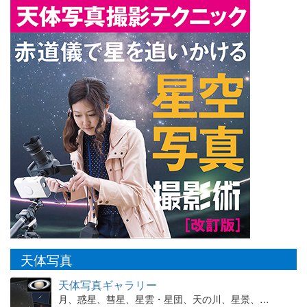
天体写真
天体写真ギャラリー
月、惑星、彗星、星雲・星団、天の川、星景、…