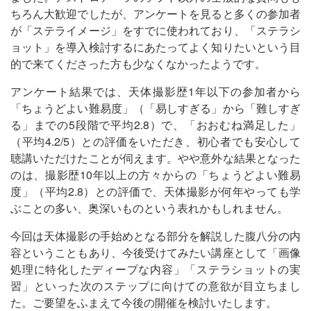
ちろん大歓迎でしたが、アンケートを見ると多くの参加者
が「ステライメージ」をすでに使われており、「ステラシ
ョット」を導入検討するにあたってよく知りたいという目
的で来てくださった方も少なくなかったようです。
アンケート結果では、天体撮影歴1年以下の参加者から
「ちょうどよい難易度」（「易しすぎる」から「難しすぎ
る」までの5段階で平均2.8）で、「おおむね満足した」
（平均4.2/5）との評価をいただき、初心者でも安心して
聴講いただけたことが伺えます。やや意外な結果となった
のは、撮影歴10年以上の方々からの「ちょうどよい難易
度」（平均2.8）との評価で、天体撮影が何年やっても学
ぶことの多い、奥深いものという表れかもしれません。
今回は天体撮影の手始めとなる部分を解説した腹八分の内
容ということもあり、今後受けてみたい講座として「画像
処理に特化したディープな内容」「ステラショットの実
習」といった次のステップに向けての意欲が目立ちまし
た。ご要望をふまえて今後の開催を検討いたします。