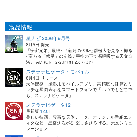
製品情報
星ナビ 2026年9月号
8月5日 発売
「宇宙兄弟」最終回 / 新月のペルセ群極大を見る・撮る
/ 変わる「惑星」の定義 / 星空の下で深呼吸する天文台
浴 / TAMRON 12-20mm F2.8 / ほか
ステラナビゲータ・モバイル
8月4日 リリース
天体観察・撮影用モバイルアプリ。高精度な計算とリ
ッチな星図表示をスマートフォンで「いつでもどこで
も、ステラナビゲータ」
ステラナビゲータ12
最新版
12.0i
美しい描画、豊富な天体データ、オリジナル番組エデ
ィタなど「星空ひろがる 楽しさひろげる」天文シミュ
レーション