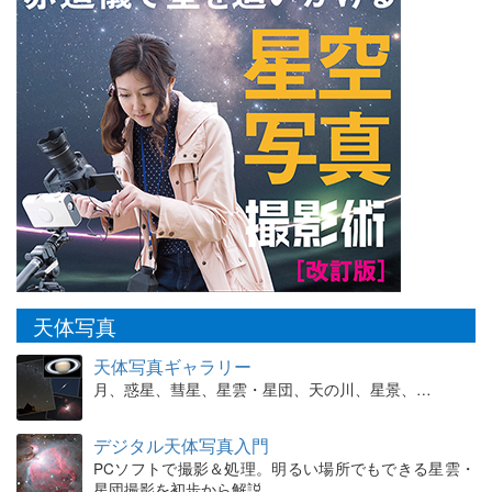
天体写真
天体写真ギャラリー
月、惑星、彗星、星雲・星団、天の川、星景、…
デジタル天体写真入門
PCソフトで撮影＆処理。明るい場所でもできる星雲・
星団撮影を初歩から解説