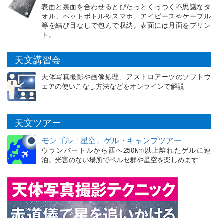
表面と裏面を合わせるとぴたっとくっつく不思議なタ
オル。ペットボトルやスマホ、アイピースやケーブル
等を結び目なしで包んで収納。表面には月面をプリン
ト。
天文講習会
天体写真撮影や画像処理、アストロアーツのソフトウ
ェアの使いこなし方法などをオンラインで解説
天文ツアー
モンゴル「星空」ゲル・キャンプツアー
ウランバートルから西へ250km以上離れたゲルに連
泊。光害のない場所でペルセ群や星空を楽しめます