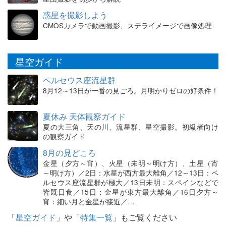
惑星を撮影しよう
CMOSカメラで動画撮影、ステライメージで画像処理
星空ガイド
ペルセウス座流星群
8月12～13日が一番の見ごろ。月明かりゼロの好条件！
夏休み 天体観察ガイド
夏の大三角、天の川、流星群、星空撮影。初級者向け
の観察ガイド
8月の見どころ
金星（夕方～宵）、火星（未明～明け方）、土星（宵
～明け方）／2日：水星が西方最大離角／12～13日：ペ
ルセウス座流星群が極大／13日未明：スペインなどで
皆既日食／15日：金星が東方最大離角／16日夕方～
宵：細い月と金星が接近／…
「
星空ガイド
」や「
特集一覧
」もご覧ください