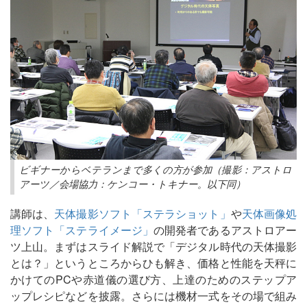
ビギナーからベテランまで多くの方が参加（撮影：アストロ
アーツ／会場協力：ケンコー・トキナー。以下同）
講師は、
天体撮影ソフト「ステラショット」
や
天体画像処
理ソフト「ステライメージ」
の開発者であるアストロアー
ツ上山。まずはスライド解説で「デジタル時代の天体撮影
とは？」というところからひも解き、価格と性能を天秤に
かけてのPCや赤道儀の選び方、上達のためのステップア
ップレシピなどを披露。さらには機材一式をその場で組み