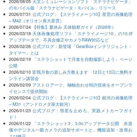
2026/08/05
天文シミュレーションソフト「ステラナビゲータ」
のモバイル版「ステラナビゲータ・モバイル」リリース
2026/07/31
公式ブログ：【ステライメージ10】星雲の画像処理
– M42（オリオン座大星雲）
2026/07/24
【特集】夏休み 天体観察ガイド（2026年）
2026/03/18
天体画像処理ソフト「ステライメージ10」の10.0f
アップデータで、不具合修正やカメラRAW対応など
2026/02/26
公式ブログ：新登場「GearBoxインテリジェント・
タイマー」とは
2026/02/19
「ステラショットで月食を自動撮影しよう」ページ
公開
2026/02/10
皆既月食の楽しみ方教えます 12日と13日に無料オ
ンライン講習会
2026/02/09
アストロアーツ、極軸合わせ特許技術をオープンラ
イセンスで提供開始
2026/02/04
公式ブログ：【ステライメージ10】銀河の画像処理
– M31（アンドロメダ座大銀河）
2026/01/23
公式ブログ：彗星を止めろ、実践メトカーフガイ
ド！
2026/01/22
「ステラショット3」3.0oアップデータ公開 赤道
儀やデジタル一眼カメラの追加サポートと、機能追加・改善お
よび修正