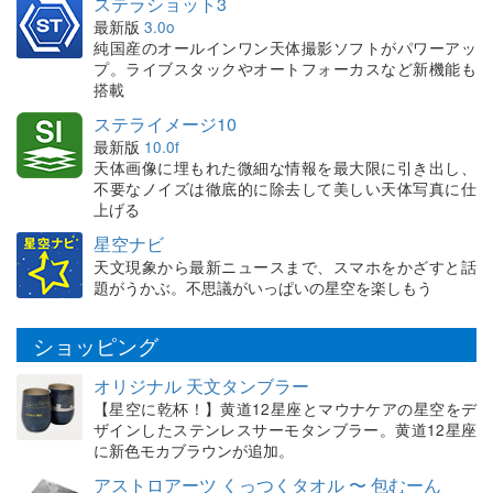
ステラショット3
最新版
3.0o
純国産のオールインワン天体撮影ソフトがパワーアッ
プ。ライブスタックやオートフォーカスなど新機能も
搭載
ステライメージ10
最新版
10.0f
天体画像に埋もれた微細な情報を最大限に引き出し、
不要なノイズは徹底的に除去して美しい天体写真に仕
上げる
星空ナビ
天文現象から最新ニュースまで、スマホをかざすと話
題がうかぶ。不思議がいっぱいの星空を楽しもう
ショッピング
オリジナル 天文タンブラー
【星空に乾杯！】黄道12星座とマウナケアの星空をデ
ザインしたステンレスサーモタンブラー。黄道12星座
に新色モカブラウンが追加。
アストロアーツ くっつくタオル 〜 包むーん