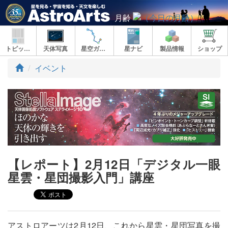
月齢
トピックス
天体写真
星空ガイド
星ナビ
製品情報
ショップ
ト
イベント
ッ
プ
【レポート】2月12日「デジタル一眼
星雲・星団撮影入門」講座
アストロアーツは2月12日、これから星雲・星団写真を撮