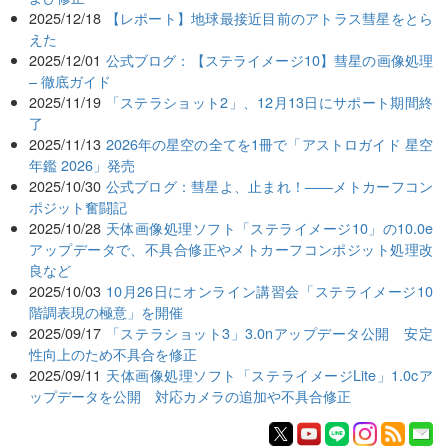
2025/12/18
【レポート】地球最接近目前のアトラス彗星をとら
えた
2025/12/01
公式ブログ：【ステライメージ10】彗星の画像処理
– 徹底ガイド
2025/11/19
「ステラショット2」、12月13日にサポート期間終
了
2025/11/13
2026年の星空の全てを1冊で「アストロガイド 星空
年鑑 2026」発売
2025/10/30
公式ブログ：彗星よ、止まれ！――メトカーフコン
ポジット奮闘記
2025/10/28
天体画像処理ソフト「ステライメージ10」の10.0e
アップデータで、不具合修正やメトカーフコンポジット処理改
良など
2025/10/03
10月26日にオンライン講習会「ステライメージ10
階調表現の極意」を開催
2025/09/17
「ステラショット3」3.0nアップデータ公開 安定
性向上のため不具合を修正
2025/09/11
天体画像処理ソフト「ステライメージLite」1.0cア
ップデータを公開 対応カメラの追加や不具合修正