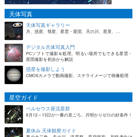
天体写真
天体写真ギャラリー
月、惑星、彗星、星雲・星団、天の川、星景、…
デジタル天体写真入門
PCソフトで撮影＆処理。明るい場所でもできる星雲・
星団撮影を初歩から解説
惑星を撮影しよう
CMOSカメラで動画撮影、ステライメージで画像処理
星空ガイド
ペルセウス座流星群
8月12～13日が一番の見ごろ。月明かりゼロの好条件！
夏休み 天体観察ガイド
夏の大三角、天の川、流星群、星空撮影。初級者向け