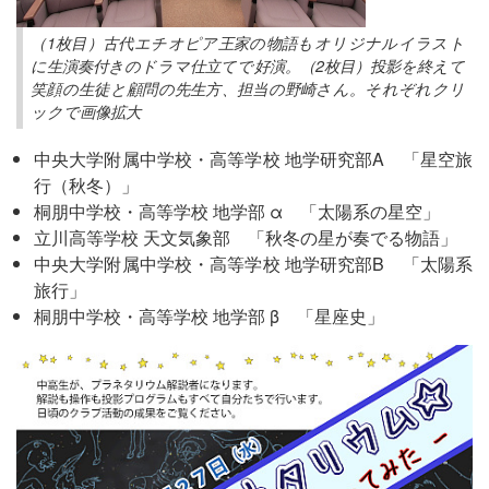
（1枚目）古代エチオピア王家の物語もオリジナルイラスト
に生演奏付きのドラマ仕立てで好演。（2枚目）投影を終えて
笑顔の生徒と顧問の先生方、担当の野崎さん。それぞれクリ
ックで画像拡大
中央大学附属中学校・高等学校 地学研究部A 「星空旅
行（秋冬）」
桐朋中学校・高等学校 地学部 α 「太陽系の星空」
立川高等学校 天文気象部 「秋冬の星が奏でる物語」
中央大学附属中学校・高等学校 地学研究部B 「太陽系
旅行」
桐朋中学校・高等学校 地学部 β 「星座史」