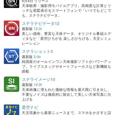
8月4日 リリース
天体観察・撮影用モバイルアプリ。高精度な計算とリ
ッチな星図表示をスマートフォンで「いつでもどこで
も、ステラナビゲータ」
ステラナビゲータ12
最新版
12.0i
美しい描画、豊富な天体データ、オリジナル番組エデ
ィタなど「星空ひろがる 楽しさひろげる」天文シミュ
レーション
ステラショット3
最新版
3.0o
純国産のオールインワン天体撮影ソフトがパワーアッ
プ。ライブスタックやオートフォーカスなど新機能も
搭載
ステライメージ10
最新版
10.0f
天体画像に埋もれた微細な情報を最大限に引き出し、
不要なノイズは徹底的に除去して美しい天体写真に仕
上げる
星空ナビ
天文現象から最新ニュースまで、スマホをかざすと話