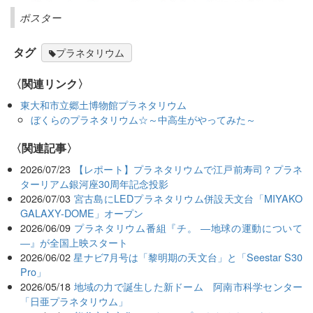
ポスター
タグ
プラネタリウム
〈関連リンク〉
東大和市立郷土博物館プラネタリウム
ぼくらのプラネタリウム☆～中高生がやってみた～
関連記事
2026/07/23
【レポート】プラネタリウムで江戸前寿司？プラネ
ターリアム銀河座30周年記念投影
2026/07/03
宮古島にLEDプラネタリウム併設天文台「MIYAKO
GALAXY-DOME」オープン
2026/06/09
プラネタリウム番組『チ。 ―地球の運動について
―』が全国上映スタート
2026/06/02
星ナビ7月号は「黎明期の天文台」と「Seestar S30
Pro」
2026/05/18
地域の力で誕生した新ドーム 阿南市科学センター
「日亜プラネタリウム」