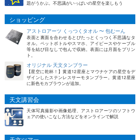
題がうかぶ。不思議がいっぱいの星空を楽しもう
ショッピング
アストロアーツ くっつくタオル 〜 包むーん
表面と裏面を合わせるとぴたっとくっつく不思議なタ
オル。ペットボトルやスマホ、アイピースやケーブル
等を結び目なしで包んで収納。表面には月面をプリン
ト。
オリジナル 天文タンブラー
【星空に乾杯！】黄道12星座とマウナケアの星空をデ
ザインしたステンレスサーモタンブラー。黄道12星座
に新色モカブラウンが追加。
天文講習会
天体写真撮影や画像処理、アストロアーツのソフトウ
ェアの使いこなし方法などをオンラインで解説
天文ツアー