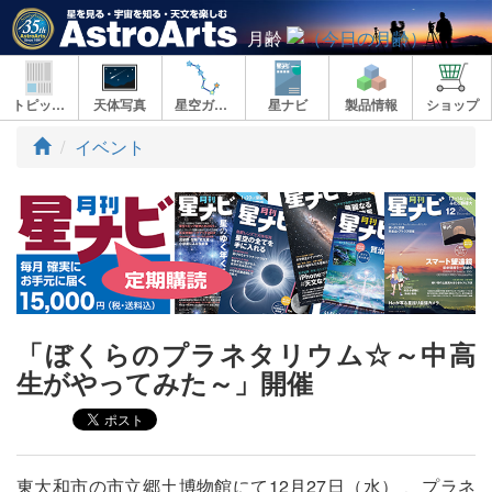
月齢
トピックス
天体写真
星空ガイド
星ナビ
製品情報
ショップ
ト
イベント
ッ
プ
「ぼくらのプラネタリウム☆～中高
生がやってみた～」開催
東大和市の市立郷土博物館にて12月27日（水） 、プラネ