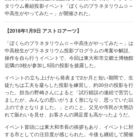
タリウム番組投影イベント「ぼくらのプラネタリウム☆～
中高生がやってみた～」が開催された。
【2018年1月9日 アストロアーツ】
「ぼくらのプラネタリウム☆～中高生がやってみた～」は
中高校生がプラネタリウム投影プログラムの考案や解説、
操作を自ら行うイベントで、今回は東大和市立郷土博物館
近隣の3校が参加し5回の投影を披露した。
イベントの立ち上げから発表まで2か月と短い期間で、生
徒たちは工夫を凝らした投影を練習し、約30分の投影を行
った。担当の野崎さんによると「試行錯誤の連続で苦労し
ましたが、みんなの思いがうまく形になり、思っていた以
上のできとなりました。」とのこと。父兄や市民が大勢訪
れて賑わいを見せ、お客さんの満足度も高かったようだ。
イベント冒頭には東大和市長の挨拶もあり、イベントに対
する市としての注目度が感じられた。今後も継続して開催