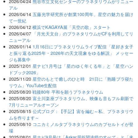
2026/04/24
熊谷市立文化センターのプラネタリウムがリニュー
アル
2026/04/14
五藤光学研究所が創業100周年、星空の魅力を届け
て一世紀
2026/04/12
横浜でKAGAYA展「天空の歌」スタート
2026/04/07
「月光天文台」のプラネタリウムがCFを利用してリ
ニューアル
2026/01/14
1月16日にプラネタリウムライブ配信「星好き女子
と振り返る2025年・2026年の天文現象をゆる解説」 メッセー
ジも募集中
2025/12/01
星ナビ1月号は「星のゆく年くる年」と「星空ハン
ドブック2026」
2025/11/20
星空のもとで癒しのひと時 21日に「熟睡プラ寝た
リウム」YouTube生配信
2025/08/20
戦後80年 平和を願うプラネタリウム
2025/08/20
富士川楽座プラネタリウム、映像も音もフル刷新で
7月リニューアルオープン
2025/08/15
公式ブログ：【手記】宙を編む～私、プラネタリウ
ムを作ります～
2025/08/10
コニカミノルタプラネタリウムのカプセルトイが登
場
2025/08/01
星ナビ9月号は「Askar屈折望遠鏡のすべて」と「未