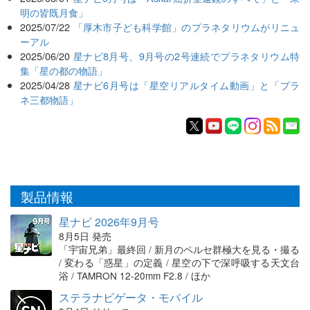
明の皆既月食」
2025/07/22
「厚木市子ども科学館」のプラネタリウムがリニュ
ーアル
2025/06/20
星ナビ8月号、9月号の2号連続でプラネタリウム特
集「星の都の物語」
2025/04/28
星ナビ6月号は「星空リアルタイム動画」と「プラ
ネ三都物語」
製品情報
星ナビ 2026年9月号
8月5日 発売
「宇宙兄弟」最終回 / 新月のペルセ群極大を見る・撮る
/ 変わる「惑星」の定義 / 星空の下で深呼吸する天文台
浴 / TAMRON 12-20mm F2.8 / ほか
ステラナビゲータ・モバイル