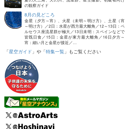
の観察ガイド
8月の見どころ
金星（夕方～宵）、火星（未明～明け方）、土星（宵
～明け方）／2日：水星が西方最大離角／12～13日：ペ
ルセウス座流星群が極大／13日未明：スペインなどで
皆既日食／15日：金星が東方最大離角／16日夕方～
宵：細い月と金星が接近／…
「
星空ガイド
」や「
特集一覧
」もご覧ください