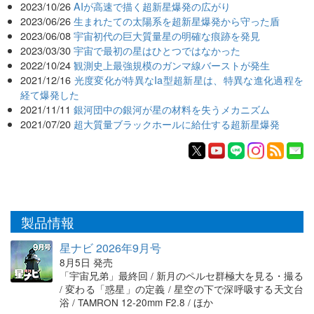
2023/10/26
AIが高速で描く超新星爆発の広がり
2023/06/26
生まれたての太陽系を超新星爆発から守った盾
2023/06/08
宇宙初代の巨大質量星の明確な痕跡を発見
2023/03/30
宇宙で最初の星はひとつではなかった
2022/10/24
観測史上最強規模のガンマ線バーストが発生
2021/12/16
光度変化が特異なIa型超新星は、特異な進化過程を
経て爆発した
2021/11/11
銀河団中の銀河が星の材料を失うメカニズム
2021/07/20
超大質量ブラックホールに給仕する超新星爆発
製品情報
星ナビ 2026年9月号
8月5日 発売
「宇宙兄弟」最終回 / 新月のペルセ群極大を見る・撮る
/ 変わる「惑星」の定義 / 星空の下で深呼吸する天文台
浴 / TAMRON 12-20mm F2.8 / ほか