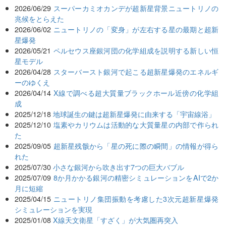
2026/06/29
スーパーカミオカンデが超新星背景ニュートリノの
兆候をとらえた
2026/06/02
ニュートリノの「変身」が左右する星の最期と超新
星爆発
2026/05/21
ペルセウス座銀河団の化学組成を説明する新しい恒
星モデル
2026/04/28
スターバースト銀河で起こる超新星爆発のエネルギ
ーのゆくえ
2026/04/14
X線で調べる超大質量ブラックホール近傍の化学組
成
2025/12/18
地球誕生の鍵は超新星爆発に由来する「宇宙線浴」
2025/12/10
塩素やカリウムは活動的な大質量星の内部で作られ
た
2025/09/05
超新星残骸から「星の死に際の瞬間」の情報が得ら
れた
2025/07/30
小さな銀河から吹き出す7つの巨大バブル
2025/07/09
8か月かかる銀河の精密シミュレーションをAIで2か
月に短縮
2025/04/15
ニュートリノ集団振動を考慮した3次元超新星爆発
シミュレーションを実現
2025/01/08
X線天文衛星「すざく」が大気圏再突入