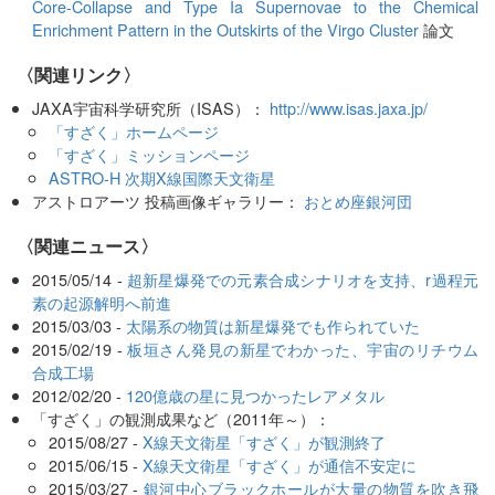
Core-Collapse and Type Ia Supernovae to the Chemical
Enrichment Pattern in the Outskirts of the Virgo Cluster
論文
〈関連リンク〉
JAXA宇宙科学研究所（ISAS）：
http://www.isas.jaxa.jp/
「すざく」ホームページ
「すざく」ミッションページ
ASTRO-H 次期X線国際天文衛星
アストロアーツ 投稿画像ギャラリー：
おとめ座銀河団
〈関連ニュース〉
2015/05/14 -
超新星爆発での元素合成シナリオを支持、r過程元
素の起源解明へ前進
2015/03/03 -
太陽系の物質は新星爆発でも作られていた
2015/02/19 -
板垣さん発見の新星でわかった、宇宙のリチウム
合成工場
2012/02/20 -
120億歳の星に見つかったレアメタル
「すざく」の観測成果など（2011年～）：
2015/08/27 -
X線天文衛星「すざく」が観測終了
2015/06/15 -
X線天文衛星「すざく」が通信不安定に
2015/03/27 -
銀河中心ブラックホールが大量の物質を吹き飛