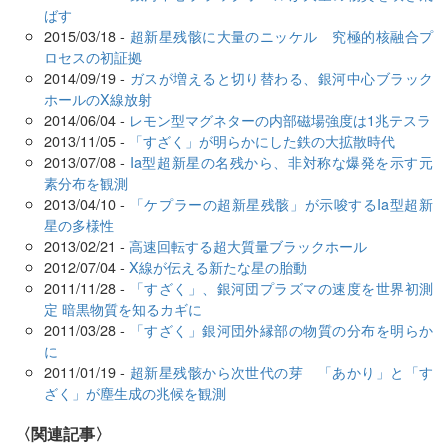
ばす
2015/03/18 -
超新星残骸に大量のニッケル 究極的核融合プ
ロセスの初証拠
2014/09/19 -
ガスが増えると切り替わる、銀河中心ブラック
ホールのX線放射
2014/06/04 -
レモン型マグネターの内部磁場強度は1兆テスラ
2013/11/05 -
「すざく」が明らかにした鉄の大拡散時代
2013/07/08 -
Ia型超新星の名残から、非対称な爆発を示す元
素分布を観測
2013/04/10 -
「ケプラーの超新星残骸」が示唆するIa型超新
星の多様性
2013/02/21 -
高速回転する超大質量ブラックホール
2012/07/04 -
X線が伝える新たな星の胎動
2011/11/28 -
「すざく」、銀河団プラズマの速度を世界初測
定 暗黒物質を知るカギに
2011/03/28 -
「すざく」銀河団外縁部の物質の分布を明らか
に
2011/01/19 -
超新星残骸から次世代の芽 「あかり」と「す
ざく」が塵生成の兆候を観測
関連記事