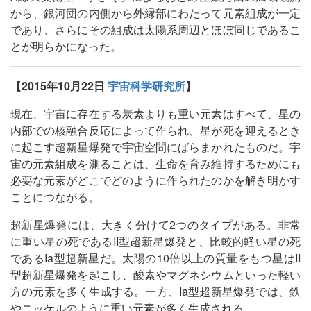
から、銀河団の内側から外縁部にわたって元素組成が一定
であり、さらにその組成は太陽系周辺とほぼ同じであるこ
とが明らかになった。
【2015年10月22日
宇宙科学研究所
】
現在、宇宙に存在する炭素よりも重い元素はすべて、星の
内部での核融合反応によって作られ、星が死を迎えるとき
に起こす超新星爆発で宇宙空間にばらまかれたものだ。宇
宙の元素組成を測ることは、生命を育み維持するためにも
必要な元素がどこでどのように作られたのかを解き明かす
ことにつながる。
超新星爆発には、大きく分けて2つのタイプがある。非常
に重い星の死であるII型超新星爆発と、比較的軽い星の死
であるIa型超新星だ。太陽の10倍以上の質量をもつ星はII
型超新星爆発を起こし、酸素やマグネシウムといった軽い
方の元素を多く生成する。一方、Ia型超新星爆発では、鉄
やニッケルのように重い元素が多く生成される。