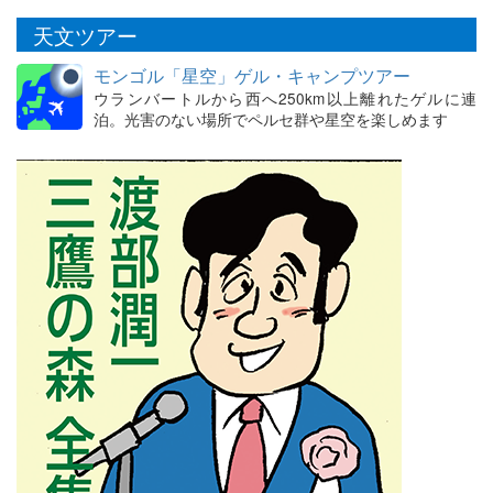
天文ツアー
モンゴル「星空」ゲル・キャンプツアー
ウランバートルから西へ250km以上離れたゲルに連
泊。光害のない場所でペルセ群や星空を楽しめます