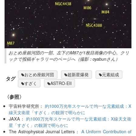
おとめ座銀河団の一部。左下のM87が1枚目画像の中心。クリ
ックで投稿ギャラリーのページへ（撮影：oyabunさん）
おとめ座銀河団
超新星爆発
元素組成
タグ
すざく
ASTRO-EII
〈参照〉
宇宙科学研究所：
約1000万光年スケールで均一な元素組成：X
線天文衛星「すざく」の観測で明らかに
JAXA：
約1000万光年スケールで均一な元素組成：X線天文衛
星「すざく」の観測で明らかに
The Astrophysical Journal Letters：
A Uniform Contribution of