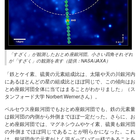
「すざく」が観測したおとめ座銀河団。小さい四角それぞれ
が「すざく」の観測を表す（提供：NASA/JAXA）
「鉄とケイ素、硫黄の元素組成比は、太陽や天の川銀河内
にあるほとんどの星の組成比とほぼ同じで、この傾向はお
とめ座銀河団全体に当てはまることがわかりました」（ス
タンフォード大学 Norbert Wernerさん）。
ペルセウス座銀河団でもおとめ座銀河団でも、鉄の元素量
は銀河団の内側から外側までほぼ一定だった。さらに、お
とめ座銀河団では、マグネシウムやケイ素、硫黄も銀河団
の外側までほぼ同じであることが明らかになった。これ
は、銀河団内で元素がよく混ざっていて一様であることを