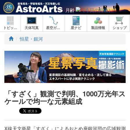
月齢
トピックス
天体写真
星空ガイド
星ナビ
製品情報
ショップ
ト
恒星・銀河
ッ
プ
「すざく」観測で判明、1000万光年ス
ケールで均一な元素組成
X線天文衛星「すざく」によるおとめ座銀河団の広域観測