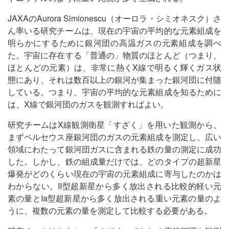
JAXAのAurora Simionescu（オーロラ・シミオネスク）さ
ん率いる研究チームは、現在の宇宙の平均的な元素組成を
明らかにするために銀河団の高温ガスの元素組成を調べ
た。宇宙に存在する「普通の」物質のほとんど（つまり、
ほとんどの元素）は、非常に熱くX線で明るく輝くガス状
態にあり、それは数百以上の銀河が集まった銀河団に付随
している。つまり、宇宙の平均的な元素組成を知るために
は、X線で銀河団のガスを観測すればよい。
研究チームはX線観測衛星「すざく」を用いた観測から、
まずペルセウス座銀河団のガスの元素組成を測定し、広い
領域にわたって銀河団ガスに含まれる鉄の量の測定に成功
した。しかし、鉄の組成量だけでは、どのタイプの超新星
爆発がどのくらい現在の宇宙の元素組成に寄与したのかは
わからない。II型超新星から多く放出される比較的軽い元
素の量とIa型超新星から多く放出される重い元素の量のよ
うに、複数の元素の量を測定して比較する必要がある。