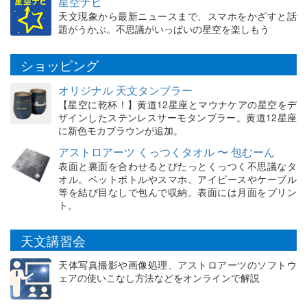
星空ナビ
天文現象から最新ニュースまで、スマホをかざすと話
題がうかぶ。不思議がいっぱいの星空を楽しもう
ショッピング
オリジナル 天文タンブラー
【星空に乾杯！】黄道12星座とマウナケアの星空をデ
ザインしたステンレスサーモタンブラー。黄道12星座
に新色モカブラウンが追加。
アストロアーツ くっつくタオル 〜 包むーん
表面と裏面を合わせるとぴたっとくっつく不思議なタ
オル。ペットボトルやスマホ、アイピースやケーブル
等を結び目なしで包んで収納。表面には月面をプリン
ト。
天文講習会
天体写真撮影や画像処理、アストロアーツのソフトウ
ェアの使いこなし方法などをオンラインで解説