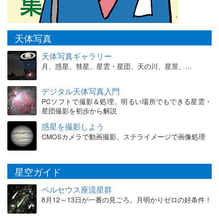
天体写真
天体写真ギャラリー
月、惑星、彗星、星雲・星団、天の川、星景、…
デジタル天体写真入門
PCソフトで撮影＆処理。明るい場所でもできる星雲・
星団撮影を初歩から解説
惑星を撮影しよう
CMOSカメラで動画撮影、ステライメージで画像処理
星空ガイド
ペルセウス座流星群
8月12～13日が一番の見ごろ。月明かりゼロの好条件！