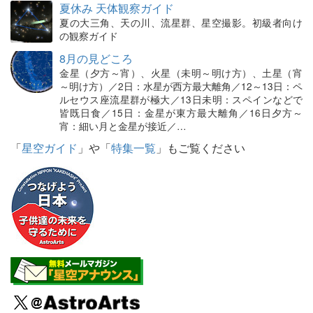
夏休み 天体観察ガイド
夏の大三角、天の川、流星群、星空撮影。初級者向け
の観察ガイド
8月の見どころ
金星（夕方～宵）、火星（未明～明け方）、土星（宵
～明け方）／2日：水星が西方最大離角／12～13日：ペ
ルセウス座流星群が極大／13日未明：スペインなどで
皆既日食／15日：金星が東方最大離角／16日夕方～
宵：細い月と金星が接近／…
「
星空ガイド
」や「
特集一覧
」もご覧ください