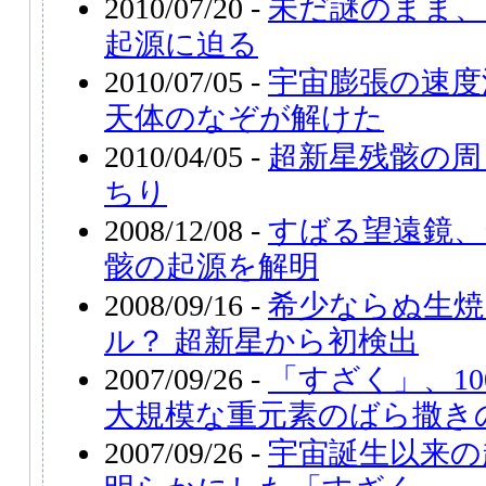
2010/07/20 -
未だ謎のまま、
起源に迫る
2010/07/05 -
宇宙膨張の速度
天体のなぞが解けた
2010/04/05 -
超新星残骸の周
ちり
2008/12/08 -
すばる望遠鏡、
骸の起源を解明
2008/09/16 -
希少ならぬ生焼
ル？ 超新星から初検出
2007/09/26 -
「すざく」、1
大規模な重元素のばら撒き
2007/09/26 -
宇宙誕生以来の