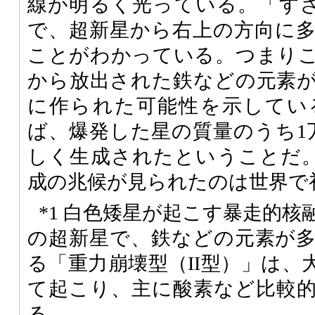
線が明るく光っている。「す
で、超新星から右上の方向に
ことがわかっている。つまり
から放出された鉄などの元素
に作られた可能性を示してい
ば、爆発した星の質量のうち1
しく生成されたということだ。
成の兆候が見られたのは世界で
*1 白色矮星が起こす暴走的
の超新星で、鉄などの元素が
る「重力崩壊型（II型）」は、
て起こり、主に酸素など比較
る。