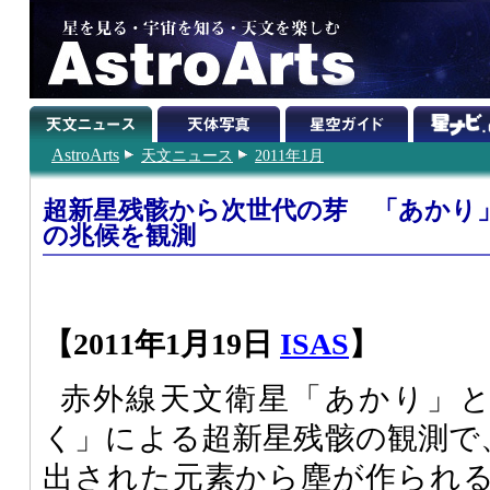
AstroArts
天文ニュース
2011年1月
超新星残骸から次世代の芽 「あかり
の兆候を観測
【2011年1月19日
ISAS
】
赤外線天文衛星「あかり」と
く」による超新星残骸の観測で、
出された元素から塵が作られ