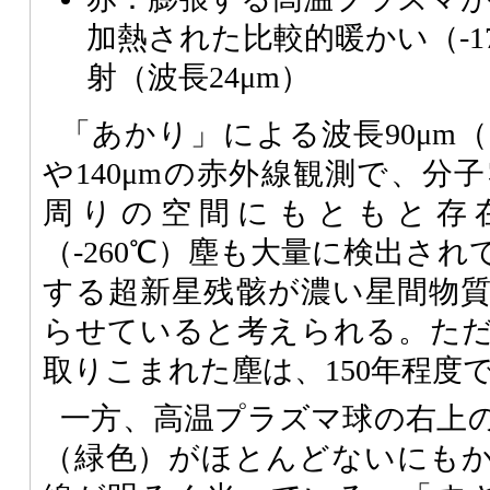
加熱された比較的暖かい（-1
射（波長24μm）
「あかり」による波長90μm
や140μmの赤外線観測で、分
周りの空間にもともと存
（-260℃）塵も大量に検出さ
する超新星残骸が濃い星間物
らせていると考えられる。た
取りこまれた塵は、150年程度
一方、高温プラズマ球の右上
（緑色）がほとんどないにも