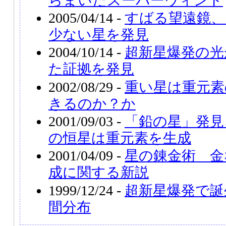
らまいたスーパーウィンド
2005/04/14 -
すばる望遠鏡、
少ない星を発見
2004/10/14 -
超新星爆発の光
た証拠を発見
2002/08/29 -
重い星は重元素
きるのか？か
2001/09/03 -
「鉛の星」発見
の恒星は重元素を生成
2001/04/09 -
星の錬金術 金
成に関する新説
1999/12/24 -
超新星爆発で誕
間分布