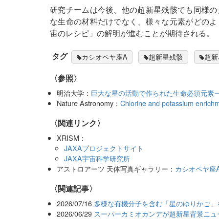
研究チームは今後、他の超新星残骸でも同様の
な生命の材料だけでなく、様々な元素がどのよ
宙のレシピ」の解明が進むことが期待される。
タグ
カシオペヤ座A
超新星残骸
超新
〈参照〉
明治大学：
巨大な星の活動で作られた生命必須元素
Nature Astronomy：
Chlorine and potassium enrich
〈関連リンク〉
XRISM：
JAXAプロジェクトサイト
JAXA宇宙科学研究所
アストロアーツ 天体写真ギャラリー：
カシオペヤ座
関連記事
2026/07/16
多様な有機分子を含む「星のゆりかご」
2026/06/29
スーパーカミオカンデが超新星背景ニュ