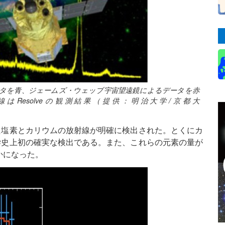
データを青、ジェームズ・ウェッブ宇宙望遠鏡によるデータを赤
Resolveの観測結果（提供：明治大学/京都大
た塩素とカリウムの放射線が明確に検出された。とくにカ
学史上初の確実な検出である。また、これらの元素の量が
かになった。