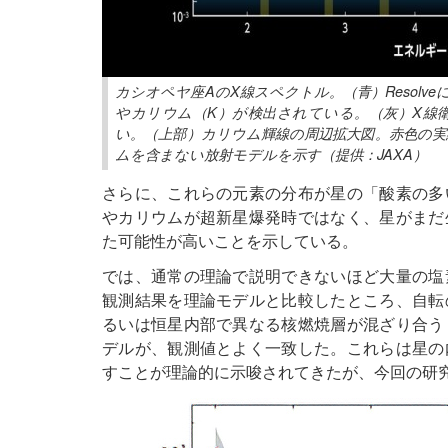
カシオペヤ座AのX線スペクトル。（青）Resolv
やカリウム（K）が検出されている。（灰）X線衛星
い。（上部）カリウム輝線の周辺拡大図。赤色の
ムを含まない放射モデルを示す（提供：JAXA）
さらに、これらの元素の分布が星の「酸素の多
やカリウムが超新星爆発時ではなく、星がまだ
た可能性が高いことを示している。
では、通常の理論で説明できないほど大量の塩
観測結果を理論モデルと比較したところ、自転
るいは恒星内部で異なる核燃焼層が混ざり合う
デルが、観測値とよく一致した。これらは星の
すことが理論的に示唆されてきたが、今回の研