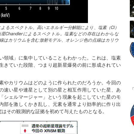
eによるスペクトル。高いエネルギー分解能により、塩素（Cl）
Chandlerによるスペクトル。塩素などの存在はわからな
実線はカリウムを含む放射モデル、オレンジ色の点線はカリウ
い領域」に集中していることもわかった。これは、塩素
生きていた段階、つまり超新星爆発の前に形成されてい
素やカリウムはどのように作られたのだろうか。今回の
の速い星や連星として別の星と相互作用していた星、あ
「シェルマージャー」という現象を起こしていた星のモ
内部を激しくかき乱し、元素を通常より効率的に作り出
究はその観測的な証拠を初めて与えたものとなる。