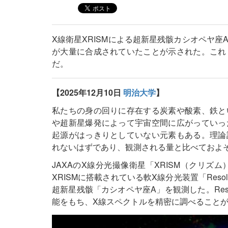
X線衛星XRISMによる超新星残骸カシオペヤ
が大量に合成されていたことが示された。これ
だ。
【2025年12月10日
明治大学
】
私たちの身の回りに存在する炭素や酸素、鉄と
や超新星爆発によって宇宙空間に広がっていっ
起源がはっきりとしていない元素もある。理論
れないはずであり、観測される量と比べておよそ
JAXAのX線分光撮像衛星「XRISM（クリズム）」の
XRISMに搭載されている軟X線分光装置「Re
超新星残骸「カシオペヤ座A」を観測した。Res
能をもち、X線スペクトルを精密に調べること