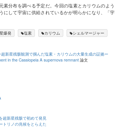
元素分布を調べる予定だ。今回の塩素とカリウムのよう
うにして宇宙に供給されているかが明らかになり、「宇
星爆発
塩素
カリウム
シェルマージャー
ー超新星残骸観測で掴んだ塩素・カリウムの大量生成の証拠ー
ment in the Cassiopeia A supernova remnant
論文
A
を超新星残骸で初めて発見
ートリノの兆候をとらえた