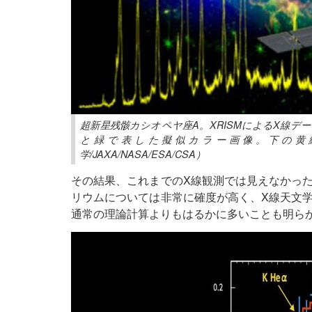
超新星残骸カシオペヤ座A。XRISMによるX線
と緑で表した擬似カラー画像。下の黄線は
学/JAXA/NASA/ESA/CSA）
その結果、これまでのX線観測では見えなかっ
リウムについては非常に確度が高く、X線天文
通常の理論計算よりもはるかに多いことも明ら