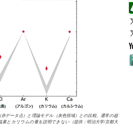
果（赤データ点）と理論モデル（灰色領域）との比較。通常の超
塩素とカリウムの量を説明できない（提供：明治大学/京都大