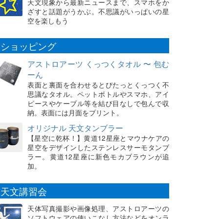
天文現象から最新ニュースまで、スマホをか
ざすと話題がうかぶ。不思議がいっぱいの星
空を楽しもう
ショッピング
アストロアーツ くっつくタオル 〜 包む
ーん
表面と裏面を合わせるとぴたっとくっつく不
思議なタオル。ペットボトルやスマホ、アイ
ピースやケーブル等を結び目なしで包んで収
納。表面には月面をプリント。
オリジナル 天文タンブラー
【星空に乾杯！】黄道12星座とマウナケアの
星空をデザインしたステンレスサーモタンブ
ラー。黄道12星座に新色モカブラウンが追
加。
天文講習会
天体写真撮影や画像処理、アストロアーツの
ソフトウェアの使いこなし方法などをオンラ