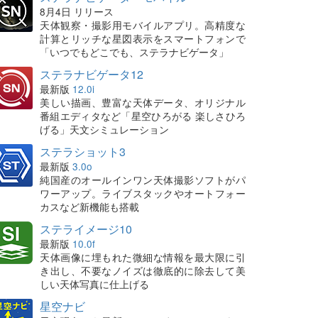
8月4日 リリース
天体観察・撮影用モバイルアプリ。高精度な
計算とリッチな星図表示をスマートフォンで
「いつでもどこでも、ステラナビゲータ」
ステラナビゲータ12
最新版
12.0i
美しい描画、豊富な天体データ、オリジナル
番組エディタなど「星空ひろがる 楽しさひろ
げる」天文シミュレーション
ステラショット3
最新版
3.0o
純国産のオールインワン天体撮影ソフトがパ
ワーアップ。ライブスタックやオートフォー
カスなど新機能も搭載
ステライメージ10
最新版
10.0f
天体画像に埋もれた微細な情報を最大限に引
き出し、不要なノイズは徹底的に除去して美
しい天体写真に仕上げる
星空ナビ