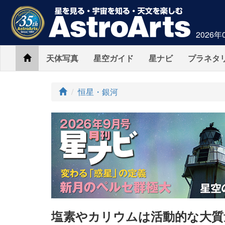
2026年
Home
天体写真
星空ガイド
星ナビ
プラネタ
ト
恒星・銀河
ッ
プ
塩素やカリウムは活動的な大質