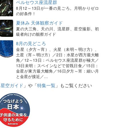
ペルセウス座流星群
8月12～13日が一番の見ごろ。月明かりゼロ
の好条件！
夏休み 天体観察ガイド
夏の大三角、天の川、流星群、星空撮影。初
級者向けの観察ガイド
8月の見どころ
金星（夕方～宵）、火星（未明～明け方）、
土星（宵～明け方）／2日：水星が西方最大離
角／12～13日：ペルセウス座流星群が極大／
13日未明：スペインなどで皆既日食／15日：
金星が東方最大離角／16日夕方～宵：細い月
と金星が接近／…
「
星空ガイド
」や「
特集一覧
」もご覧ください