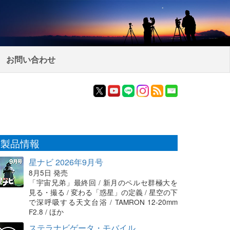
お問い合わせ
製品情報
星ナビ 2026年9月号
8月5日 発売
「宇宙兄弟」最終回 / 新月のペルセ群極大を
見る・撮る / 変わる「惑星」の定義 / 星空の下
で深呼吸する天文台浴 / TAMRON 12-20mm
F2.8 / ほか
ステラナビゲータ・モバイル