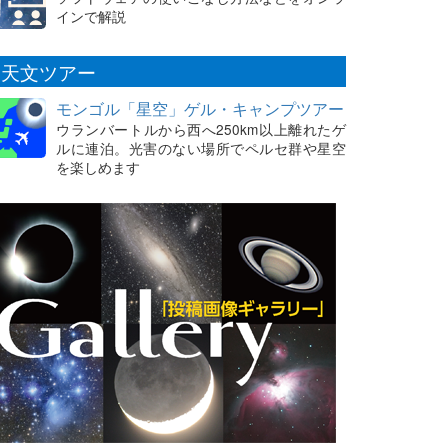
インで解説
天文ツアー
モンゴル「星空」ゲル・キャンプツアー
ウランバートルから西へ250km以上離れたゲ
ルに連泊。光害のない場所でペルセ群や星空
を楽しめます