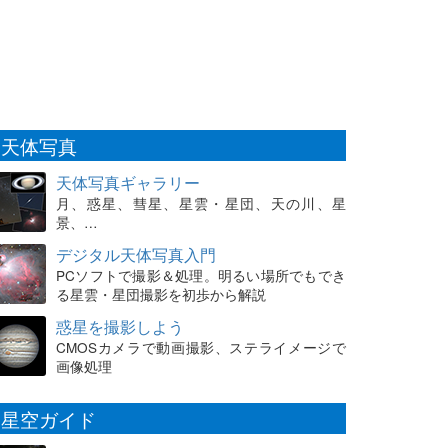
天体写真
天体写真ギャラリー
月、惑星、彗星、星雲・星団、天の川、星
景、…
デジタル天体写真入門
PCソフトで撮影＆処理。明るい場所でもでき
る星雲・星団撮影を初歩から解説
惑星を撮影しよう
CMOSカメラで動画撮影、ステライメージで
画像処理
星空ガイド