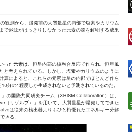
座Aの観測から、爆発前の大質量星の内部で塩素やカリウム
まで起源がはっきりしなかった元素の謎を解明する成果
いった元素は、恒星内部の核融合反応で作られ、恒星風
たと考えられている。しかし、塩素やカリウムのように
計算によると、これらの元素は星の内部でほとんど作ら
10分の1程度しか生成されないと予測されているのだ。
国際共同研究チーム（XRISM Collaboration）は、
solve（リゾルブ）」を用いて、大質量星が爆発してできた
olveは従来の検出器よりもひと桁優れたエネルギー分解
ができる。