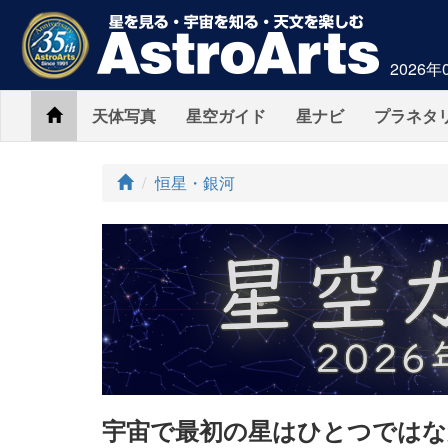
2026年
Home
天体写真
星空ガイド
星ナビ
プラネタ
ト
恒星・銀河
ッ
プ
宇宙で最初の星はひとつではな