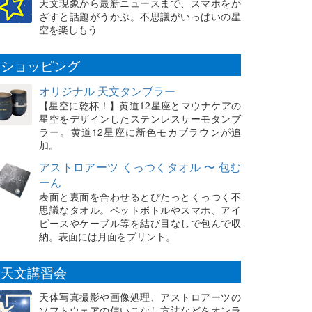
天文現象から最新ニュースまで、スマホをか
ざすと話題がうかぶ。不思議がいっぱいの星
空を楽しもう
ショッピング
オリジナル 天文タンブラー
【星空に乾杯！】黄道12星座とマウナケアの
星空をデザインしたステンレスサーモタンブ
ラー。黄道12星座に新色モカブラウンが追
加。
アストロアーツ くっつくタオル 〜 包む
ーん
表面と裏面を合わせるとぴたっとくっつく不
思議なタオル。ペットボトルやスマホ、アイ
ピースやケーブル等を結び目なしで包んで収
納。表面には月面をプリント。
天文講習会
天体写真撮影や画像処理、アストロアーツの
ソフトウェアの使いこなし方法などをオンラ