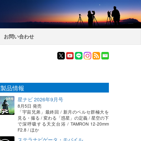
お問い合わせ
製品情報
星ナビ 2026年9月号
8月5日 発売
「宇宙兄弟」最終回 / 新月のペルセ群極大を
見る・撮る / 変わる「惑星」の定義 / 星空の下
で深呼吸する天文台浴 / TAMRON 12-20mm
F2.8 / ほか
ステラナビゲータ・モバイル