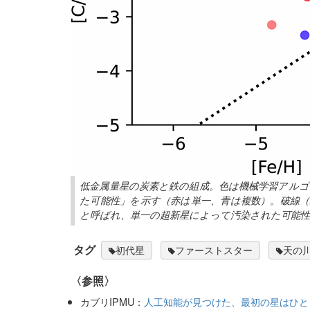
低金属量星の炭素と鉄の組成。色は機械学習アル
た可能性」を示す（赤は単一、青は複数）。破線（炭素と
と呼ばれ、単一の超新星によって汚染された可能性が高い（提
タグ
初代星
ファーストスター
天の
〈参照〉
カブリIPMU：
人工知能が見つけた、最初の星はひと