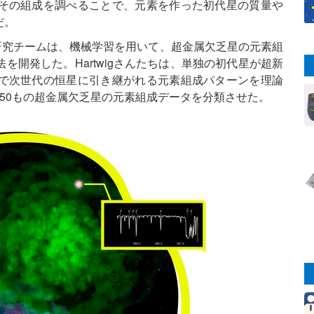
その組成を調べることで、元素を作った初代星の質量や
だ。
んたちの研究チームは、機械学習を用いて、超金属欠乏星の元素組
開発した。Hartwigさんたちは、単独の初代星が超新
で次世代の恒星に引き継がれる元素組成パターンを理論
50もの超金属欠乏星の元素組成データを分類させた。