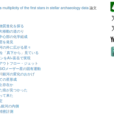
multiplicity of the first stars in stellar archaeology data
論文
物質進化を探る
大移動の道のり
中心部の化学組成
雲を発見
河の外に広がる星々
」を「真下から」見ている
ンをAI×富岳で実現
アウトフロー・ジェット
iOメーザー星の固有運動
川銀河の変化のおかげ
ての星形成
上存在か
た痕が見つかった
って来た
定
も銀河の内側
精密計測