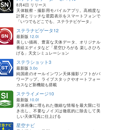
8月4日 リリース
天体観察・撮影用モバイルアプリ。高精度な
計算とリッチな星図表示をスマートフォンで
「いつでもどこでも、ステラナビゲータ」
ステラナビゲータ12
最新版
12.0i
美しい描画、豊富な天体データ、オリジナル
番組エディタなど「星空ひろがる 楽しさひろ
げる」天文シミュレーション
ステラショット3
最新版
3.0o
純国産のオールインワン天体撮影ソフトがパ
ワーアップ。ライブスタックやオートフォー
カスなど新機能も搭載
ステライメージ10
最新版
10.0f
天体画像に埋もれた微細な情報を最大限に引
き出し、不要なノイズは徹底的に除去して美
しい天体写真に仕上げる
星空ナビ