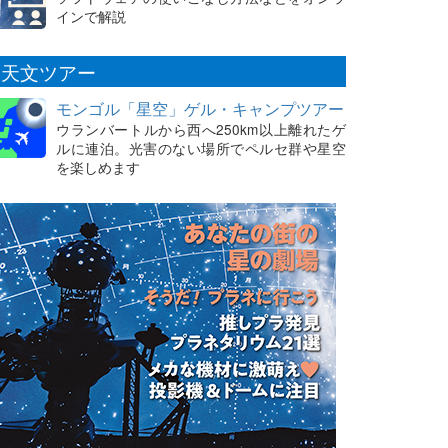
インで解説
天文ツアー
モンゴル「星空」ゲル・キャンプツアー
ウランバートルから西へ250km以上離れたゲ
ルに連泊。光害のない場所でペルセ群や星空
を楽しめます