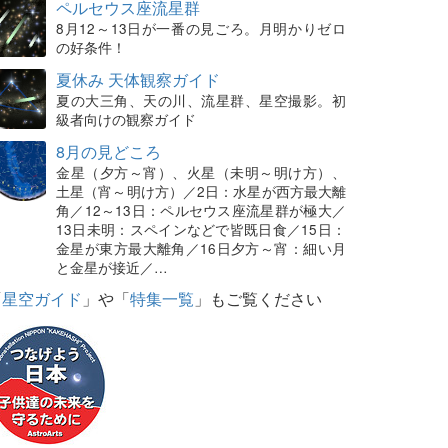
ペルセウス座流星群
8月12～13日が一番の見ごろ。月明かりゼロ
の好条件！
夏休み 天体観察ガイド
夏の大三角、天の川、流星群、星空撮影。初
級者向けの観察ガイド
8月の見どころ
金星（夕方～宵）、火星（未明～明け方）、
土星（宵～明け方）／2日：水星が西方最大離
角／12～13日：ペルセウス座流星群が極大／
13日未明：スペインなどで皆既日食／15日：
金星が東方最大離角／16日夕方～宵：細い月
と金星が接近／…
「
星空ガイド
」や「
特集一覧
」もご覧ください