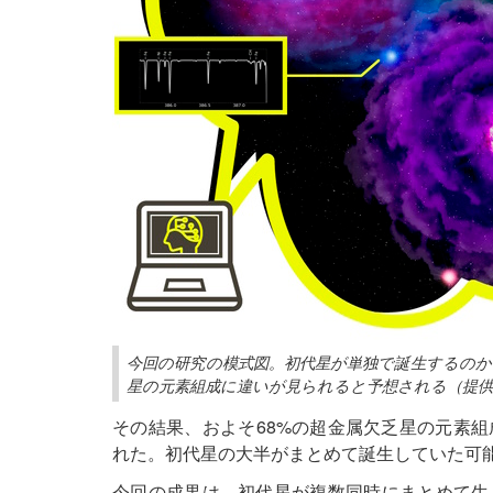
今回の研究の模式図。初代星が単独で誕生するの
星の元素組成に違いが見られると予想される（提供：Ka
その結果、およそ68%の超金属欠乏星の元素
れた。初代星の大半がまとめて誕生していた可
今回の成果は、初代星が複数同時にまとめて生