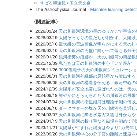
すばる望遠鏡
/
国立天文台
The Astrophysical Journal：
Machine learning detects 
関連記事
2026/03/24
天の川銀河辺境の星のゆりかごで宇宙の
2026/03/19
太陽そっくりの星たちが明かす、太陽系
2026/03/16
最大級の電波画像が明らかにする天の川
2026/02/10
天の川銀河の円盤に向かって落ちる分子
2026/01/20
銀河衝突の痕跡か、天の川銀河の衛星銀
2025/12/09
私たちは天の川銀河の中心「いて座A*
2025/11/26
3000億粒子の天の川銀河シミュレーショ
2025/08/01
天の川銀河外縁部の原始星から噴出する
2025/06/05
天の川銀河の構造を伝える、銀河中心のS
2024/12/09
太陽系が安全地帯に運ばれたのは、天の
2024/09/19
鮮やかにとらえられた天の川銀河の最果
2024/07/04
天の川銀河の衛星銀河は理論予測の倍以
2024/06/10
ダークマターの塊が天の川銀河を貫通し
2024/03/07
天の川銀河に降る水素ガス雲は外からや
2024/01/19
天の川銀河の折り重なる磁場を初めて測
2023/11/21
太陽系が生まれた場所は今より1万光年
2023/09/26
天の川銀河中心の分子雲の距離と速度を