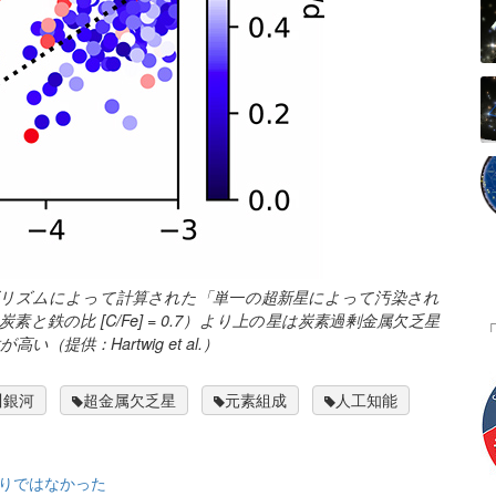
ゴリズムによって計算された「単一の超新星によって汚染され
鉄の比 [C/Fe] = 0.7）より上の星は炭素過剰金属欠乏星
供：Hartwig et al.）
川銀河
超金属欠乏星
元素組成
人工知能
りではなかった