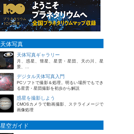
天体写真
天体写真ギャラリー
月、惑星、彗星、星雲・星団、天の川、星
景、…
デジタル天体写真入門
PCソフトで撮影＆処理。明るい場所でもでき
る星雲・星団撮影を初歩から解説
惑星を撮影しよう
CMOSカメラで動画撮影、ステライメージで
画像処理
星空ガイド