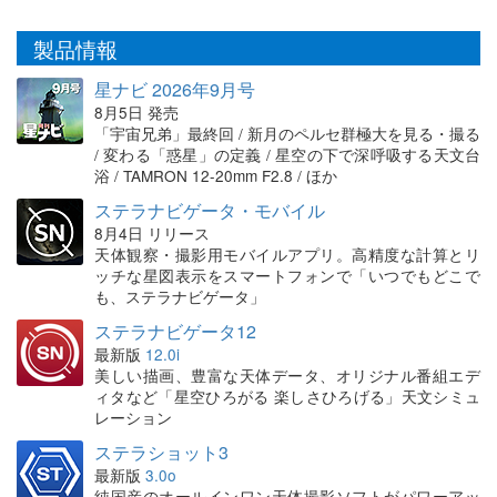
製品情報
星ナビ 2026年9月号
8月5日 発売
「宇宙兄弟」最終回 / 新月のペルセ群極大を見る・撮る
/ 変わる「惑星」の定義 / 星空の下で深呼吸する天文台
浴 / TAMRON 12-20mm F2.8 / ほか
ステラナビゲータ・モバイル
8月4日 リリース
天体観察・撮影用モバイルアプリ。高精度な計算とリ
ッチな星図表示をスマートフォンで「いつでもどこで
も、ステラナビゲータ」
ステラナビゲータ12
最新版
12.0i
美しい描画、豊富な天体データ、オリジナル番組エデ
ィタなど「星空ひろがる 楽しさひろげる」天文シミュ
レーション
ステラショット3
最新版
3.0o
純国産のオールインワン天体撮影ソフトがパワーアッ