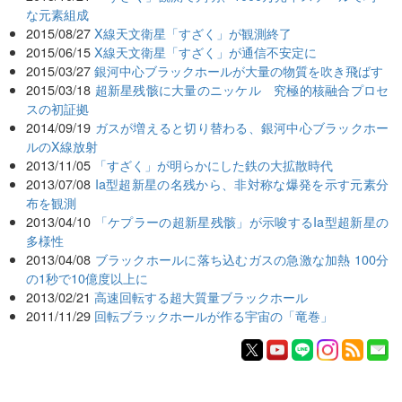
な元素組成
2015/08/27
X線天文衛星「すざく」が観測終了
2015/06/15
X線天文衛星「すざく」が通信不安定に
2015/03/27
銀河中心ブラックホールが大量の物質を吹き飛ばす
2015/03/18
超新星残骸に大量のニッケル 究極的核融合プロセ
スの初証拠
2014/09/19
ガスが増えると切り替わる、銀河中心ブラックホー
ルのX線放射
2013/11/05
「すざく」が明らかにした鉄の大拡散時代
2013/07/08
Ia型超新星の名残から、非対称な爆発を示す元素分
布を観測
2013/04/10
「ケプラーの超新星残骸」が示唆するIa型超新星の
多様性
2013/04/08
ブラックホールに落ち込むガスの急激な加熱 100分
の1秒で10億度以上に
2013/02/21
高速回転する超大質量ブラックホール
2011/11/29
回転ブラックホールが作る宇宙の「竜巻」