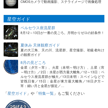
CMOSカメラで動画撮影、ステライメージで画像処理
星空ガイド
ペルセウス座流星群
8月12～13日が一番の見ごろ。月明かりゼロの好条件！
夏休み 天体観察ガイド
夏の大三角、天の川、流星群、星空撮影。初級者向け
の観察ガイド
8月の見どころ
金星（夕方～宵）、火星（未明～明け方）、土星（宵
～明け方）／2日：水星が西方最大離角／12～13日：ペ
ルセウス座流星群が極大／13日未明：スペインなどで
皆既日食／15日：金星が東方最大離角／16日夕方～
宵：細い月と金星が接近／…
「
星空ガイド
」や「
特集一覧
」もご覧ください