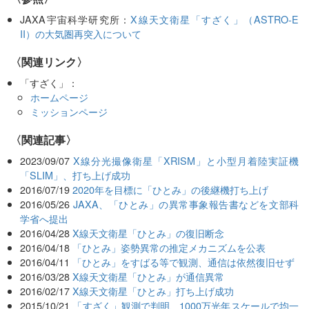
JAXA宇宙科学研究所：
X線天文衛星「すざく」（ASTRO-E
II）の大気圏再突入について
〈関連リンク〉
「すざく」：
ホームページ
ミッションページ
関連記事
2023/09/07
X線分光撮像衛星「XRISM」と小型月着陸実証機
「SLIM」、打ち上げ成功
2016/07/19
2020年を目標に「ひとみ」の後継機打ち上げ
2016/05/26
JAXA、「ひとみ」の異常事象報告書などを文部科
学省へ提出
2016/04/28
X線天文衛星「ひとみ」の復旧断念
2016/04/18
「ひとみ」姿勢異常の推定メカニズムを公表
2016/04/11
「ひとみ」をすばる等で観測、通信は依然復旧せず
2016/03/28
X線天文衛星「ひとみ」が通信異常
2016/02/17
X線天文衛星「ひとみ」打ち上げ成功
2015/10/21
「すざく」観測で判明、1000万光年スケールで均一