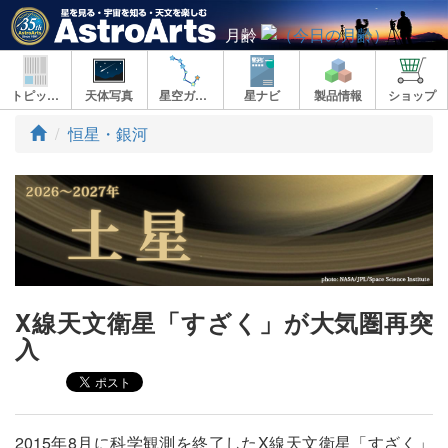
月齢
トピックス
天体写真
星空ガイド
星ナビ
製品情報
ショップ
ト
恒星・銀河
ッ
プ
X線天文衛星「すざく」が大気圏再突
入
2015年8月に科学観測を終了したX線天文衛星「すざく」