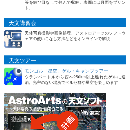
等を結び目なしで包んで収納。表面には月面をプリン
ト。
天文講習会
天体写真撮影や画像処理、アストロアーツのソフトウ
ェアの使いこなし方法などをオンラインで解説
天文ツアー
モンゴル「星空」ゲル・キャンプツアー
ウランバートルから西へ250km以上離れたゲルに連
泊。光害のない場所でペルセ群や星空を楽しめます