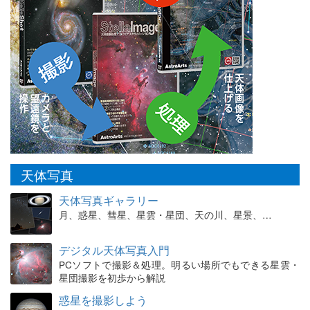
天体写真
天体写真ギャラリー
月、惑星、彗星、星雲・星団、天の川、星景、…
デジタル天体写真入門
PCソフトで撮影＆処理。明るい場所でもできる星雲・
星団撮影を初歩から解説
惑星を撮影しよう