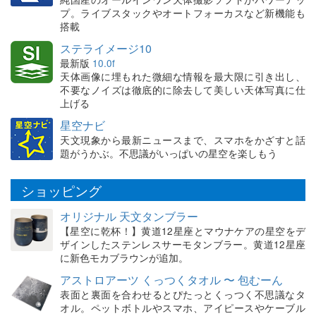
プ。ライブスタックやオートフォーカスなど新機能も
搭載
ステライメージ10
最新版
10.0f
天体画像に埋もれた微細な情報を最大限に引き出し、
不要なノイズは徹底的に除去して美しい天体写真に仕
上げる
星空ナビ
天文現象から最新ニュースまで、スマホをかざすと話
題がうかぶ。不思議がいっぱいの星空を楽しもう
ショッピング
オリジナル 天文タンブラー
【星空に乾杯！】黄道12星座とマウナケアの星空をデ
ザインしたステンレスサーモタンブラー。黄道12星座
に新色モカブラウンが追加。
アストロアーツ くっつくタオル 〜 包むーん
表面と裏面を合わせるとぴたっとくっつく不思議なタ
オル。ペットボトルやスマホ、アイピースやケーブル