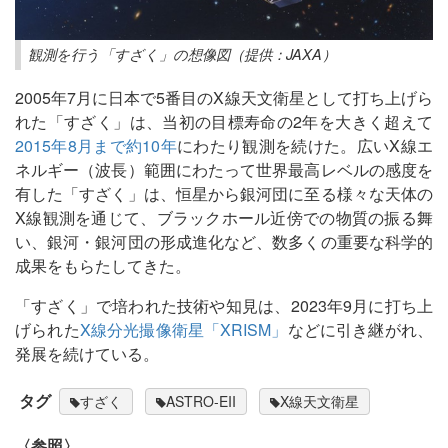
観測を行う「すざく」の想像図（提供：JAXA）
2005年7月に日本で5番目のX線天文衛星として打ち上げら
れた「すざく」は、当初の目標寿命の2年を大きく超えて
2015年8月まで約10年
にわたり観測を続けた。広いX線エ
ネルギー（波長）範囲にわたって世界最高レベルの感度を
有した「すざく」は、恒星から銀河団に至る様々な天体の
X線観測を通じて、ブラックホール近傍での物質の振る舞
い、銀河・銀河団の形成進化など、数多くの重要な科学的
成果をもらたしてきた。
「すざく」で培われた技術や知見は、2023年9月に打ち上
げられた
X線分光撮像衛星「XRISM」
などに引き継がれ、
発展を続けている。
タグ
すざく
ASTRO-EII
X線天文衛星
〈参照〉