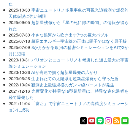
た
2025/10/30
宇宙ニュートリノ多重事象の可視光追観測で爆発的
天体仮説に強い制限
2025/09/05
超新星残骸から「星の死に際の瞬間」の情報が得ら
れた
2025/07/30
小さな銀河から吹き出す7つの巨大バブル
2025/07/18
超高エネルギー宇宙線の正体は陽子ではなく原子核
2025/07/09
8か月かかる銀河の精密シミュレーションをAIで2か
月に短縮
2023/10/31
バリオンとニュートリノも考慮した過去最大の宇宙
論シミュレーション
2023/10/26
AIが高速で描く超新星爆発の広がり
2023/06/26
生まれたての太陽系を超新星爆発から守った盾
2022/10/24
観測史上最強規模のガンマ線バーストが発生
2021/12/16
光度変化が特異なIa型超新星は、特異な進化過程を
経て爆発した
2021/11/04
「富岳」で宇宙ニュートリノの高精度シミュレーシ
ョンに成功