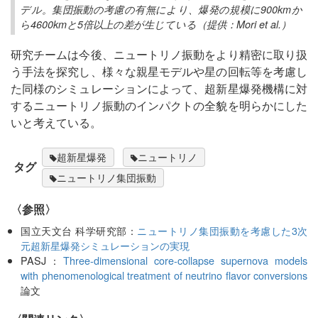
デル。集団振動の考慮の有無により、爆発の規模に900kmか
ら4600kmと5倍以上の差が生じている（提供：Mori et al.）
研究チームは今後、ニュートリノ振動をより精密に取り扱
う手法を探究し、様々な親星モデルや星の回転等を考慮し
た同様のシミュレーションによって、超新星爆発機構に対
するニュートリノ振動のインパクトの全貌を明らかにした
いと考えている。
超新星爆発
ニュートリノ
タグ
ニュートリノ集団振動
〈参照〉
国立天文台 科学研究部：
ニュートリノ集団振動を考慮した3次
元超新星爆発シミュレーションの実現
PASJ：
Three-dimensional core-collapse supernova models
with phenomenological treatment of neutrino flavor conversions
論文