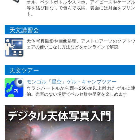
オル。ペットボトルやスマホ、アイピースやケーブル
等を結び目なしで包んで収納。表面には月面をプリン
ト。
天文講習会
天体写真撮影や画像処理、アストロアーツのソフトウ
ェアの使いこなし方法などをオンラインで解説
天文ツアー
モンゴル「星空」ゲル・キャンプツアー
ウランバートルから西へ250km以上離れたゲルに連
泊。光害のない場所でペルセ群や星空を楽しめます