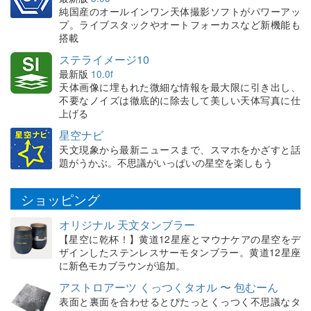
純国産のオールインワン天体撮影ソフトがパワーアッ
プ。ライブスタックやオートフォーカスなど新機能も
搭載
ステライメージ10
最新版
10.0f
天体画像に埋もれた微細な情報を最大限に引き出し、
不要なノイズは徹底的に除去して美しい天体写真に仕
上げる
星空ナビ
天文現象から最新ニュースまで、スマホをかざすと話
題がうかぶ。不思議がいっぱいの星空を楽しもう
ショッピング
オリジナル 天文タンブラー
【星空に乾杯！】黄道12星座とマウナケアの星空をデ
ザインしたステンレスサーモタンブラー。黄道12星座
に新色モカブラウンが追加。
アストロアーツ くっつくタオル 〜 包むーん
表面と裏面を合わせるとぴたっとくっつく不思議なタ