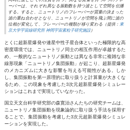
ーバーは、それぞれ異なる振動数を持つ波として空間を伝播
する。すると、ニュートリノのフレーバーが質量の決まった
波の重ね合わせとなり、ニュートリノが空間を飛ぶ間に波の
位相が変化して、フレーバーの種類が移り変わる（提供：
東
京大学宇宙線研究所 神岡宇宙素粒子研究施設
）
とくに超新星爆発や連星中性子星合体といった極限的な高
密度環境では、ニュートリノ同士の相互作用が卓越するた
め、一般的なニュートリノ振動とは異なる非常に複雑な非
線形現象「ニュートリノ集団振動」が起こり、超新星爆発
のメカニズムに大きな影響を与える可能性がある。しか
し、集団振動を第一原理的に取り扱うと計算量が大きくな
るため、この現象を考慮した3次元超新星爆発シミュレー
ションはこれまで実現していなかった。
国立天文台科学研究部の森寛治さんたちの研究チームは、
ニュートリノ集団振動を現象論的に取り扱う手法を採用す
ることで、集団振動を考慮した3次元超新星爆発シミュレ
ーションを実現した。