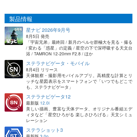
製品情報
星ナビ 2026年9月号
8月5日 発売
「宇宙兄弟」最終回 / 新月のペルセ群極大を見る・撮る
/ 変わる「惑星」の定義 / 星空の下で深呼吸する天文台
浴 / TAMRON 12-20mm F2.8 / ほか
ステラナビゲータ・モバイル
8月4日 リリース
天体観察・撮影用モバイルアプリ。高精度な計算とリ
ッチな星図表示をスマートフォンで「いつでもどこで
も、ステラナビゲータ」
ステラナビゲータ12
最新版
12.0i
美しい描画、豊富な天体データ、オリジナル番組エデ
ィタなど「星空ひろがる 楽しさひろげる」天文シミュ
レーション
ステラショット3
最新版
3.0o