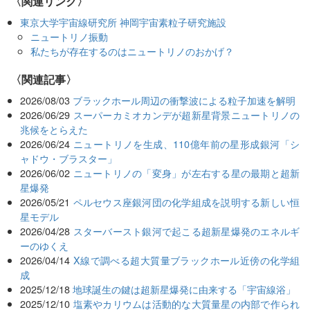
〈関連リンク〉
東京大学宇宙線研究所 神岡宇宙素粒子研究施設
ニュートリノ振動
私たちが存在するのはニュートリノのおかげ？
関連記事
2026/08/03
ブラックホール周辺の衝撃波による粒子加速を解明
2026/06/29
スーパーカミオカンデが超新星背景ニュートリノの
兆候をとらえた
2026/06/24
ニュートリノを生成、110億年前の星形成銀河「シ
ャドウ・ブラスター」
2026/06/02
ニュートリノの「変身」が左右する星の最期と超新
星爆発
2026/05/21
ペルセウス座銀河団の化学組成を説明する新しい恒
星モデル
2026/04/28
スターバースト銀河で起こる超新星爆発のエネルギ
ーのゆくえ
2026/04/14
X線で調べる超大質量ブラックホール近傍の化学組
成
2025/12/18
地球誕生の鍵は超新星爆発に由来する「宇宙線浴」
2025/12/10
塩素やカリウムは活動的な大質量星の内部で作られ