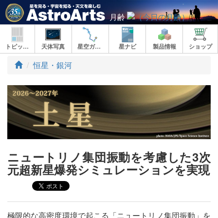
月齢
トピックス
天体写真
星空ガイド
星ナビ
製品情報
ショップ
ト
恒星・銀河
ッ
プ
ニュートリノ集団振動を考慮した3次
元超新星爆発シミュレーションを実現
極限的な高密度環境で起こる「ニュートリノ集団振動」を