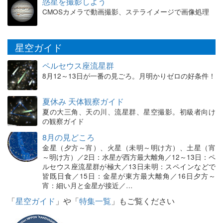
惑星を撮影しよう
CMOSカメラで動画撮影、ステライメージで画像処理
星空ガイド
ペルセウス座流星群
8月12～13日が一番の見ごろ。月明かりゼロの好条件！
夏休み 天体観察ガイド
夏の大三角、天の川、流星群、星空撮影。初級者向け
の観察ガイド
8月の見どころ
金星（夕方～宵）、火星（未明～明け方）、土星（宵
～明け方）／2日：水星が西方最大離角／12～13日：ペ
ルセウス座流星群が極大／13日未明：スペインなどで
皆既日食／15日：金星が東方最大離角／16日夕方～
宵：細い月と金星が接近／…
「
星空ガイド
」や「
特集一覧
」もご覧ください