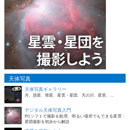
天体写真
天体写真ギャラリー
月、惑星、彗星、星雲・星団、天の川、星景、…
デジタル天体写真入門
PCソフトで撮影＆処理。明るい場所でもできる星雲・
星団撮影を初歩から解説