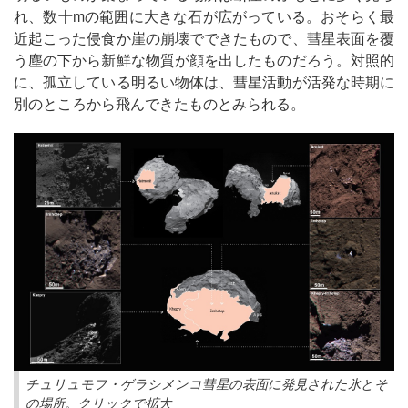
れ、数十mの範囲に大きな石が広がっている。おそらく最
近起こった侵食か崖の崩壊でできたもので、彗星表面を覆
う塵の下から新鮮な物質が顔を出したものだろう。対照的
に、孤立している明るい物体は、彗星活動が活発な時期に
別のところから飛んできたものとみられる。
チュリュモフ・ゲラシメンコ彗星の表面に発見された氷とそ
の場所。クリックで拡大