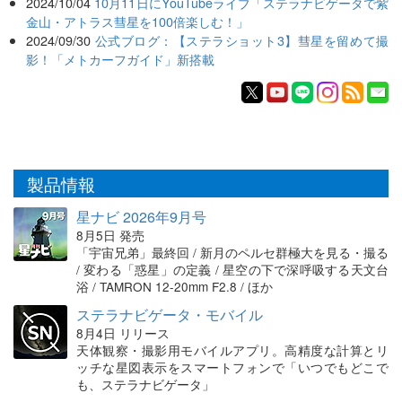
2024/10/04
10月11日にYouTubeライブ「ステラナビゲータで紫
金山・アトラス彗星を100倍楽しむ！」
2024/09/30
公式ブログ：【ステラショット3】彗星を留めて撮
影！「メトカーフガイド」新搭載
製品情報
星ナビ 2026年9月号
8月5日 発売
「宇宙兄弟」最終回 / 新月のペルセ群極大を見る・撮る
/ 変わる「惑星」の定義 / 星空の下で深呼吸する天文台
浴 / TAMRON 12-20mm F2.8 / ほか
ステラナビゲータ・モバイル
8月4日 リリース
天体観察・撮影用モバイルアプリ。高精度な計算とリ
ッチな星図表示をスマートフォンで「いつでもどこで
も、ステラナビゲータ」