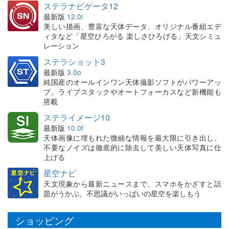
ステラナビゲータ12
最新版
12.0i
美しい描画、豊富な天体データ、オリジナル番組エデ
ィタなど「星空ひろがる 楽しさひろげる」天文シミュ
レーション
ステラショット3
最新版
3.0o
純国産のオールインワン天体撮影ソフトがパワーアッ
プ。ライブスタックやオートフォーカスなど新機能も
搭載
ステライメージ10
最新版
10.0f
天体画像に埋もれた微細な情報を最大限に引き出し、
不要なノイズは徹底的に除去して美しい天体写真に仕
上げる
星空ナビ
天文現象から最新ニュースまで、スマホをかざすと話
題がうかぶ。不思議がいっぱいの星空を楽しもう
ショッピング