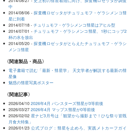
2014/08/27 -
史上初の彗星着陸に向け、探査機ロゼッタが調査
中
2014/08/06 -
探査機ロゼッタがチュリュモフ・ゲラシメンコ彗
星に到着
2014/07/18 -
チュリュモフ・ゲラシメンコ彗星はアヒル型
2014/07/01 -
チュリュモフ・ゲラシメンコ彗星、1秒にコップ2
杯の水を放出
2014/05/20 -
探査機ロゼッタがとらえたチュリュモフ・ゲラシ
メンコ彗星
〈関連製品・商品〉
電子書籍で読む「最新・彗星学」 天文学者が解説する最新の彗
星像
魅惑の彗星写真ポスター
関連記事
2026/04/10
2026年4月 パンスターズ彗星が3等前後
2026/03/27
2026年4月 マップス彗星が0等前後
2026/02/02
星ナビ3月号は「観望から撮影まで！ひな祭り皆既
月食大特集」
2026/01/23
公式ブログ：彗星を止めろ、実践メトカーフガイ