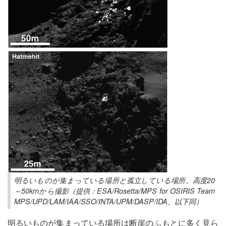
明るいものが集まっている場所と孤立している場所。高度20
～50kmから撮影（提供：ESA/Rosetta/MPS for OSIRIS Team
MPS/UPD/LAM/IAA/SSO/INTA/UPM/DASP/IDA、以下同）
明るいものが集まっている場所は断崖のふもとに多く見ら