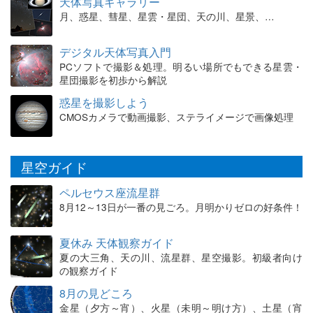
天体写真ギャラリー
月、惑星、彗星、星雲・星団、天の川、星景、…
デジタル天体写真入門
PCソフトで撮影＆処理。明るい場所でもできる星雲・
星団撮影を初歩から解説
惑星を撮影しよう
CMOSカメラで動画撮影、ステライメージで画像処理
星空ガイド
ペルセウス座流星群
8月12～13日が一番の見ごろ。月明かりゼロの好条件！
夏休み 天体観察ガイド
夏の大三角、天の川、流星群、星空撮影。初級者向け
の観察ガイド
8月の見どころ
金星（夕方～宵）、火星（未明～明け方）、土星（宵