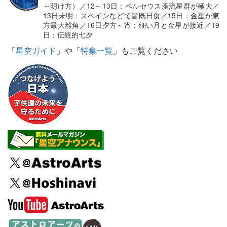
～明け方）／12～13日：ペルセウス座流星群が極大／
13日未明：スペインなどで皆既日食／15日：金星が東
方最大離角／16日夕方～宵：細い月と金星が接近／19
日：伝統的七夕
「
星空ガイド
」や「
特集一覧
」もご覧ください