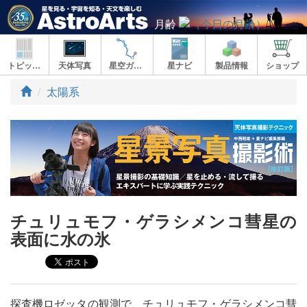
月齢
トピックス
天体写真
星空ガイド
星ナビ
製品情報
ショップ
ト
太陽系
ッ
プ
チュリュモフ・ゲラシメンコ彗星の
表面に水の氷
探査機ロゼッタの観測で、チュリュモフ・ゲラシメンコ彗