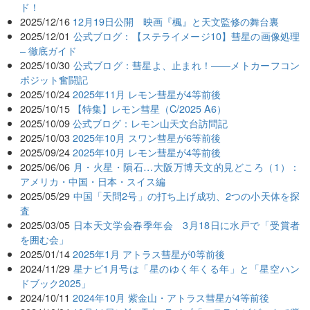
ド！
2025/12/16
12月19日公開 映画『楓』と天文監修の舞台裏
2025/12/01
公式ブログ：【ステライメージ10】彗星の画像処理
– 徹底ガイド
2025/10/30
公式ブログ：彗星よ、止まれ！――メトカーフコン
ポジット奮闘記
2025/10/24
2025年11月 レモン彗星が4等前後
2025/10/15
【特集】レモン彗星（C/2025 A6）
2025/10/09
公式ブログ：レモン山天文台訪問記
2025/10/03
2025年10月 スワン彗星が6等前後
2025/09/24
2025年10月 レモン彗星が4等前後
2025/06/06
月・火星・隕石…大阪万博天文的見どころ（1）：
アメリカ・中国・日本・スイス編
2025/05/29
中国「天問2号」の打ち上げ成功、2つの小天体を探
査
2025/03/05
日本天文学会春季年会 3月18日に水戸で「受賞者
を囲む会」
2025/01/14
2025年1月 アトラス彗星が0等前後
2024/11/29
星ナビ1月号は「星のゆく年くる年」と「星空ハン
ドブック2025」
2024/10/11
2024年10月 紫金山・アトラス彗星が4等前後