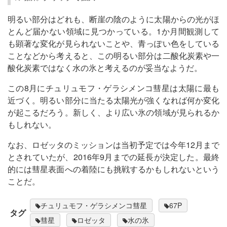
明るい部分はどれも、断崖の陰のように太陽からの光がほ
とんど届かない領域に見つかっている。1か月間観測して
も顕著な変化が見られないことや、青っぽい色をしている
ことなどから考えると、この明るい部分は二酸化炭素や一
酸化炭素ではなく水の氷と考えるのが妥当なようだ。
この8月にチュリュモフ・ゲラシメンコ彗星は太陽に最も
近づく。明るい部分に当たる太陽光が強くなれば何か変化
が起こるだろう。新しく、より広い氷の領域が見られるか
もしれない。
なお、ロゼッタのミッションは当初予定では今年12月まで
とされていたが、2016年9月までの延長が決定した。最終
的には彗星表面への着陸にも挑戦するかもしれないという
ことだ。
チュリュモフ・ゲラシメンコ彗星
67P
タグ
彗星
ロゼッタ
水の氷