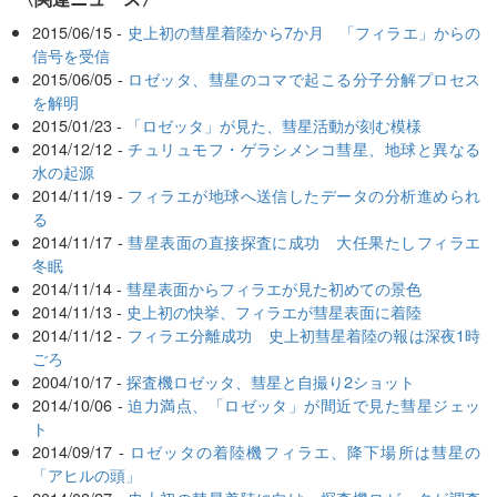
2015/06/15 -
史上初の彗星着陸から7か月 「フィラエ」からの
信号を受信
2015/06/05 -
ロゼッタ、彗星のコマで起こる分子分解プロセス
を解明
2015/01/23 -
「ロゼッタ」が見た、彗星活動が刻む模様
2014/12/12 -
チュリュモフ・ゲラシメンコ彗星、地球と異なる
水の起源
2014/11/19 -
フィラエが地球へ送信したデータの分析進められ
る
2014/11/17 -
彗星表面の直接探査に成功 大任果たしフィラエ
冬眠
2014/11/14 -
彗星表面からフィラエが見た初めての景色
2014/11/13 -
史上初の快挙、フィラエが彗星表面に着陸
2014/11/12 -
フィラエ分離成功 史上初彗星着陸の報は深夜1時
ごろ
2004/10/17 -
探査機ロゼッタ、彗星と自撮り2ショット
2014/10/06 -
迫力満点、「ロゼッタ」が間近で見た彗星ジェッ
ト
2014/09/17 -
ロゼッタの着陸機フィラエ、降下場所は彗星の
「アヒルの頭」