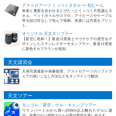
アストロアーツ くっつくタオル 〜 包むーん
表面と裏面を合わせるとぴたっとくっつく不思議なタ
オル。ペットボトルやスマホ、アイピースやケーブル
等を結び目なしで包んで収納。表面には月面をプリン
ト。
オリジナル 天文タンブラー
【星空に乾杯！】黄道12星座とマウナケアの星空をデ
ザインしたステンレスサーモタンブラー。黄道12星座
に新色モカブラウンが追加。
天文講習会
天体写真撮影や画像処理、アストロアーツのソフトウ
ェアの使いこなし方法などをオンラインで解説
天文ツアー
モンゴル「星空」ゲル・キャンプツアー
ウランバートルから西へ250km以上離れたゲルに連
泊。光害のない場所でペルセ群や星空を楽しめます