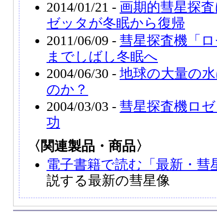
2014/01/21 -
画期的彗星探査
ゼッタが冬眠から復帰
2011/06/09 -
彗星探査機「ロゼ
までしばし冬眠へ
2004/06/30 -
地球の大量の水
のか？
2004/03/03 -
彗星探査機ロゼ
功
〈関連製品・商品〉
電子書籍で読む「最新・彗
説する最新の彗星像