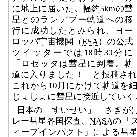
に地上に届いた。幅約5kmの彗
星とのランデブー軌道への移
行に成功したとみられ、ヨー
ロッパ宇宙機関（
ESA
）の公式
ツイッターでは18時30分に
「ロゼッタは彗星に到着。軌
道に入りました！」と投稿さ
これから10月にかけて軌道を
じょじょに彗星に接近していく
日本の「すいせい」「さきがけ
レー彗星各国探査、
NASA
の「
ィープインパクト」による彗