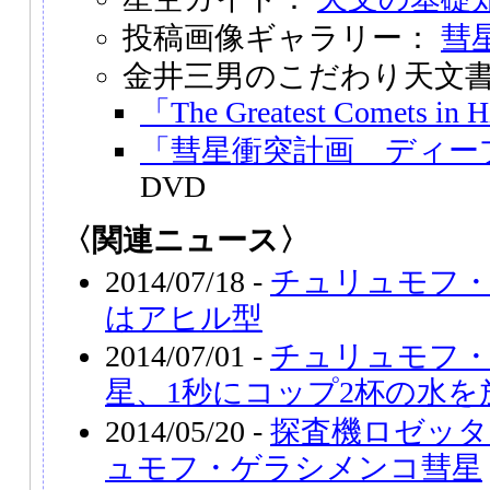
投稿画像ギャラリー：
彗
金井三男のこだわり天文
「The Greatest Comets in 
「彗星衝突計画 ディー
DVD
〈関連ニュース〉
2014/07/18 -
チュリュモフ
はアヒル型
2014/07/01 -
チュリュモフ
星、1秒にコップ2杯の水を
2014/05/20 -
探査機ロゼッ
ュモフ・ゲラシメンコ彗星