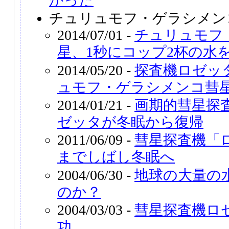
かった
チュリュモフ・ゲラシメン
2014/07/01 -
チュリュモフ
星、1秒にコップ2杯の水
2014/05/20 -
探査機ロゼッ
ュモフ・ゲラシメンコ彗
2014/01/21 -
画期的彗星探
ゼッタが冬眠から復帰
2011/06/09 -
彗星探査機「ロ
までしばし冬眠へ
2004/06/30 -
地球の大量の
のか？
2004/03/03 -
彗星探査機ロ
功