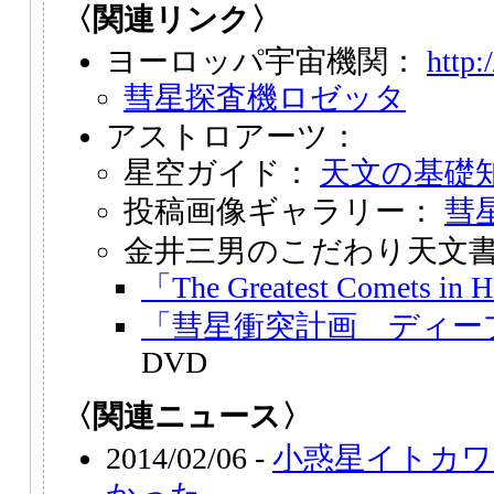
〈関連リンク〉
ヨーロッパ宇宙機関：
http:
彗星探査機ロゼッタ
アストロアーツ：
星空ガイド：
天文の基礎知
投稿画像ギャラリー：
彗
金井三男のこだわり天文
「The Greatest Comets in 
「彗星衝突計画 ディー
DVD
〈関連ニュース〉
2014/02/06 -
小惑星イトカワ