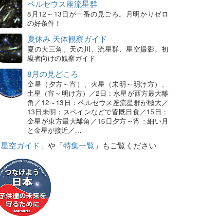
ペルセウス座流星群
8月12～13日が一番の見ごろ。月明かりゼロ
の好条件！
夏休み 天体観察ガイド
夏の大三角、天の川、流星群、星空撮影。初
級者向けの観察ガイド
8月の見どころ
金星（夕方～宵）、火星（未明～明け方）、
土星（宵～明け方）／2日：水星が西方最大離
角／12～13日：ペルセウス座流星群が極大／
13日未明：スペインなどで皆既日食／15日：
金星が東方最大離角／16日夕方～宵：細い月
と金星が接近／…
「
星空ガイド
」や「
特集一覧
」もご覧ください