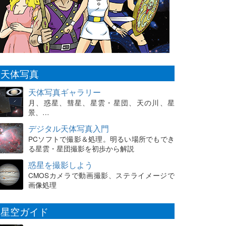
天体写真
天体写真ギャラリー
月、惑星、彗星、星雲・星団、天の川、星
景、…
デジタル天体写真入門
PCソフトで撮影＆処理。明るい場所でもでき
る星雲・星団撮影を初歩から解説
惑星を撮影しよう
CMOSカメラで動画撮影、ステライメージで
画像処理
星空ガイド