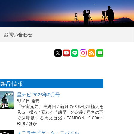
お問い合わせ
製品情報
星ナビ 2026年9月号
8月5日 発売
「宇宙兄弟」最終回 / 新月のペルセ群極大を
見る・撮る / 変わる「惑星」の定義 / 星空の下
で深呼吸する天文台浴 / TAMRON 12-20mm
F2.8 / ほか
ステラナビゲータ・モバイル