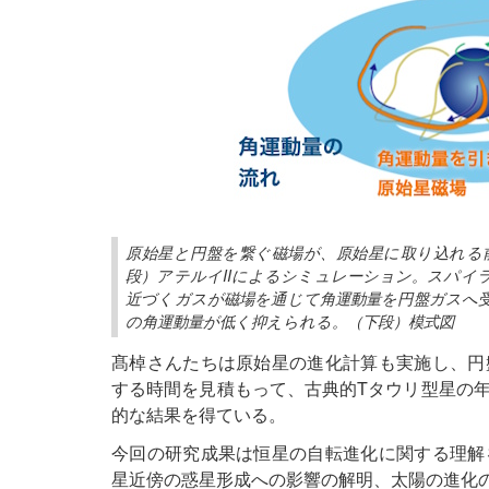
原始星と円盤を繋ぐ磁場が、原始星に取り込れる
段）アテルイIIによるシミュレーション。スパイ
近づくガスが磁場を通じて角運動量を円盤ガスへ
の角運動量が低く抑えられる。（下段）模式図
髙棹さんたちは原始星の進化計算も実施し、円
する時間を見積もって、古典的Tタウリ型星の
的な結果を得ている。
今回の研究成果は恒星の自転進化に関する理解
星近傍の惑星形成への影響の解明、太陽の進化