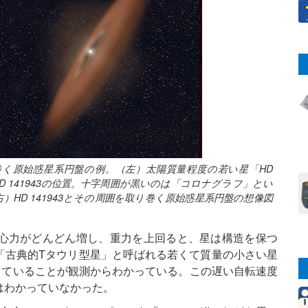
く原始惑星系円盤の例。（左）太陽質量程度の若い星「HD
D 141943の位置。十字周囲が黒いのは「コロナグラフ」とい
HD 141943とその周囲を取り巻く原始惑星系円盤の想像図
心力がどんどん増し、重力を上回ると、星は構造を保つ
「古典的Tタウリ型星」と呼ばれる若くて質量の小さい星
していることが観測からわかっている。この遅い自転速度
はわかっていなかった。