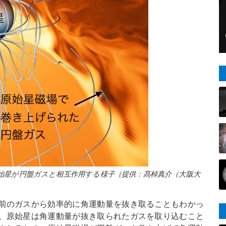
始星が円盤ガスと相互作用する様子（提供：髙棹真介（大阪大
前のガスから効率的に角運動量を抜き取ることもわかっ
、原始星は角運動量が抜き取られたガスを取り込むこと