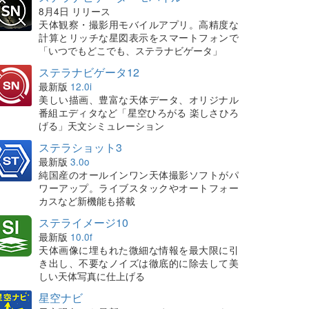
8月4日 リリース
天体観察・撮影用モバイルアプリ。高精度な
計算とリッチな星図表示をスマートフォンで
「いつでもどこでも、ステラナビゲータ」
ステラナビゲータ12
最新版
12.0i
美しい描画、豊富な天体データ、オリジナル
番組エディタなど「星空ひろがる 楽しさひろ
げる」天文シミュレーション
ステラショット3
最新版
3.0o
純国産のオールインワン天体撮影ソフトがパ
ワーアップ。ライブスタックやオートフォー
カスなど新機能も搭載
ステライメージ10
最新版
10.0f
天体画像に埋もれた微細な情報を最大限に引
き出し、不要なノイズは徹底的に除去して美
しい天体写真に仕上げる
星空ナビ