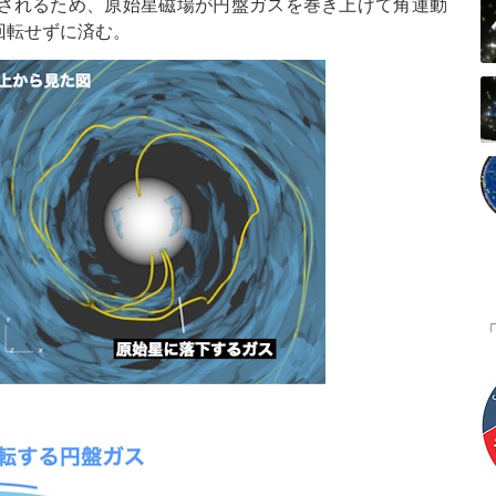
されるため、原始星磁場が円盤ガスを巻き上げて角運動
回転せずに済む。