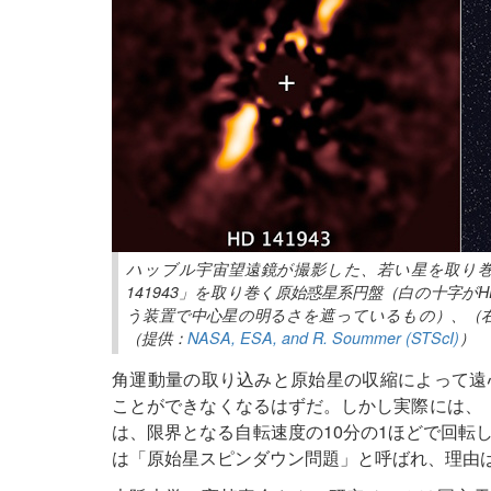
ハッブル宇宙望遠鏡が撮影した、若い星を取り巻
141943」を取り巻く原始惑星系円盤（白の十字がH
う装置で中心星の明るさを遮っているもの）、（右）
（提供：
NASA, ESA, and R. Soummer (STScI)
）
角運動量の取り込みと原始星の収縮によって遠
ことができなくなるはずだ。しかし実際には、
は、限界となる自転速度の10分の1ほどで回転
は「原始星スピンダウン問題」と呼ばれ、理由