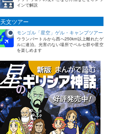
インで解説
天文ツアー
モンゴル「星空」ゲル・キャンプツアー
ウランバートルから西へ250km以上離れたゲ
ルに連泊。光害のない場所でペルセ群や星空
を楽しめます