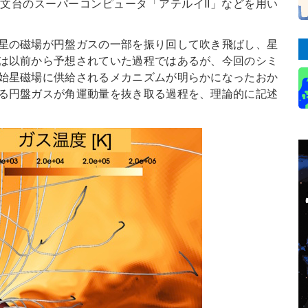
文台のスーパーコンピュータ「アテルイII」などを用い
星の磁場が円盤ガスの一部を振り回して吹き飛ばし、星
は以前から予想されていた過程ではあるが、今回のシミ
始星磁場に供給されるメカニズムが明らかになったおか
る円盤ガスが角運動量を抜き取る過程を、理論的に記述