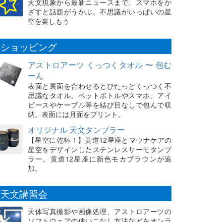
天文現象から最新ニュースまで、スマホをか
ざすと話題がうかぶ。不思議がいっぱいの星
空を楽しもう
ショッピング
アストロアーツ くっつくタオル 〜 包む
ーん
表面と裏面を合わせるとぴたっとくっつく不
思議なタオル。ペットボトルやスマホ、アイ
ピースやケーブル等を結び目なしで包んで収
納。表面には月面をプリント。
オリジナル 天文タンブラー
【星空に乾杯！】黄道12星座とマウナケアの
星空をデザインしたステンレスサーモタンブ
ラー。黄道12星座に新色モカブラウンが追
加。
天文講習会
天体写真撮影や画像処理、アストロアーツの
ソフトウェアの使いこなし方法などをオンラ