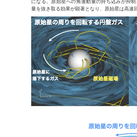
になる。原始星への角運動量の持ち込みが抑制
量を抜き取る効果が顕著となり、原始星は高速