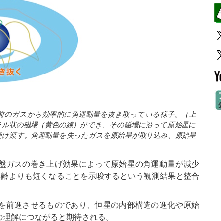
前のガスから効率的に角運動量を抜き取っている様子。（上
ラル状の磁場（黄色の線）ができ、その磁場に沿って原始星に
受け渡す。角運動量を失ったガスを原始星が取り込み、原始星
盤ガスの巻き上げ効果によって原始星の角運動量が減少
年齢よりも短くなることを示唆するという観測結果と整合
を前進させるものであり、恒星の内部構造の進化や原始
の理解につながると期待される。