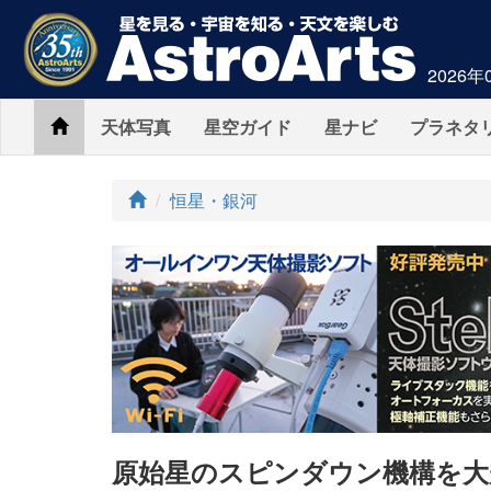
2026年
Home
天体写真
星空ガイド
星ナビ
プラネタ
ト
恒星・銀河
ッ
プ
原始星のスピンダウン機構を大