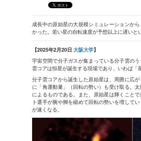
成長中の原始星の大規模シミュレーションから
かった。若い星の自転速度が予想以上に遅いと
【2025年2月20日
大阪大学
】
宇宙空間で分子ガスが集まっている分子雲のう
雲コアは恒星が誕生する現場であり、いわば「
分子雲コアから誕生した原始星は、周囲に広が
に「角運動量」（回転の勢い）も受け取る。太
によるものである。また、原始星は輝くことで
ト選手が腕や脚を縮めて回転の勢いを増してい
が速くなる。