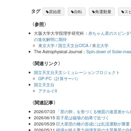
タグ
原始星
自転
角運動量
ス
〈参照〉
大阪大学大学院理学研究科：
赤ちゃん星のスピンダ
の進化解明に期待
東京大学
/
国立天文台CfCA
/
東北大学
The Astrophysical Journal：
Spin-down of Solar-mas
〈関連リンク〉
国立天文台天文シミュレーションプロジェクト
GP-PC（計算サーバ）
国立天文台
アテルイII
関連記事
2026/07/23
「星の卵」を形づくる物質の速度差から
2026/06/15
双子星は磁場の効果で近づく
2026/05/29
巨大星団の種の形成には乱流運動が重要
2026/05/11
磁場が操る重力崩壊直前の大質量星の自