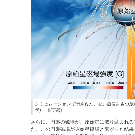
シミュレーションで示された、強い磁場をもつ原
学）、以下同）
さらに、円盤の磁場が、原始星に取り込まれる
た。この円盤磁場が原始星磁場と繋がった結果