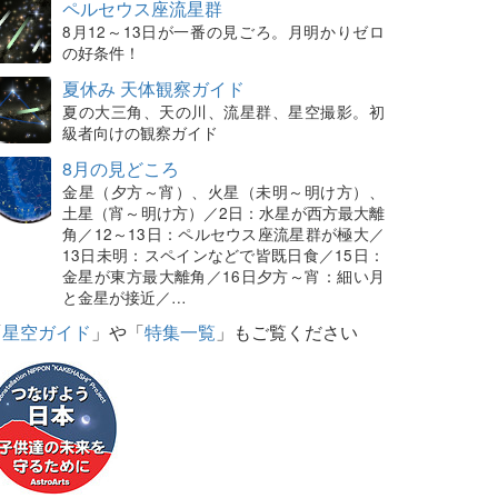
ペルセウス座流星群
8月12～13日が一番の見ごろ。月明かりゼロ
の好条件！
夏休み 天体観察ガイド
夏の大三角、天の川、流星群、星空撮影。初
級者向けの観察ガイド
8月の見どころ
金星（夕方～宵）、火星（未明～明け方）、
土星（宵～明け方）／2日：水星が西方最大離
角／12～13日：ペルセウス座流星群が極大／
13日未明：スペインなどで皆既日食／15日：
金星が東方最大離角／16日夕方～宵：細い月
と金星が接近／…
「
星空ガイド
」や「
特集一覧
」もご覧ください