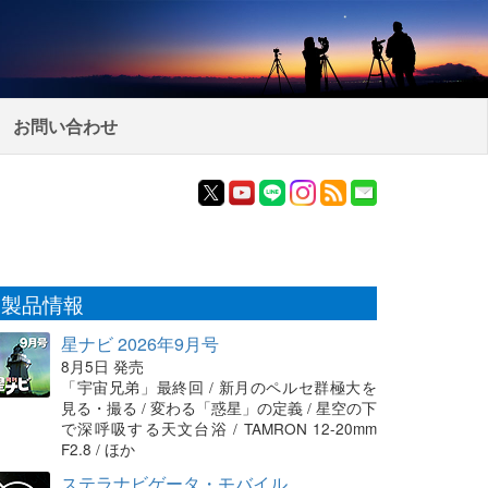
お問い合わせ
製品情報
星ナビ 2026年9月号
8月5日 発売
「宇宙兄弟」最終回 / 新月のペルセ群極大を
見る・撮る / 変わる「惑星」の定義 / 星空の下
で深呼吸する天文台浴 / TAMRON 12-20mm
F2.8 / ほか
ステラナビゲータ・モバイル