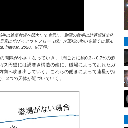
。前半は連星付近を拡大して表示し、動画の後半は計算領域全体
に垂直に伸びるアウトフロー（緑）が回転の勢いを遠くに運ん
 Inayoshi 2026、以下同）
間隔が小さくなっていき、1周ごとに約0.3～0.7%の割
ガス円盤には渦巻き構造の他に、磁場によって乱れたガ
方向へ吹き出していく。これらの働きによって連星が持
で、2つの天体が近づいていく。