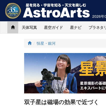
2026年
Home
天体写真
星空ガイド
星ナビ
プラネタ
ト
恒星・銀河
ッ
プ
双子星は磁場の効果で近づく