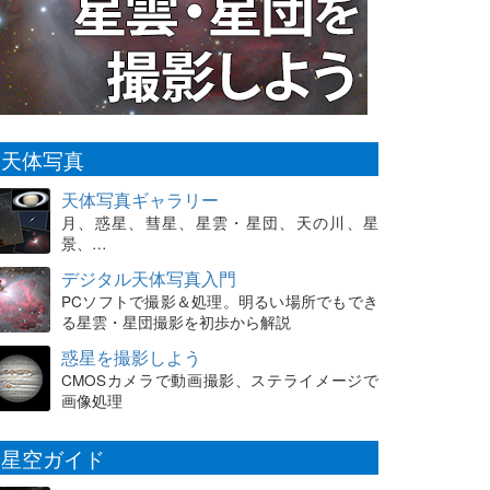
天体写真
天体写真ギャラリー
月、惑星、彗星、星雲・星団、天の川、星
景、…
デジタル天体写真入門
PCソフトで撮影＆処理。明るい場所でもでき
る星雲・星団撮影を初歩から解説
惑星を撮影しよう
CMOSカメラで動画撮影、ステライメージで
画像処理
星空ガイド