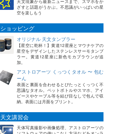
天文現象から最新ニュースまで、スマホをか
ざすと話題がうかぶ。不思議がいっぱいの星
空を楽しもう
ショッピング
オリジナル 天文タンブラー
【星空に乾杯！】黄道12星座とマウナケアの
星空をデザインしたステンレスサーモタンブ
ラー。黄道12星座に新色モカブラウンが追
加。
アストロアーツ くっつくタオル 〜 包む
ーん
表面と裏面を合わせるとぴたっとくっつく不
思議なタオル。ペットボトルやスマホ、アイ
ピースやケーブル等を結び目なしで包んで収
納。表面には月面をプリント。
天文講習会
天体写真撮影や画像処理、アストロアーツの
ソフトウェアの使いこなし方法などをオンラ