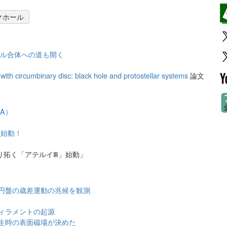
クホール
ール合体への道も開く
s with circumbinary disc: black hole and protostellar systems
論文
A）
」始動！
り拓く「アテルイⅢ」始動」
円盤の歳差運動の兆候を観測
ィラメントの起源
生時の表面磁場が決めた