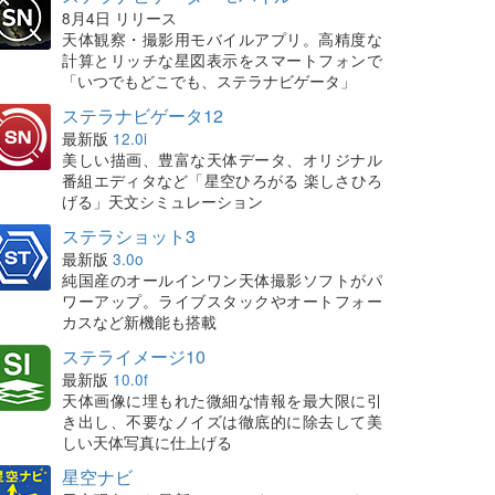
8月4日 リリース
天体観察・撮影用モバイルアプリ。高精度な
計算とリッチな星図表示をスマートフォンで
「いつでもどこでも、ステラナビゲータ」
ステラナビゲータ12
最新版
12.0i
美しい描画、豊富な天体データ、オリジナル
番組エディタなど「星空ひろがる 楽しさひろ
げる」天文シミュレーション
ステラショット3
最新版
3.0o
純国産のオールインワン天体撮影ソフトがパ
ワーアップ。ライブスタックやオートフォー
カスなど新機能も搭載
ステライメージ10
最新版
10.0f
天体画像に埋もれた微細な情報を最大限に引
き出し、不要なノイズは徹底的に除去して美
しい天体写真に仕上げる
星空ナビ