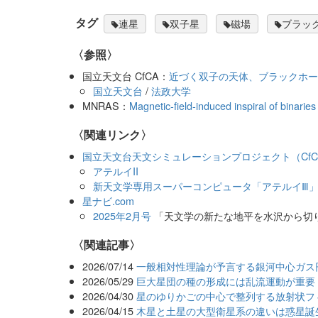
タグ
連星
双子星
磁場
ブラッ
〈参照〉
国立天文台 CfCA：
近づく双子の天体、ブラックホ
国立天文台
/
法政大学
MNRAS：
Magnetic-field-induced inspiral of binarie
〈関連リンク〉
国立天文台天文シミュレーションプロジェクト（CfC
アテルイII
新天文学専用スーパーコンピュータ「アテルイⅢ
星ナビ.com
2025年2月号
「天文学の新たな地平を水沢から切
関連記事
2026/07/14
一般相対性理論が予言する銀河中心ガス
2026/05/29
巨大星団の種の形成には乱流運動が重要
2026/04/30
星のゆりかごの中心で整列する放射状フ
2026/04/15
木星と土星の大型衛星系の違いは惑星誕