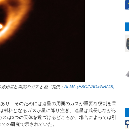
の原始星と周囲のガスと塵（提供：
ALMA (ESO/NAOJ/NRAO),
があり、そのためには連星の周囲のガスが重要な役割を果
は材料となるガスが星に降り注ぎ、連星は成長しながら
ガスは2つの天体を近づけるどころか、場合によっては引
までの研究で示されていた。