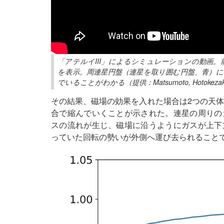
「アテルイIII」によるシミュレーションの動画
を表示。周連星円盤（連星を取り囲む円盤、青）
でいることがわかる（提供：Matsumoto, Hotokezaka,
その結果、磁場の効果を入れた場合は2つの天体の
合で縮んでいくことが示された。連星の周りの
スの流れが生じ、磁場に沿うようにガスが上下
っていた回転の勢いが外側へ運び去られること