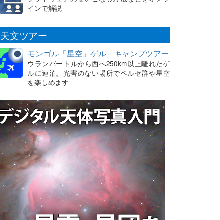
インで解説
天文ツアー
モンゴル「星空」ゲル・キャンプツアー
ウランバートルから西へ250km以上離れたゲ
ルに連泊。光害のない場所でペルセ群や星空
を楽しめます