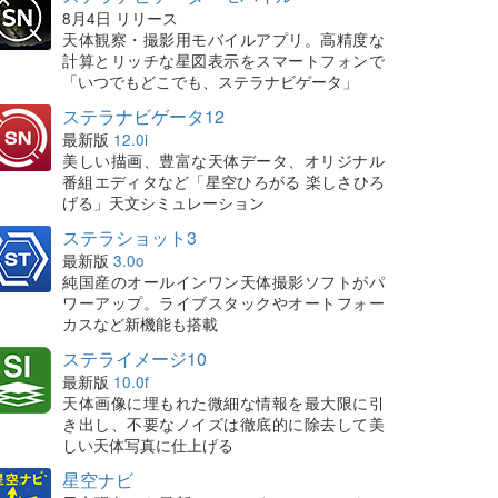
8月4日 リリース
天体観察・撮影用モバイルアプリ。高精度な
計算とリッチな星図表示をスマートフォンで
「いつでもどこでも、ステラナビゲータ」
ステラナビゲータ12
最新版
12.0i
美しい描画、豊富な天体データ、オリジナル
番組エディタなど「星空ひろがる 楽しさひろ
げる」天文シミュレーション
ステラショット3
最新版
3.0o
純国産のオールインワン天体撮影ソフトがパ
ワーアップ。ライブスタックやオートフォー
カスなど新機能も搭載
ステライメージ10
最新版
10.0f
天体画像に埋もれた微細な情報を最大限に引
き出し、不要なノイズは徹底的に除去して美
しい天体写真に仕上げる
星空ナビ