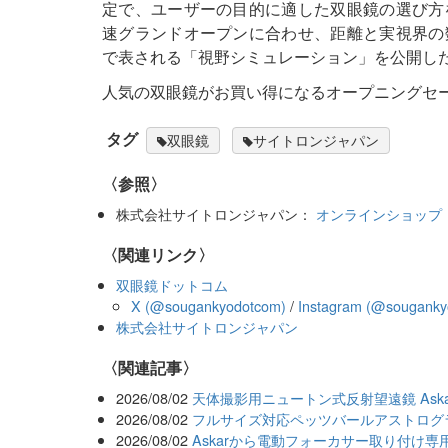
定で、ユーザーの目的に適した双眼鏡の選び方を提
速グランドオープンに合わせ、距離と実視界の
で表される「視野シミュレーション」を公開し
人気の双眼鏡がお買い得になるオープニングセ
タグ
双眼鏡
サイトロンジャパン
〈参照〉
株式会社サイトロンジャパン：
オンラインショップ
〈関連リンク〉
双眼鏡ドットコム
X (@sougankyodotcom)
/
Instagram (@souganky
株式会社サイトロンジャパン
関連記事
2026/08/02
天体撮影用ニュートン式反射望遠鏡 Aska
2026/08/02
フルサイズ対応ペッツバールアストログラフA
2026/08/02
Askarから電動フォーカサー取り付け専