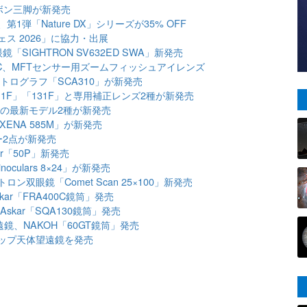
ーボン三脚が新発売
弾「Nature DX」シリーズが35% OFF
ス 2026」に協力・出展
SIGHTRON SV632ED SWA」新発売
-C、MFTセンサー用ズームフィッシュアイレンズ
ストログラフ「SCA310」が新発売
11F」「131F」と専用補正レンズ2種が新発売
」の最新モデル2種が新発売
「XENA 585M」が新発売
サー2点が新発売
r「50P」新発売
noculars 8×24」が新発売
双眼鏡「Comet Scan 25×100」新発売
r「FRA400C鏡筒」発売
kar「SQA130鏡筒」発売
鏡、NAKOH「60GT鏡筒」発売
ップ天体望遠鏡を発売