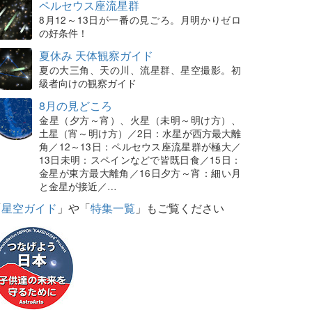
ペルセウス座流星群
8月12～13日が一番の見ごろ。月明かりゼロ
の好条件！
夏休み 天体観察ガイド
夏の大三角、天の川、流星群、星空撮影。初
級者向けの観察ガイド
8月の見どころ
金星（夕方～宵）、火星（未明～明け方）、
土星（宵～明け方）／2日：水星が西方最大離
角／12～13日：ペルセウス座流星群が極大／
13日未明：スペインなどで皆既日食／15日：
金星が東方最大離角／16日夕方～宵：細い月
と金星が接近／…
「
星空ガイド
」や「
特集一覧
」もご覧ください