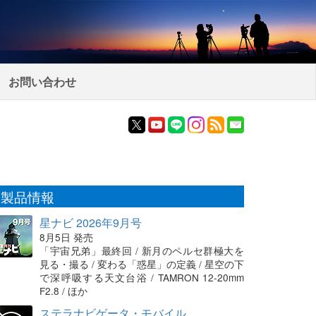
お問い合わせ
製品情報
星ナビ 2026年9月号
8月5日 発売
「宇宙兄弟」最終回 / 新月のペルセ群極大を
見る・撮る / 変わる「惑星」の定義 / 星空の下
で深呼吸する天文台浴 / TAMRON 12-20mm
F2.8 / ほか
ステラナビゲータ・モバイル