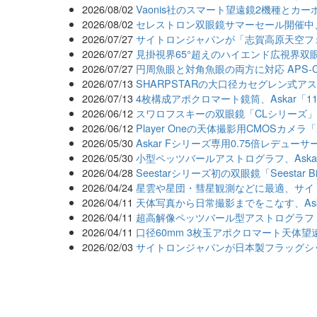
2026/08/02
Vaonis社のスマート望遠鏡2機種とカ
2026/08/02
セレストロン双眼鏡サマーセール開催中、第1
2026/07/27
サイトロンジャパンが「志賀高原天空フェ
2026/07/27
見掛視界65°超えのハイエンド広視界双眼鏡「
2026/07/27
円周魚眼と対角魚眼の両方に対応 APS
2026/07/13
SHARPSTARの大口径カセグレン式ア
2026/07/13
4枚構成アポクロマート鏡筒、Askar「1
2026/06/12
スワロフスキーの双眼鏡「CLシリーズ
2026/06/12
Player Oneの天体撮影用CMOSカメラ
2026/05/30
Askar Fシリーズ専用0.75倍レデュー
2026/05/30
小型ペッツバールアストログラフ、Aska
2026/04/28
Seestarシリーズ初の双眼鏡「Seestar Bi
2026/04/24
星雲や星団・彗星観測などに最適、サイトロン
2026/04/11
天体写真から日常撮影までをこなす、Aska
2026/04/11
超高解像ペッツバール型アストログラフ As
2026/04/11
口径60mm 3枚玉アポクロマート天体望遠
2026/02/03
サイトロンジャパンが日本製フラッグシ