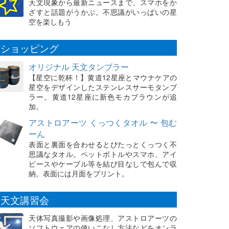
天文現象から最新ニュースまで、スマホをか
ざすと話題がうかぶ。不思議がいっぱいの星
空を楽しもう
ショッピング
オリジナル 天文タンブラー
【星空に乾杯！】黄道12星座とマウナケアの
星空をデザインしたステンレスサーモタンブ
ラー。黄道12星座に新色モカブラウンが追
加。
アストロアーツ くっつくタオル 〜 包む
ーん
表面と裏面を合わせるとぴたっとくっつく不
思議なタオル。ペットボトルやスマホ、アイ
ピースやケーブル等を結び目なしで包んで収
納。表面には月面をプリント。
天文講習会
天体写真撮影や画像処理、アストロアーツの
ソフトウェアの使いこなし方法などをオンラ