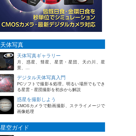
天体写真
天体写真ギャラリー
月、惑星、彗星、星雲・星団、天の川、星
景、…
デジタル天体写真入門
PCソフトで撮影＆処理。明るい場所でもでき
る星雲・星団撮影を初歩から解説
惑星を撮影しよう
CMOSカメラで動画撮影、ステライメージで
画像処理
星空ガイド