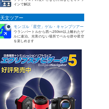
インで解説
天文ツアー
モンゴル「星空」ゲル・キャンプツアー
ウランバートルから西へ250km以上離れたゲ
ルに連泊。光害のない場所でペルセ群や星空
を楽しめます