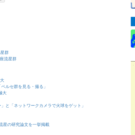
流星群
し座流星群
極大
「ペルセ群を見る・撮る」
極大
）
ー」と「ネットワークカメラで火球をゲット」
大
流星の研究論文を一挙掲載