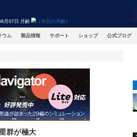
08月07日
月齢
リウム
製品情報
サポート
ショップ
公式ブログ
座流星群が極大