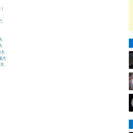
～）
た
大
大
極大
極大
極大