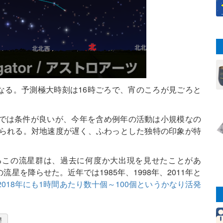
となる。予測極大時刻は16時ごろで、宵のころが見ごろと
では条件が良いが、今年を含め例年の活動は小規模なの
みられる。対地速度が遅く、ふわっとした独特の印象が特
るこの流星群は、過去に何度か大出現を見せたことがあ
の流星を降らせた。近年では1985年、1998年、2011年と
2018年にも1時間あたり数十個～100個というかなり活発
星