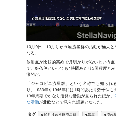
10月9日、10月りゅう座流星群の活動が極大
なる。
放射点が比較的高めで月明かりがないという点
で、好条件といっても1時間あたり5個程度と
徴的だ。
「ジャコビニ流星群」という名称でも知られ
り、1933年や1946年には1時間あたり数千個も
13年周期でかなり活発な活動が見られたほか、
な活動
が北欧などで見られ話題となった。
タグ
10月りゅう座流星群
流星
流れ