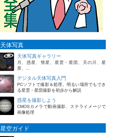
天体写真
天体写真ギャラリー
月、惑星、彗星、星雲・星団、天の川、星
景、…
デジタル天体写真入門
PCソフトで撮影＆処理。明るい場所でもでき
る星雲・星団撮影を初歩から解説
惑星を撮影しよう
CMOSカメラで動画撮影、ステライメージで
画像処理
星空ガイド