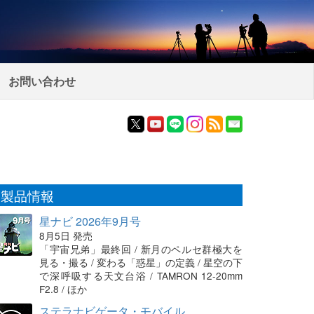
お問い合わせ
製品情報
星ナビ 2026年9月号
8月5日 発売
「宇宙兄弟」最終回 / 新月のペルセ群極大を
見る・撮る / 変わる「惑星」の定義 / 星空の下
で深呼吸する天文台浴 / TAMRON 12-20mm
F2.8 / ほか
ステラナビゲータ・モバイル