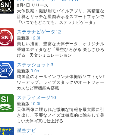
8月4日 リリース
天体観察・撮影用モバイルアプリ。高精度な
計算とリッチな星図表示をスマートフォンで
「いつでもどこでも、ステラナビゲータ」
ステラナビゲータ12
最新版
12.0i
美しい描画、豊富な天体データ、オリジナル
番組エディタなど「星空ひろがる 楽しさひろ
げる」天文シミュレーション
ステラショット3
最新版
3.0o
純国産のオールインワン天体撮影ソフトがパ
ワーアップ。ライブスタックやオートフォー
カスなど新機能も搭載
ステライメージ10
最新版
10.0f
天体画像に埋もれた微細な情報を最大限に引
き出し、不要なノイズは徹底的に除去して美
しい天体写真に仕上げる
星空ナビ