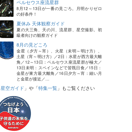
ペルセウス座流星群
8月12～13日が一番の見ごろ。月明かりゼロ
の好条件！
夏休み 天体観察ガイド
夏の大三角、天の川、流星群、星空撮影。初
級者向けの観察ガイド
8月の見どころ
金星（夕方～宵）、火星（未明～明け方）、
土星（宵～明け方）／2日：水星が西方最大離
角／12～13日：ペルセウス座流星群が極大／
13日未明：スペインなどで皆既日食／15日：
金星が東方最大離角／16日夕方～宵：細い月
と金星が接近／…
「
星空ガイド
」や「
特集一覧
」もご覧ください