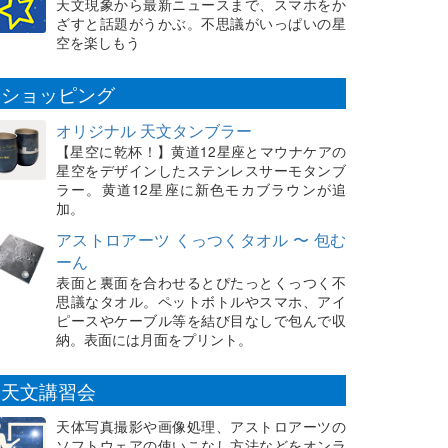
天文現象から最新ニュースまで、スマホをか
ざすと話題がうかぶ。不思議がいっぱいの星
空を楽しもう
ショッピング
オリジナル 天文タンブラー
【星空に乾杯！】黄道12星座とマウナケアの
星空をデザインしたステンレスサーモタンブ
ラー。黄道12星座に新色モカブラウンが追
加。
アストロアーツ くっつくタオル 〜 包む
ーん
表面と裏面を合わせるとぴたっとくっつく不
思議なタオル。ペットボトルやスマホ、アイ
ピースやケーブル等を結び目なしで包んで収
納。表面には月面をプリント。
天文講習会
天体写真撮影や画像処理、アストロアーツの
ソフトウェアの使いこなし方法などをオンラ