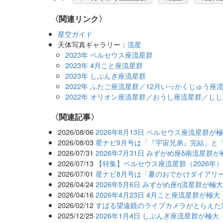
〈関連リンク〉
星空ガイド
天体写真ギャラリー：
流星
2023年 ペルセウス座流星群
2023年 4月こと座流星群
2023年 しぶんぎ座流星群
2022年 ふたご座流星群／12月いっかくじゅう座
2022年 オリオン座流星群／おうし座流星群／し
関連記事
2026/08/06
2026年8月13日 ペルセウス座流星群が
2026/08/03
星ナビ9月号は「『宇宙兄弟』完結」と
2026/07/31
2026年7月31日 みずがめ座δ南流星群が
2026/07/13
【特集】ペルセウス座流星群（2026年
2026/07/01
星ナビ8月号は「夏のおでかけダイアリ
2026/04/24
2026年5月6日 みずがめ座η流星群が極
2026/04/16
2026年4月23日 4月こと座流星群が極大
2026/02/12
すばる望遠鏡のライブカメラがとらえた
2025/12/25
2026年1月4日 しぶんぎ座流星群が極大