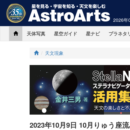
2026年
Home
天体写真
星空ガイド
星ナビ
プラネタ
ト
天文現象
ッ
プ
2023年10月9日 10月りゅう