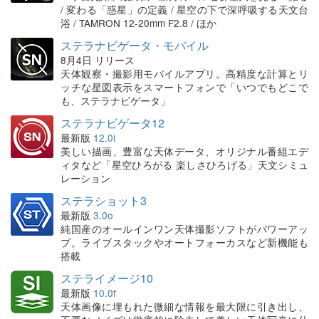
/ 変わる「惑星」の定義 / 星空の下で深呼吸する天文台
浴 / TAMRON 12-20mm F2.8 / ほか
ステラナビゲータ・モバイル
8月4日 リリース
天体観察・撮影用モバイルアプリ。高精度な計算とリ
ッチな星図表示をスマートフォンで「いつでもどこで
も、ステラナビゲータ」
ステラナビゲータ12
最新版
12.0i
美しい描画、豊富な天体データ、オリジナル番組エデ
ィタなど「星空ひろがる 楽しさひろげる」天文シミュ
レーション
ステラショット3
最新版
3.0o
純国産のオールインワン天体撮影ソフトがパワーアッ
プ。ライブスタックやオートフォーカスなど新機能も
搭載
ステライメージ10
最新版
10.0f
天体画像に埋もれた微細な情報を最大限に引き出し、