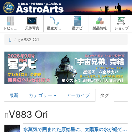
トピックス
天体写真
星空ガイド
星ナビ
製品情報
ショップ
ト
V883 Ori
ッ
プ
AstroArts
最新
カテゴリー
アーカイブ
タグ
Topics
V883 Ori
水蒸気で囲まれた原始星に、太陽系の水が経てきた歴史を見る