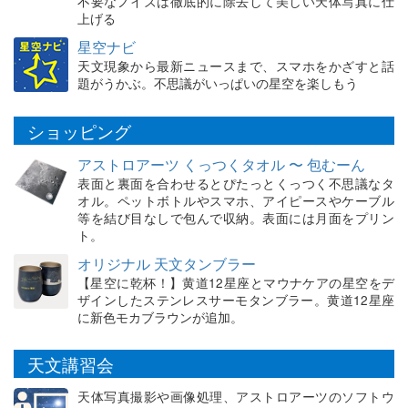
不要なノイズは徹底的に除去して美しい天体写真に仕
上げる
星空ナビ
天文現象から最新ニュースまで、スマホをかざすと話
題がうかぶ。不思議がいっぱいの星空を楽しもう
ショッピング
アストロアーツ くっつくタオル 〜 包むーん
表面と裏面を合わせるとぴたっとくっつく不思議なタ
オル。ペットボトルやスマホ、アイピースやケーブル
等を結び目なしで包んで収納。表面には月面をプリン
ト。
オリジナル 天文タンブラー
【星空に乾杯！】黄道12星座とマウナケアの星空をデ
ザインしたステンレスサーモタンブラー。黄道12星座
に新色モカブラウンが追加。
天文講習会
天体写真撮影や画像処理、アストロアーツのソフトウ