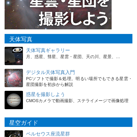
天体写真
天体写真ギャラリー
月、惑星、彗星、星雲・星団、天の川、星景、…
デジタル天体写真入門
PCソフトで撮影＆処理。明るい場所でもできる星雲・
星団撮影を初歩から解説
惑星を撮影しよう
CMOSカメラで動画撮影、ステライメージで画像処理
星空ガイド
ペルセウス座流星群