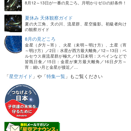
8月12～13日が一番の見ごろ。月明かりゼロの好条件！
夏休み 天体観察ガイド
夏の大三角、天の川、流星群、星空撮影。初級者向け
の観察ガイド
8月の見どころ
金星（夕方～宵）、火星（未明～明け方）、土星（宵
～明け方）／2日：水星が西方最大離角／12～13日：ペ
ルセウス座流星群が極大／13日未明：スペインなどで
皆既日食／15日：金星が東方最大離角／16日夕方～
宵：細い月と金星が接近／…
「
星空ガイド
」や「
特集一覧
」もご覧ください