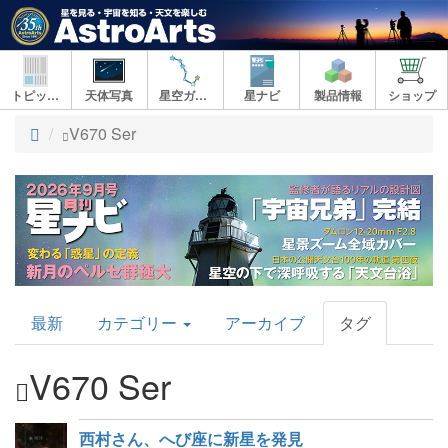
トピックス
天体写真
星空ガイド
星ナビ
製品情報
ショップ
ト
V670 Ser
ッ
プ
AstroArts
最新
カテゴリー
アーカイブ
タグ
Topics
V670 Ser
西村さん、へび座に新星を発見