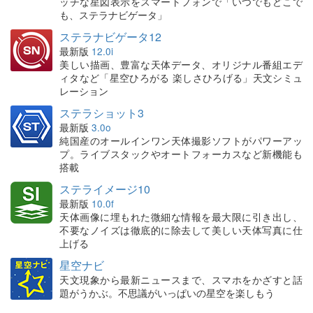
ッチな星図表示をスマートフォンで「いつでもどこで
も、ステラナビゲータ」
ステラナビゲータ12
最新版
12.0i
美しい描画、豊富な天体データ、オリジナル番組エデ
ィタなど「星空ひろがる 楽しさひろげる」天文シミュ
レーション
ステラショット3
最新版
3.0o
純国産のオールインワン天体撮影ソフトがパワーアッ
プ。ライブスタックやオートフォーカスなど新機能も
搭載
ステライメージ10
最新版
10.0f
天体画像に埋もれた微細な情報を最大限に引き出し、
不要なノイズは徹底的に除去して美しい天体写真に仕
上げる
星空ナビ
天文現象から最新ニュースまで、スマホをかざすと話
題がうかぶ。不思議がいっぱいの星空を楽しもう