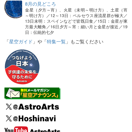
8月の見どころ
金星（夕方～宵）、火星（未明～明け方）、土星（宵
～明け方）／12～13日：ペルセウス座流星群が極大／
13日未明：スペインなどで皆既日食／15日：金星が東
方最大離角／16日夕方～宵：細い月と金星が接近／19
日：伝統的七夕
「
星空ガイド
」や「
特集一覧
」もご覧ください