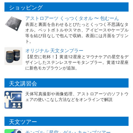
ショッピング
アストロアーツ くっつくタオル 〜 包むーん
表面と裏面を合わせるとぴたっとくっつく不思議なタ
オル。ペットボトルやスマホ、アイピースやケーブル
等を結び目なしで包んで収納。表面には月面をプリン
ト。
オリジナル 天文タンブラー
【星空に乾杯！】黄道12星座とマウナケアの星空をデ
ザインしたステンレスサーモタンブラー。黄道12星座
に新色モカブラウンが追加。
天文講習会
天体写真撮影や画像処理、アストロアーツのソフトウ
ェアの使いこなし方法などをオンラインで解説
天文ツアー
モンゴル「星空」ゲル・キャンプツアー