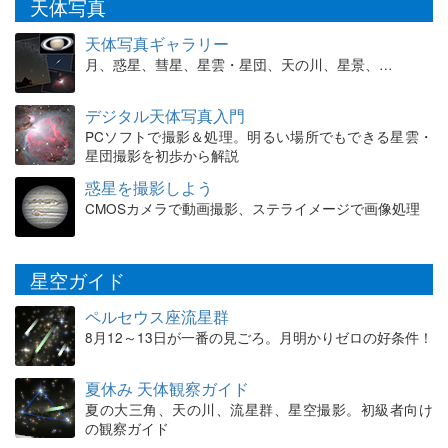
天体写真
天体写真ギャラリー
月、惑星、彗星、星雲・星団、天の川、星景、…
デジタル天体写真入門
PCソフトで撮影＆処理。明るい場所でもできる星雲・
星団撮影を初歩から解説
惑星を撮影しよう
CMOSカメラで動画撮影、ステライメージで画像処理
星空ガイド
ペルセウス座流星群
8月12～13日が一番の見ごろ。月明かりゼロの好条件！
夏休み 天体観察ガイド
夏の大三角、天の川、流星群、星空撮影。初級者向け
の観察ガイド