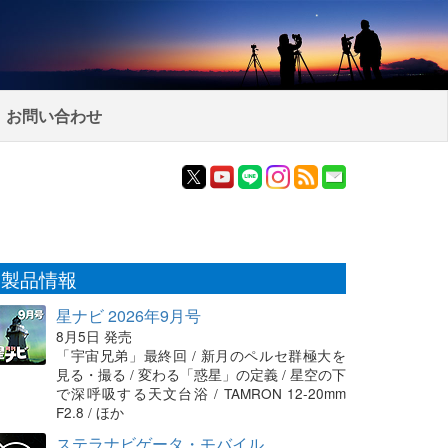
お問い合わせ
製品情報
星ナビ 2026年9月号
8月5日 発売
「宇宙兄弟」最終回 / 新月のペルセ群極大を
見る・撮る / 変わる「惑星」の定義 / 星空の下
で深呼吸する天文台浴 / TAMRON 12-20mm
F2.8 / ほか
ステラナビゲータ・モバイル