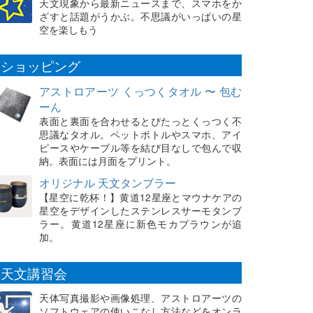
天文現象から最新ニュースまで、スマホをか
ざすと話題がうかぶ。不思議がいっぱいの星
空を楽しもう
ショッピング
アストロアーツ くっつくタオル 〜 包む
ーん
表面と裏面を合わせるとぴたっとくっつく不
思議なタオル。ペットボトルやスマホ、アイ
ピースやケーブル等を結び目なしで包んで収
納。表面には月面をプリント。
オリジナル 天文タンブラー
【星空に乾杯！】黄道12星座とマウナケアの
星空をデザインしたステンレスサーモタンブ
ラー。黄道12星座に新色モカブラウンが追
加。
天文講習会
天体写真撮影や画像処理、アストロアーツの
ソフトウェアの使いこなし方法などをオンラ