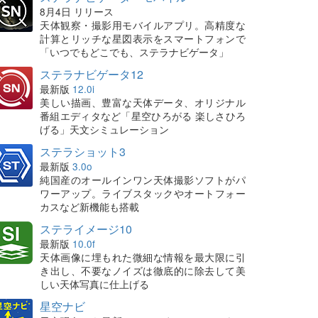
8月4日 リリース
天体観察・撮影用モバイルアプリ。高精度な
計算とリッチな星図表示をスマートフォンで
「いつでもどこでも、ステラナビゲータ」
ステラナビゲータ12
最新版
12.0i
美しい描画、豊富な天体データ、オリジナル
番組エディタなど「星空ひろがる 楽しさひろ
げる」天文シミュレーション
ステラショット3
最新版
3.0o
純国産のオールインワン天体撮影ソフトがパ
ワーアップ。ライブスタックやオートフォー
カスなど新機能も搭載
ステライメージ10
最新版
10.0f
天体画像に埋もれた微細な情報を最大限に引
き出し、不要なノイズは徹底的に除去して美
しい天体写真に仕上げる
星空ナビ