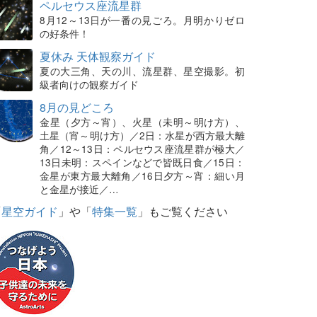
ペルセウス座流星群
8月12～13日が一番の見ごろ。月明かりゼロ
の好条件！
夏休み 天体観察ガイド
夏の大三角、天の川、流星群、星空撮影。初
級者向けの観察ガイド
8月の見どころ
金星（夕方～宵）、火星（未明～明け方）、
土星（宵～明け方）／2日：水星が西方最大離
角／12～13日：ペルセウス座流星群が極大／
13日未明：スペインなどで皆既日食／15日：
金星が東方最大離角／16日夕方～宵：細い月
と金星が接近／…
「
星空ガイド
」や「
特集一覧
」もご覧ください