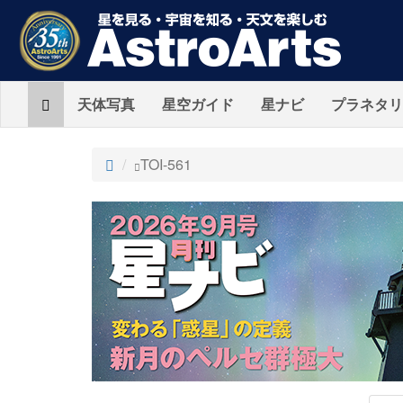
Home
天体写真
星空ガイド
星ナビ
プラネタリ
ト
TOI-561
ッ
プ
AstroArts