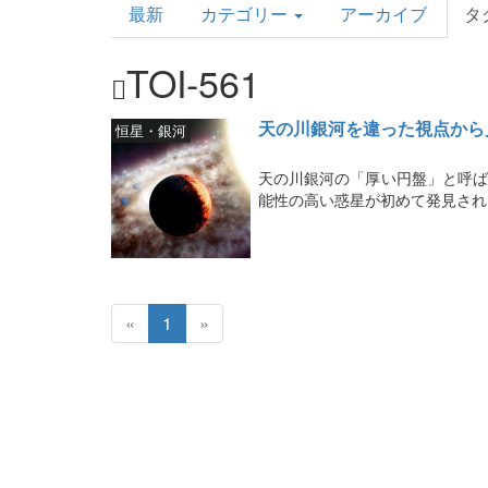
最新
カテゴリー
アーカイブ
タ
Topics
TOI-561
天の川銀河を違った視点から
恒星・銀河
天の川銀河の「厚い円盤」と呼ば
能性の高い惑星が初めて発見され
«
1
»