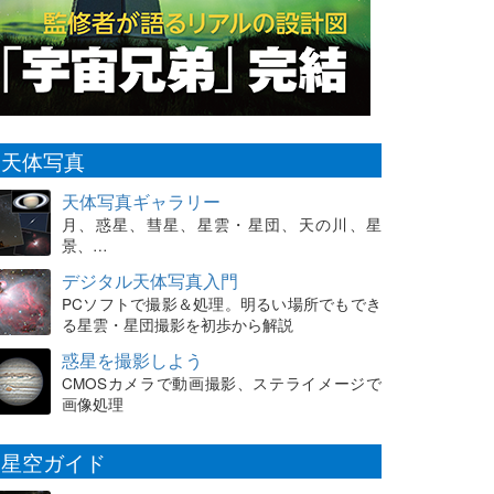
天体写真
天体写真ギャラリー
月、惑星、彗星、星雲・星団、天の川、星
景、…
デジタル天体写真入門
PCソフトで撮影＆処理。明るい場所でもでき
る星雲・星団撮影を初歩から解説
惑星を撮影しよう
CMOSカメラで動画撮影、ステライメージで
画像処理
星空ガイド