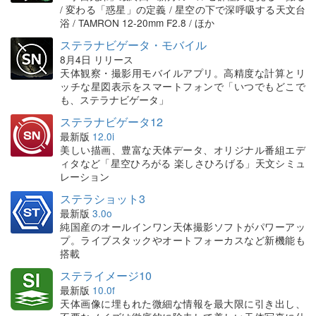
/ 変わる「惑星」の定義 / 星空の下で深呼吸する天文台
浴 / TAMRON 12-20mm F2.8 / ほか
ステラナビゲータ・モバイル
8月4日 リリース
天体観察・撮影用モバイルアプリ。高精度な計算とリ
ッチな星図表示をスマートフォンで「いつでもどこで
も、ステラナビゲータ」
ステラナビゲータ12
最新版
12.0i
美しい描画、豊富な天体データ、オリジナル番組エデ
ィタなど「星空ひろがる 楽しさひろげる」天文シミュ
レーション
ステラショット3
最新版
3.0o
純国産のオールインワン天体撮影ソフトがパワーアッ
プ。ライブスタックやオートフォーカスなど新機能も
搭載
ステライメージ10
最新版
10.0f
天体画像に埋もれた微細な情報を最大限に引き出し、