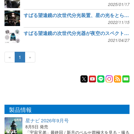
2025/01/17
すばる望遠鏡の次世代分光装置、星の光をとらえる試験に成功
2022/11/15
すばる望遠鏡の次世代分光器が夜空のスペクトルを観測
2021/04/27
«
1
»
製品情報
星ナビ 2026年9月号
8月5日 発売
「宇宙兄弟」最終回 / 新月のペルセ群極大を見る・撮る