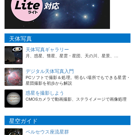
天体写真
天体写真ギャラリー
月、惑星、彗星、星雲・星団、天の川、星景、…
デジタル天体写真入門
PCソフトで撮影＆処理。明るい場所でもできる星雲・
星団撮影を初歩から解説
惑星を撮影しよう
CMOSカメラで動画撮影、ステライメージで画像処理
星空ガイド
ペルセウス座流星群