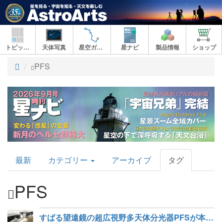
トピックス
天体写真
星空ガイド
星ナビ
製品情報
ショップ
ト
PFS
ッ
プ
AstroArts
最新
カテゴリー
アーカイブ
タグ
Topics
PFS
すばる望遠鏡の超広視野多天体分光器PFSが本格始動