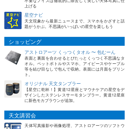
不要なノイズは徹底的に除去して美しい天体写真に仕
上げる
星空ナビ
天文現象から最新ニュースまで、スマホをかざすと話
題がうかぶ。不思議がいっぱいの星空を楽しもう
ショッピング
アストロアーツ くっつくタオル 〜 包むーん
表面と裏面を合わせるとぴたっとくっつく不思議なタ
オル。ペットボトルやスマホ、アイピースやケーブル
等を結び目なしで包んで収納。表面には月面をプリン
ト。
オリジナル 天文タンブラー
【星空に乾杯！】黄道12星座とマウナケアの星空をデ
ザインしたステンレスサーモタンブラー。黄道12星座
に新色モカブラウンが追加。
天文講習会
天体写真撮影や画像処理、アストロアーツのソフトウ