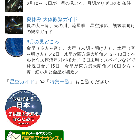
8月12～13日が一番の見ごろ。月明かりゼロの好条件！
夏休み 天体観察ガイド
夏の大三角、天の川、流星群、星空撮影。初級者向け
の観察ガイド
8月の見どころ
金星（夕方～宵）、火星（未明～明け方）、土星（宵
～明け方）／2日：水星が西方最大離角／12～13日：ペ
ルセウス座流星群が極大／13日未明：スペインなどで
皆既日食／15日：金星が東方最大離角／16日夕方～
宵：細い月と金星が接近／…
「
星空ガイド
」や「
特集一覧
」もご覧ください