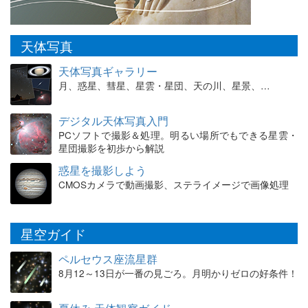
天体写真
天体写真ギャラリー
月、惑星、彗星、星雲・星団、天の川、星景、…
デジタル天体写真入門
PCソフトで撮影＆処理。明るい場所でもできる星雲・
星団撮影を初歩から解説
惑星を撮影しよう
CMOSカメラで動画撮影、ステライメージで画像処理
星空ガイド
ペルセウス座流星群
8月12～13日が一番の見ごろ。月明かりゼロの好条件！