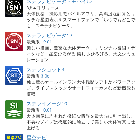
ステラナビゲータ・モバイル
8月4日 リリース
天体観察・撮影用モバイルアプリ。高精度な計算とリ
ッチな星図表示をスマートフォンで「いつでもどこで
も、ステラナビゲータ」
ステラナビゲータ12
最新版
12.0i
美しい描画、豊富な天体データ、オリジナル番組エデ
ィタなど「星空ひろがる 楽しさひろげる」天文シミュ
レーション
ステラショット3
最新版
3.0o
純国産のオールインワン天体撮影ソフトがパワーアッ
プ。ライブスタックやオートフォーカスなど新機能も
搭載
ステライメージ10
最新版
10.0f
天体画像に埋もれた微細な情報を最大限に引き出し、
不要なノイズは徹底的に除去して美しい天体写真に仕
上げる
星空ナビ