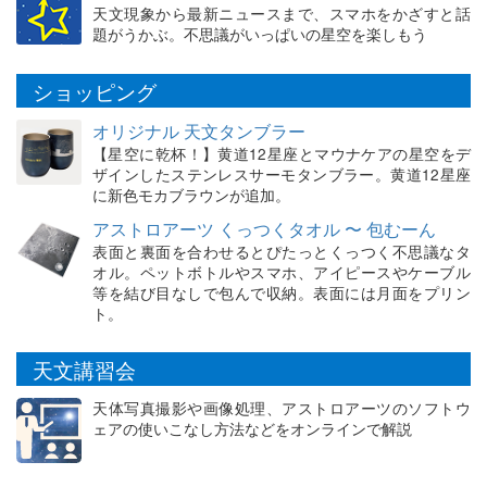
天文現象から最新ニュースまで、スマホをかざすと話
題がうかぶ。不思議がいっぱいの星空を楽しもう
ショッピング
オリジナル 天文タンブラー
【星空に乾杯！】黄道12星座とマウナケアの星空をデ
ザインしたステンレスサーモタンブラー。黄道12星座
に新色モカブラウンが追加。
アストロアーツ くっつくタオル 〜 包むーん
表面と裏面を合わせるとぴたっとくっつく不思議なタ
オル。ペットボトルやスマホ、アイピースやケーブル
等を結び目なしで包んで収納。表面には月面をプリン
ト。
天文講習会
天体写真撮影や画像処理、アストロアーツのソフトウ
ェアの使いこなし方法などをオンラインで解説