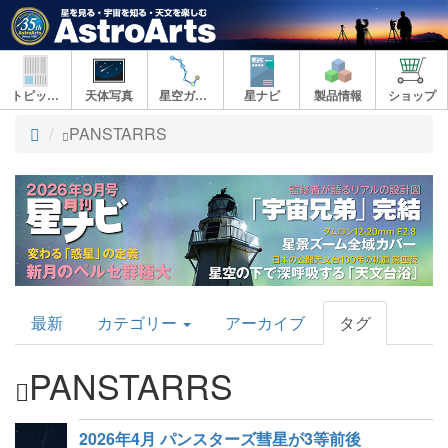
トピックス
天体写真
星空ガイド
星ナビ
製品情報
ショップ
ト
PANSTARRS
ッ
プ
AstroArts
最新
カテゴリー
アーカイブ
タグ
Topics
PANSTARRS
2026年4月 パンスターズ彗星が3等前後