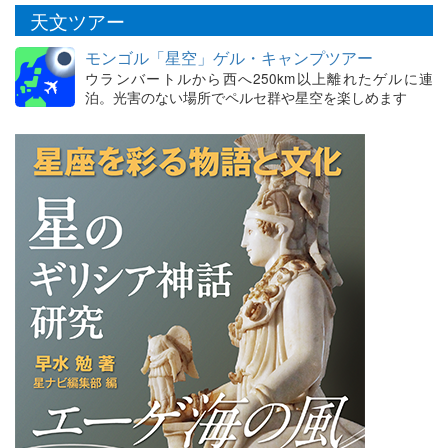
天文ツアー
モンゴル「星空」ゲル・キャンプツアー
ウランバートルから西へ250km以上離れたゲルに連
泊。光害のない場所でペルセ群や星空を楽しめます