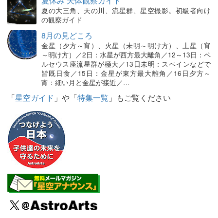
夏休み 天体観察ガイド
夏の大三角、天の川、流星群、星空撮影。初級者向け
の観察ガイド
8月の見どころ
金星（夕方～宵）、火星（未明～明け方）、土星（宵
～明け方）／2日：水星が西方最大離角／12～13日：ペ
ルセウス座流星群が極大／13日未明：スペインなどで
皆既日食／15日：金星が東方最大離角／16日夕方～
宵：細い月と金星が接近／…
「
星空ガイド
」や「
特集一覧
」もご覧ください