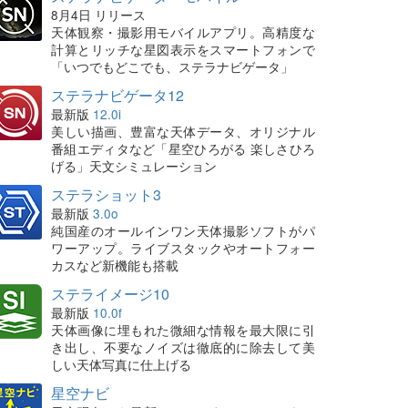
8月4日 リリース
天体観察・撮影用モバイルアプリ。高精度な
計算とリッチな星図表示をスマートフォンで
「いつでもどこでも、ステラナビゲータ」
ステラナビゲータ12
最新版
12.0i
美しい描画、豊富な天体データ、オリジナル
番組エディタなど「星空ひろがる 楽しさひろ
げる」天文シミュレーション
ステラショット3
最新版
3.0o
純国産のオールインワン天体撮影ソフトがパ
ワーアップ。ライブスタックやオートフォー
カスなど新機能も搭載
ステライメージ10
最新版
10.0f
天体画像に埋もれた微細な情報を最大限に引
き出し、不要なノイズは徹底的に除去して美
しい天体写真に仕上げる
星空ナビ