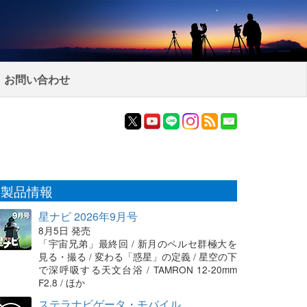
お問い合わせ
製品情報
星ナビ 2026年9月号
8月5日 発売
「宇宙兄弟」最終回 / 新月のペルセ群極大を
見る・撮る / 変わる「惑星」の定義 / 星空の下
で深呼吸する天文台浴 / TAMRON 12-20mm
F2.8 / ほか
ステラナビゲータ・モバイル