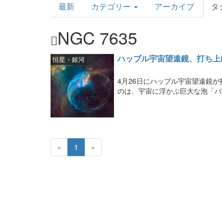
最新
カテゴリー
アーカイブ
タ
Topics
NGC 7635
ハッブル宇宙望遠鏡、打ち上
恒星・銀河
4月26日にハッブル宇宙望遠鏡
のは、宇宙に浮かぶ巨大な泡「バ
«
1
»