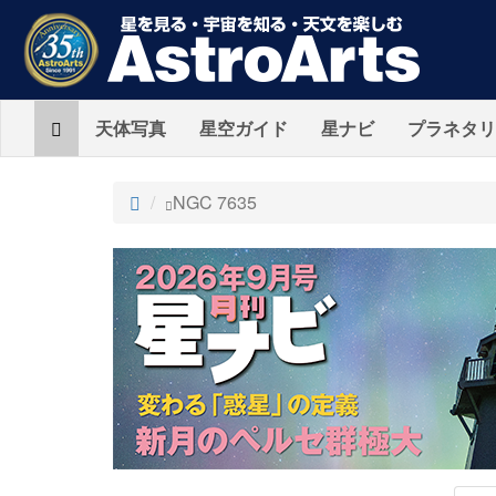
Home
天体写真
星空ガイド
星ナビ
プラネタリ
ト
NGC 7635
ッ
プ
AstroArts