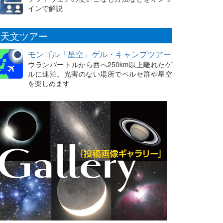
インで解説
天文ツアー
モンゴル「星空」ゲル・キャンプツアー
ウランバートルから西へ250km以上離れたゲ
ルに連泊。光害のない場所でペルセ群や星空
を楽しめます