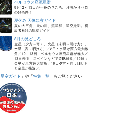
ペルセウス座流星群
8月12～13日が一番の見ごろ。月明かりゼロ
の好条件！
夏休み 天体観察ガイド
夏の大三角、天の川、流星群、星空撮影。初
級者向けの観察ガイド
8月の見どころ
金星（夕方～宵）、火星（未明～明け方）、
土星（宵～明け方）／2日：水星が西方最大離
角／12～13日：ペルセウス座流星群が極大／
13日未明：スペインなどで皆既日食／15日：
金星が東方最大離角／16日夕方～宵：細い月
と金星が接近／…
「
星空ガイド
」や「
特集一覧
」もご覧ください