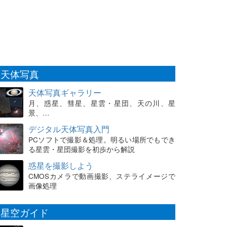
天体写真
天体写真ギャラリー
月、惑星、彗星、星雲・星団、天の川、星
景、…
デジタル天体写真入門
PCソフトで撮影＆処理。明るい場所でもでき
る星雲・星団撮影を初歩から解説
惑星を撮影しよう
CMOSカメラで動画撮影、ステライメージで
画像処理
星空ガイド