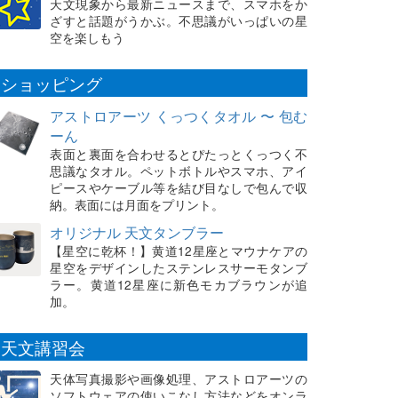
天文現象から最新ニュースまで、スマホをか
ざすと話題がうかぶ。不思議がいっぱいの星
空を楽しもう
ショッピング
アストロアーツ くっつくタオル 〜 包む
ーん
表面と裏面を合わせるとぴたっとくっつく不
思議なタオル。ペットボトルやスマホ、アイ
ピースやケーブル等を結び目なしで包んで収
納。表面には月面をプリント。
オリジナル 天文タンブラー
【星空に乾杯！】黄道12星座とマウナケアの
星空をデザインしたステンレスサーモタンブ
ラー。黄道12星座に新色モカブラウンが追
加。
天文講習会
天体写真撮影や画像処理、アストロアーツの
ソフトウェアの使いこなし方法などをオンラ