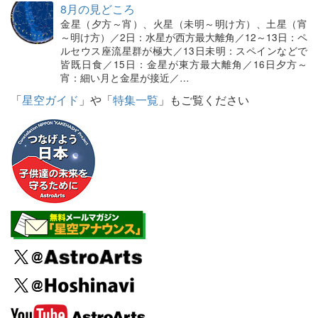
8月の見どころ
金星（夕方～宵）、火星（未明～明け方）、土星（宵
～明け方）／2日：水星が西方最大離角／12～13日：ペ
ルセウス座流星群が極大／13日未明：スペインなどで
皆既日食／15日：金星が東方最大離角／16日夕方～
宵：細い月と金星が接近／…
「
星空ガイド
」や「
特集一覧
」もご覧ください