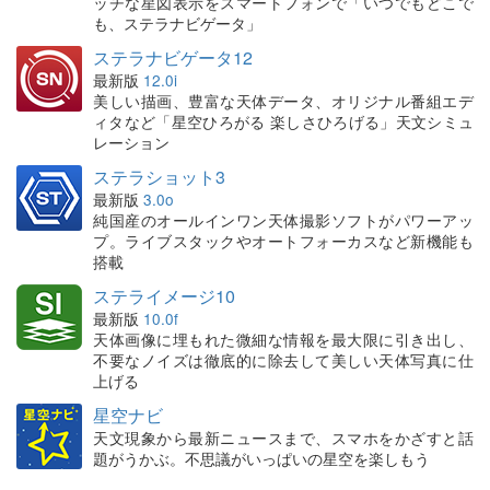
ッチな星図表示をスマートフォンで「いつでもどこで
も、ステラナビゲータ」
ステラナビゲータ12
最新版
12.0i
美しい描画、豊富な天体データ、オリジナル番組エデ
ィタなど「星空ひろがる 楽しさひろげる」天文シミュ
レーション
ステラショット3
最新版
3.0o
純国産のオールインワン天体撮影ソフトがパワーアッ
プ。ライブスタックやオートフォーカスなど新機能も
搭載
ステライメージ10
最新版
10.0f
天体画像に埋もれた微細な情報を最大限に引き出し、
不要なノイズは徹底的に除去して美しい天体写真に仕
上げる
星空ナビ
天文現象から最新ニュースまで、スマホをかざすと話
題がうかぶ。不思議がいっぱいの星空を楽しもう