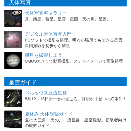
天体写真
天体写真ギャラリー
月、惑星、彗星、星雲・星団、天の川、星景、…
デジタル天体写真入門
PCソフトで撮影＆処理。明るい場所でもできる星雲・
星団撮影を初歩から解説
惑星を撮影しよう
CMOSカメラで動画撮影、ステライメージで画像処理
星空ガイド
ペルセウス座流星群
8月12～13日が一番の見ごろ。月明かりゼロの好条件！
夏休み 天体観察ガイド
夏の大三角、天の川、流星群、星空撮影。初級者向け
の観察ガイド