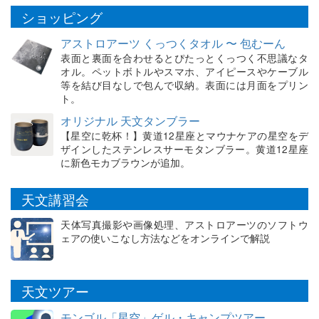
ショッピング
アストロアーツ くっつくタオル 〜 包むーん
表面と裏面を合わせるとぴたっとくっつく不思議なタ
オル。ペットボトルやスマホ、アイピースやケーブル
等を結び目なしで包んで収納。表面には月面をプリン
ト。
オリジナル 天文タンブラー
【星空に乾杯！】黄道12星座とマウナケアの星空をデ
ザインしたステンレスサーモタンブラー。黄道12星座
に新色モカブラウンが追加。
天文講習会
天体写真撮影や画像処理、アストロアーツのソフトウ
ェアの使いこなし方法などをオンラインで解説
天文ツアー
モンゴル「星空」ゲル・キャンプツアー