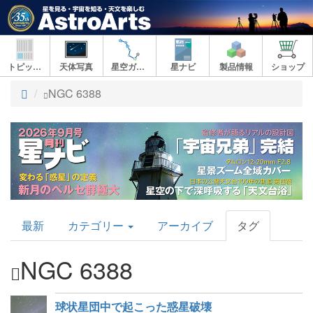
トピックス
天体写真
星空ガイド
星ナビ
製品情報
ショップ
ト
NGC 6388
ッ
プ
AstroArts
最新
カテゴリー
アーカイブ
タグ
Topics
NGC 6388
球状星団中で起こった惑星破壊