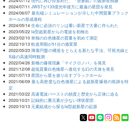
2024/07/12
現代に再び目覚めた、『吾妻鏡』の超新星残骸
2024/07/11
JWSTが133億光年彼方に最遠の星団を発見
2024/06/07
最先端シミュレーションが示した中間質量ブラック
ホールの形成過程
2024/05/14
生命に必須のリンは重い新星で大量に作られた
2023/05/22
Ia型超新星からの電波を初検出
2023/02/10
単独の白色矮星の質量を初めて測定
2022/10/13
軌道周期が51分の激変星
2022/05/23
降着円盤の構造をとらえる新たな手法、可視光線と
X線の高速同時観測
2022/04/26
新種の爆発現象「マイクロノバ」を発見
2021/12/08
超低質量白色矮星へ進化する幻の天体を発見
2021/07/13
星団から星を放り出すブラックホール
2021/06/09
最も高密度な白色矮星による超新星爆発の痕跡を特
定
2021/03/22
高速電波バーストの頻度と歴史から正体に迫る
2020/10/21
記録的に重元素が少ない球状星団
2020/10/13
元素組成から探るIa型超新星の起源