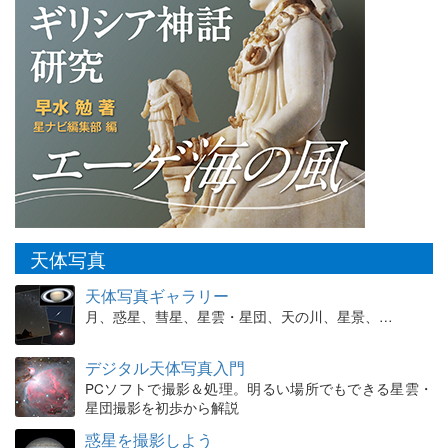
天体写真
天体写真ギャラリー
月、惑星、彗星、星雲・星団、天の川、星景、…
デジタル天体写真入門
PCソフトで撮影＆処理。明るい場所でもできる星雲・
星団撮影を初歩から解説
惑星を撮影しよう