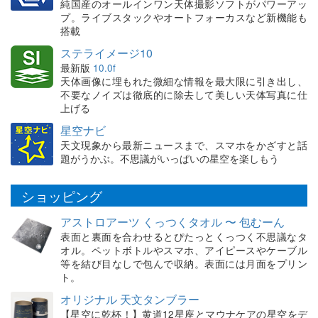
純国産のオールインワン天体撮影ソフトがパワーアッ
プ。ライブスタックやオートフォーカスなど新機能も
搭載
ステライメージ10
最新版
10.0f
天体画像に埋もれた微細な情報を最大限に引き出し、
不要なノイズは徹底的に除去して美しい天体写真に仕
上げる
星空ナビ
天文現象から最新ニュースまで、スマホをかざすと話
題がうかぶ。不思議がいっぱいの星空を楽しもう
ショッピング
アストロアーツ くっつくタオル 〜 包むーん
表面と裏面を合わせるとぴたっとくっつく不思議なタ
オル。ペットボトルやスマホ、アイピースやケーブル
等を結び目なしで包んで収納。表面には月面をプリン
ト。
オリジナル 天文タンブラー
【星空に乾杯！】黄道12星座とマウナケアの星空をデ