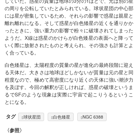
していた。惑星の質量は地球の3分の1ほどで、元は別の星
の周りを公転していたとみられている。球状星団の中心部
には星が密集しているため、それらの影響で惑星は親星と
離れ離れになる。そして惑星が白色矮星の近くを通りかか
ったときに、強い重力の影響で粉々に破壊されてしまった
ようだ。X線は惑星のかけらが白色矮星の表面へと降って
いく際に放射されたものと考えられ、その強さも計算とよ
く合っている。
白色矮星は、太陽程度の質量の星が進化の最終段階に迎え
る天体だ。大きさは地球ほどしかないが質量は元の星と同
程度なので、極めて高密度になり近くの天体に強い潮汐力
を及ぼす。今回の解釈が正しければ、惑星の破壊というま
るでSFのような現象は実際に宇宙で起こりうるというこ
とになる。
タグ
球状星団
白色矮星
NGC 6388
〈参照〉