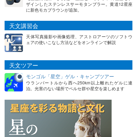
ザインしたステンレスサーモタンブラー。黄道12星座
に新色モカブラウンが追加。
天文講習会
天体写真撮影や画像処理、アストロアーツのソフトウ
ェアの使いこなし方法などをオンラインで解説
天文ツアー
モンゴル「星空」ゲル・キャンプツアー
ウランバートルから西へ250km以上離れたゲルに連
泊。光害のない場所でペルセ群や星空を楽しめます