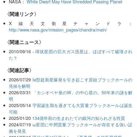
NASA：
White Dwarf May Have Shredded Passing Planet
〈関連リンク〉
X線天文衛星チャンドラ：
http://www.nasa.gov/mission_pages/chandra/main/
〈関連ニュース〉
2010/09/16 -
球状星団の巨大ガス惑星は、ほぼすべて破壊され
た？
関連記事
2026/07/29
Ia型超新星爆発を引き起こす原始ブラックホールの
兆候を解明
2026/03/31
「カシオペヤ座のW」の中心星の、50年来の謎を解
明
2025/05/14
宇宙誕生期を過ぎても大質量ブラックホールは誕生
可能
2025/01/20
134億年前の生まれたての銀河の知られざる性質
2024/07/19
ω星団に中間質量ブラックホールが存在する強い証
拠を発見