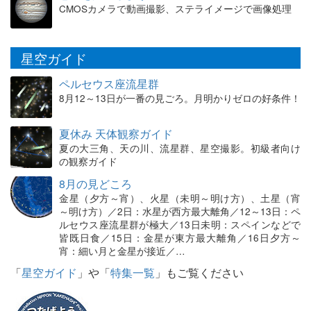
CMOSカメラで動画撮影、ステライメージで画像処理
星空ガイド
ペルセウス座流星群
8月12～13日が一番の見ごろ。月明かりゼロの好条件！
夏休み 天体観察ガイド
夏の大三角、天の川、流星群、星空撮影。初級者向け
の観察ガイド
8月の見どころ
金星（夕方～宵）、火星（未明～明け方）、土星（宵
～明け方）／2日：水星が西方最大離角／12～13日：ペ
ルセウス座流星群が極大／13日未明：スペインなどで
皆既日食／15日：金星が東方最大離角／16日夕方～
宵：細い月と金星が接近／…
「
星空ガイド
」や「
特集一覧
」もご覧ください