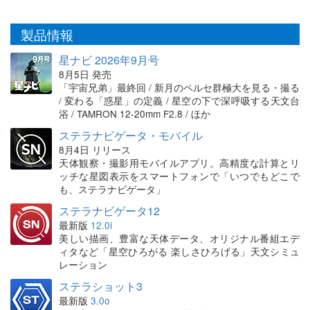
製品情報
星ナビ 2026年9月号
8月5日 発売
「宇宙兄弟」最終回 / 新月のペルセ群極大を見る・撮る
/ 変わる「惑星」の定義 / 星空の下で深呼吸する天文台
浴 / TAMRON 12-20mm F2.8 / ほか
ステラナビゲータ・モバイル
8月4日 リリース
天体観察・撮影用モバイルアプリ。高精度な計算とリ
ッチな星図表示をスマートフォンで「いつでもどこで
も、ステラナビゲータ」
ステラナビゲータ12
最新版
12.0i
美しい描画、豊富な天体データ、オリジナル番組エデ
ィタなど「星空ひろがる 楽しさひろげる」天文シミュ
レーション
ステラショット3
最新版
3.0o