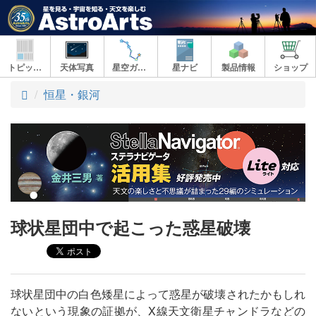
トピックス
天体写真
星空ガイド
星ナビ
製品情報
ショップ
ト
恒星・銀河
ッ
プ
球状星団中で起こった惑星破壊
球状星団中の白色矮星によって惑星が破壊されたかもしれ
ないという現象の証拠が、X線天文衛星チャンドラなどの