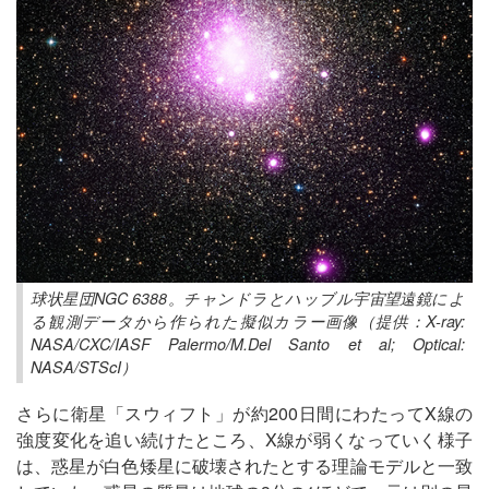
球状星団NGC 6388。チャンドラとハッブル宇宙望遠鏡によ
る観測データから作られた擬似カラー画像（提供：X-ray:
NASA/CXC/IASF Palermo/M.Del Santo et al; Optical:
NASA/STScI）
さらに衛星「スウィフト」が約200日間にわたってX線の
強度変化を追い続けたところ、X線が弱くなっていく様子
は、惑星が白色矮星に破壊されたとする理論モデルと一致