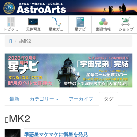
トピックス
天体写真
星空ガイド
星ナビ
製品情報
ショップ
ト
MK2
ッ
プ
AstroArts
最新
カテゴリー
アーカイブ
タグ
Topics
MK2
準惑星マケマケに衛星を発見