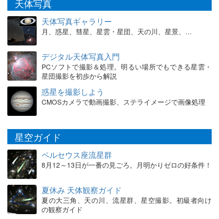
天体写真
天体写真ギャラリー
月、惑星、彗星、星雲・星団、天の川、星景、…
デジタル天体写真入門
PCソフトで撮影＆処理。明るい場所でもできる星雲・
星団撮影を初歩から解説
惑星を撮影しよう
CMOSカメラで動画撮影、ステライメージで画像処理
星空ガイド
ペルセウス座流星群
8月12～13日が一番の見ごろ。月明かりゼロの好条件！
夏休み 天体観察ガイド
夏の大三角、天の川、流星群、星空撮影。初級者向け
の観察ガイド