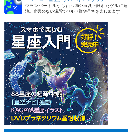
ウランバートルから西へ250km以上離れたゲルに連
泊。光害のない場所でペルセ群や星空を楽しめます