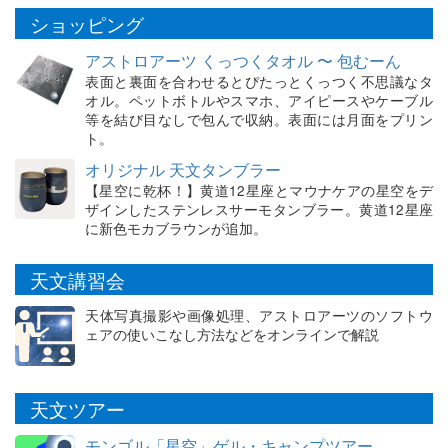
ショッピング
アストロアーツ くっつくタオル 〜 包むーん
表面と裏面を合わせるとぴたっとくっつく不思議なタ
オル。ペットボトルやスマホ、アイピースやケーブル
等を結び目なしで包んで収納。表面には月面をプリン
ト。
オリジナル 天文タンブラー
【星空に乾杯！】黄道12星座とマウナケアの星空をデ
ザインしたステンレスサーモタンブラー。黄道12星座
に新色モカブラウンが追加。
天文講習会
天体写真撮影や画像処理、アストロアーツのソフトウ
ェアの使いこなし方法などをオンラインで解説
天文ツアー
モンゴル「星空」ゲル・キャンプツアー