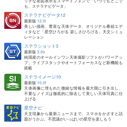
ッチな星図表示をスマートフォンで「いつでもどこで
も、ステラナビゲータ」
ステラナビゲータ12
最新版
12.0i
美しい描画、豊富な天体データ、オリジナル番組エデ
ィタなど「星空ひろがる 楽しさひろげる」天文シミュ
レーション
ステラショット3
最新版
3.0o
純国産のオールインワン天体撮影ソフトがパワーアッ
プ。ライブスタックやオートフォーカスなど新機能も
搭載
ステライメージ10
最新版
10.0f
天体画像に埋もれた微細な情報を最大限に引き出し、
不要なノイズは徹底的に除去して美しい天体写真に仕
上げる
星空ナビ
天文現象から最新ニュースまで、スマホをかざすと話
題がうかぶ。不思議がいっぱいの星空を楽しもう