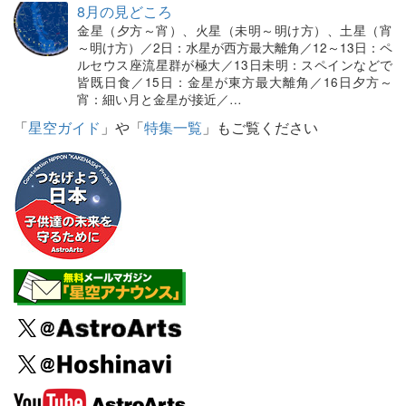
8月の見どころ
金星（夕方～宵）、火星（未明～明け方）、土星（宵
～明け方）／2日：水星が西方最大離角／12～13日：ペ
ルセウス座流星群が極大／13日未明：スペインなどで
皆既日食／15日：金星が東方最大離角／16日夕方～
宵：細い月と金星が接近／…
「
星空ガイド
」や「
特集一覧
」もご覧ください