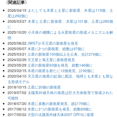
関連記事
2026/04/15
またしても木星と土星に新衛星、木星は115個、土
星は292個に
2026/03/27
木星と土星に新衛星、木星は101個、土星は285個
に
2025/10/20
小天体の捕獲による火星衛星の形成メカニズムを解
明
2025/08/22
JWSTが天王星の新衛星を発見
2025/05/07
木星に2つの新衛星、総数は97個に
2025/03/21
土星の新衛星100個以上を公表、合計274個に
2024/02/29
天王星と海王星に新衛星発見
2023/05/29
土星の新衛星63個を発見、総数146個に
2023/02/15
木星の衛星を新たに12個発見、計92個に
2020/04/10
天王星の衛星の起源に新説、地球とも木星とも異な
る形成モデル
2019/10/15
土星に20個の新衛星
2019/07/02
太陽系外縁天体の衛星は巨大天体衝突で形成された
可能性
2018/07/20
木星に多数の新衛星発見、総計79個に
2017/06/12
木星に2つの新衛星を発見、総数69個に
2017/05/22
大型の太陽系外縁天体2007 OR10に衛星