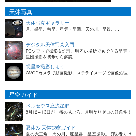
天体写真
天体写真ギャラリー
月、惑星、彗星、星雲・星団、天の川、星景、…
デジタル天体写真入門
PCソフトで撮影＆処理。明るい場所でもできる星雲・
星団撮影を初歩から解説
惑星を撮影しよう
CMOSカメラで動画撮影、ステライメージで画像処理
星空ガイド
ペルセウス座流星群
8月12～13日が一番の見ごろ。月明かりゼロの好条件！
夏休み 天体観察ガイド
夏の大三角、天の川、流星群、星空撮影。初級者向け