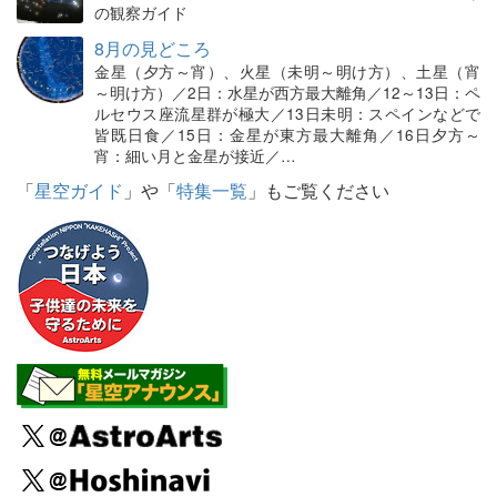
の観察ガイド
8月の見どころ
金星（夕方～宵）、火星（未明～明け方）、土星（宵
～明け方）／2日：水星が西方最大離角／12～13日：ペ
ルセウス座流星群が極大／13日未明：スペインなどで
皆既日食／15日：金星が東方最大離角／16日夕方～
宵：細い月と金星が接近／…
「
星空ガイド
」や「
特集一覧
」もご覧ください