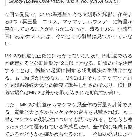
Grundy (Lowell Observatory), and K. Noll (NASA GSFC)）
今回の発見で、5つの準惑星のうち太陽系外縁部に存在す
る4つ（冥王星、エリス、マケマケ、ハウメア）に衛星が
存在していることが明らかになった。残る1つの、小惑星
帯にあるケレスには、今のところ衛星は見つかっていな
い。
MK 2の軌道は正確にはわかっていないが、円軌道である
と仮定すると公転周期は12日以上となる。軌道の形を決定
することは、衛星の起源に関する疑問解決の手助けにな
る。もし軌道が円形なら、MK 2はおそらくマケマケと別
の太陽系外縁天体との衝突で誕生したものであり、楕円軌
道の場合はMK 2は外から取り込まれた可能性が高い。
また、MK 2の軌道からマケマケ系全体の質量を計算でき
る。質量と大きさからマケマケの密度を見積もれば、冥王
星とマケマケの類似性についても調べられる。どちらも凍
ったメタンで覆われている準惑星だが、全体的な組成も似
ているかどうかが確かめられるのだ。「今回の発見によっ