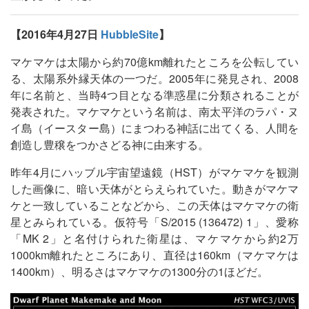
【2016年4月27日
HubbleSite
】
マケマケは太陽から約70億km離れたところを公転してい
る、太陽系外縁天体の一つだ。2005年に発見され、2008
年に名前と、当時4つ目となる準惑星に分類されることが
発表された。マケマケという名前は、南太平洋のラパ・ヌ
イ島（イースター島）にまつわる神話に出てくる、人間を
創造し豊穣をつかさどる神に由来する。
昨年4月にハッブル宇宙望遠鏡（HST）がマケマケを観測
した画像に、暗い天体がとらえられていた。動きがマケマ
ケと一致していることなどから、この天体はマケマケの衛
星とみられている。仮符号「S/2015 (136472) 1」、愛称
「MK 2」と名付けられた衛星は、マケマケから約2万
1000km離れたところにあり、直径は160km（マケマケは
1400km）、明るさはマケマケの1300分の1ほどだ。