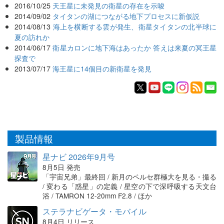
2016/10/25
天王星に未発見の衛星の存在を示唆
2014/09/02
タイタンの湖につながる地下プロセスに新仮説
2014/08/13
海上を横断する雲が発生、衛星タイタンの北半球に
夏の訪れか
2014/06/17
衛星カロンに地下海はあったか 答えは来夏の冥王星
探査で
2013/07/17
海王星に14個目の新衛星を発見
製品情報
星ナビ 2026年9月号
8月5日 発売
「宇宙兄弟」最終回 / 新月のペルセ群極大を見る・撮る
/ 変わる「惑星」の定義 / 星空の下で深呼吸する天文台
浴 / TAMRON 12-20mm F2.8 / ほか
ステラナビゲータ・モバイル
8月4日 リリース