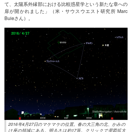
て、太陽系外縁部における比較惑星学という新たな章への
扉が開かれました」（米・サウスウエスト研究所 Marc
Buieさん）。
2016年4月27日のマケマケの位置。春の大三角の北、かみの
け座の領域にある。明るさは約17等。クリックで星図拡大