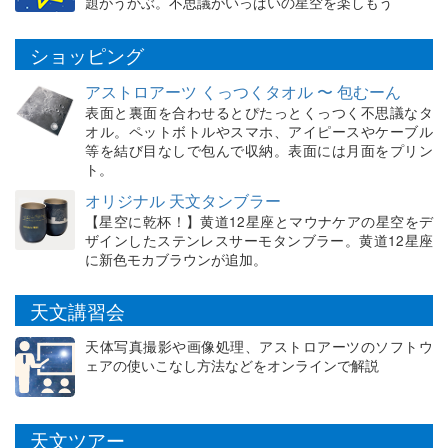
題がうかぶ。不思議がいっぱいの星空を楽しもう
ショッピング
アストロアーツ くっつくタオル 〜 包むーん
表面と裏面を合わせるとぴたっとくっつく不思議なタ
オル。ペットボトルやスマホ、アイピースやケーブル
等を結び目なしで包んで収納。表面には月面をプリン
ト。
オリジナル 天文タンブラー
【星空に乾杯！】黄道12星座とマウナケアの星空をデ
ザインしたステンレスサーモタンブラー。黄道12星座
に新色モカブラウンが追加。
天文講習会
天体写真撮影や画像処理、アストロアーツのソフトウ
ェアの使いこなし方法などをオンラインで解説
天文ツアー