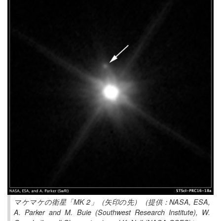
マケマケの衛星「MK 2」（矢印の先）（提供：NASA, ESA,
A. Parker and M. Buie (Southwest Research Institute), W.