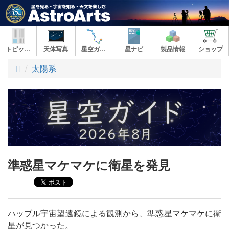
トピックス
天体写真
星空ガイド
星ナビ
製品情報
ショップ
ト
太陽系
ッ
プ
準惑星マケマケに衛星を発見
ハッブル宇宙望遠鏡による観測から、準惑星マケマケに衛
星が見つかった。