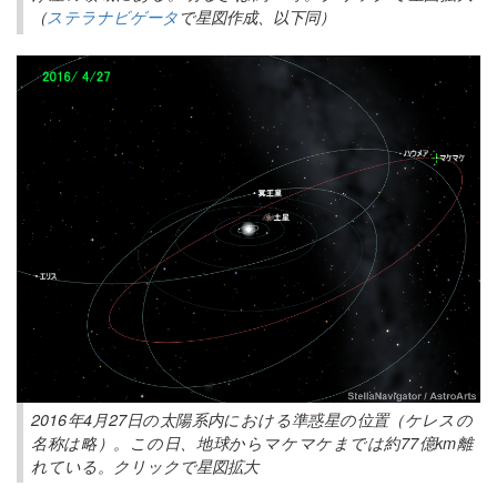
（
ステラナビゲータ
で星図作成、以下同）
2016年4月27日の太陽系内における準惑星の位置（ケレスの
名称は略）。この日、地球からマケマケまでは約77億km離
れている。クリックで星図拡大