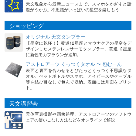
天文現象から最新ニュースまで、スマホをかざすと話
題がうかぶ。不思議がいっぱいの星空を楽しもう
ショッピング
オリジナル 天文タンブラー
【星空に乾杯！】黄道12星座とマウナケアの星空をデ
ザインしたステンレスサーモタンブラー。黄道12星座
に新色モカブラウンが追加。
アストロアーツ くっつくタオル 〜 包むーん
表面と裏面を合わせるとぴたっとくっつく不思議なタ
オル。ペットボトルやスマホ、アイピースやケーブル
等を結び目なしで包んで収納。表面には月面をプリン
ト。
天文講習会
天体写真撮影や画像処理、アストロアーツのソフトウ
ェアの使いこなし方法などをオンラインで解説