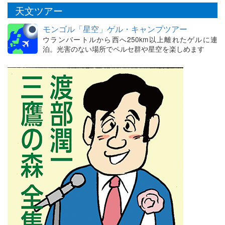
天文ツアー
モンゴル「星空」ゲル・キャンプツアー
ウランバートルから西へ250km以上離れたゲルに連
泊。光害のない場所でペルセ群や星空を楽しめます