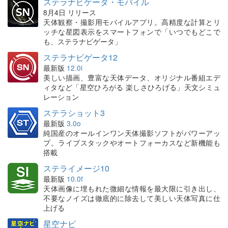
ステラナビゲータ・モバイル
8月4日 リリース
天体観察・撮影用モバイルアプリ。高精度な計算とリ
ッチな星図表示をスマートフォンで「いつでもどこで
も、ステラナビゲータ」
ステラナビゲータ12
最新版
12.0i
美しい描画、豊富な天体データ、オリジナル番組エデ
ィタなど「星空ひろがる 楽しさひろげる」天文シミュ
レーション
ステラショット3
最新版
3.0o
純国産のオールインワン天体撮影ソフトがパワーアッ
プ。ライブスタックやオートフォーカスなど新機能も
搭載
ステライメージ10
最新版
10.0f
天体画像に埋もれた微細な情報を最大限に引き出し、
不要なノイズは徹底的に除去して美しい天体写真に仕
上げる
星空ナビ