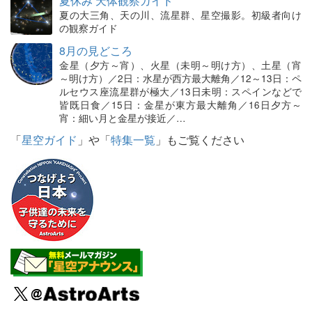
夏休み 天体観察ガイド
夏の大三角、天の川、流星群、星空撮影。初級者向け
の観察ガイド
8月の見どころ
金星（夕方～宵）、火星（未明～明け方）、土星（宵
～明け方）／2日：水星が西方最大離角／12～13日：ペ
ルセウス座流星群が極大／13日未明：スペインなどで
皆既日食／15日：金星が東方最大離角／16日夕方～
宵：細い月と金星が接近／…
「
星空ガイド
」や「
特集一覧
」もご覧ください