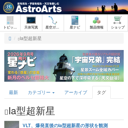
トピックス
天体写真
星空ガイド
星ナビ
製品情報
ショップ
ト
Ia型超新星
ッ
プ
AstroArts
最新
カテゴリー
アーカイブ
タグ
Topics
Ia型超新星
VLT、爆発直後のIa型超新星の形状を観測