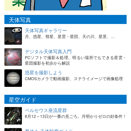
天体写真
天体写真ギャラリー
月、惑星、彗星、星雲・星団、天の川、星景、…
デジタル天体写真入門
PCソフトで撮影＆処理。明るい場所でもできる星雲・
星団撮影を初歩から解説
惑星を撮影しよう
CMOSカメラで動画撮影、ステライメージで画像処理
星空ガイド
ペルセウス座流星群
8月12～13日が一番の見ごろ。月明かりゼロの好条件！