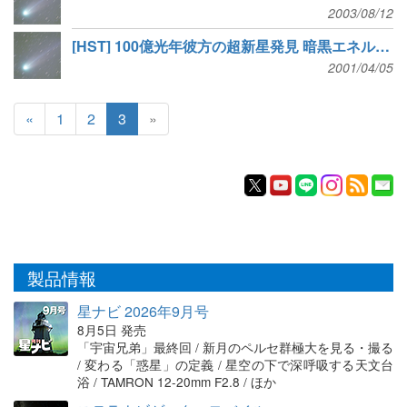
2003/08/12
[HST] 100億光年彼方の超新星発見 暗黒エネルギーの存在を強く示唆
2001/04/05
«
1
2
3
»
製品情報
星ナビ 2026年9月号
8月5日 発売
「宇宙兄弟」最終回 / 新月のペルセ群極大を見る・撮る
/ 変わる「惑星」の定義 / 星空の下で深呼吸する天文台
浴 / TAMRON 12-20mm F2.8 / ほか