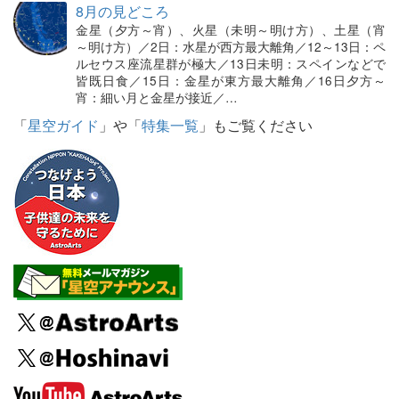
8月の見どころ
金星（夕方～宵）、火星（未明～明け方）、土星（宵
～明け方）／2日：水星が西方最大離角／12～13日：ペ
ルセウス座流星群が極大／13日未明：スペインなどで
皆既日食／15日：金星が東方最大離角／16日夕方～
宵：細い月と金星が接近／…
「
星空ガイド
」や「
特集一覧
」もご覧ください