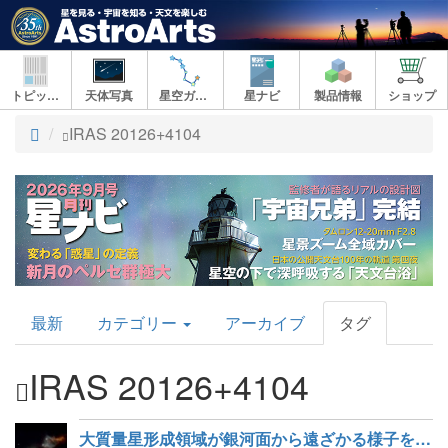
トピックス
天体写真
星空ガイド
星ナビ
製品情報
ショップ
ト
IRAS 20126+4104
ッ
プ
AstroArts
最新
カテゴリー
アーカイブ
タグ
Topics
IRAS 20126+4104
大質量星形成領域が銀河面から遠ざかる様子をVERAで観測