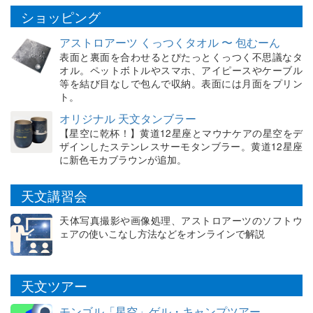
ショッピング
アストロアーツ くっつくタオル 〜 包むーん
表面と裏面を合わせるとぴたっとくっつく不思議なタ
オル。ペットボトルやスマホ、アイピースやケーブル
等を結び目なしで包んで収納。表面には月面をプリン
ト。
オリジナル 天文タンブラー
【星空に乾杯！】黄道12星座とマウナケアの星空をデ
ザインしたステンレスサーモタンブラー。黄道12星座
に新色モカブラウンが追加。
天文講習会
天体写真撮影や画像処理、アストロアーツのソフトウ
ェアの使いこなし方法などをオンラインで解説
天文ツアー
モンゴル「星空」ゲル・キャンプツアー