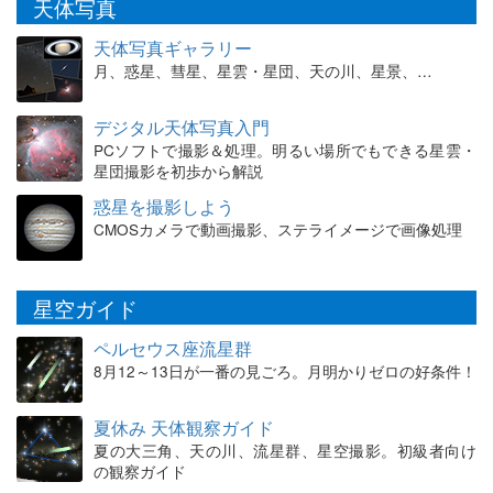
天体写真
天体写真ギャラリー
月、惑星、彗星、星雲・星団、天の川、星景、…
デジタル天体写真入門
PCソフトで撮影＆処理。明るい場所でもできる星雲・
星団撮影を初歩から解説
惑星を撮影しよう
CMOSカメラで動画撮影、ステライメージで画像処理
星空ガイド
ペルセウス座流星群
8月12～13日が一番の見ごろ。月明かりゼロの好条件！
夏休み 天体観察ガイド
夏の大三角、天の川、流星群、星空撮影。初級者向け
の観察ガイド