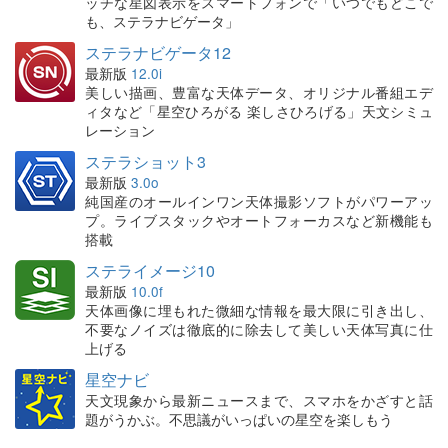
ッチな星図表示をスマートフォンで「いつでもどこで
も、ステラナビゲータ」
ステラナビゲータ12
最新版
12.0i
美しい描画、豊富な天体データ、オリジナル番組エデ
ィタなど「星空ひろがる 楽しさひろげる」天文シミュ
レーション
ステラショット3
最新版
3.0o
純国産のオールインワン天体撮影ソフトがパワーアッ
プ。ライブスタックやオートフォーカスなど新機能も
搭載
ステライメージ10
最新版
10.0f
天体画像に埋もれた微細な情報を最大限に引き出し、
不要なノイズは徹底的に除去して美しい天体写真に仕
上げる
星空ナビ
天文現象から最新ニュースまで、スマホをかざすと話
題がうかぶ。不思議がいっぱいの星空を楽しもう